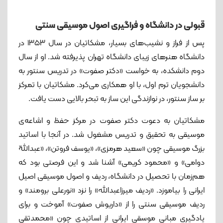
قبولی در دانشگاه و فراگیری اصول موسیقی سنتی
پس از فراز و نشیب‌های بسیار، مشکاتیان در سال ۱۳۵۳ در
دانشگاه هنرهای زیبای دانشگاه تهران پذیرفته شد. او از سال
دوم دانشکده، به خواست «دکتر صفوت» در تدریس سنتور به
دانشجویان ترم اول، با او همکاری می‌کرد. مشکاتیان با تمرکز
بر ساز سنتور، در نوازندگی این ساز به تبحر بالایی دست یافت.
مشکاتیان به دعوت دکتر صفوت در مرکز حفظ و اشاعه‌ی
موسیقی به تحقیق و تدریس مشغول شد. در آنجا با اساتید
بزرگ موسیقی چون «سعید هرمزی»، «یوسف فروتن»، «عبداللّه
دوامی» و «محمود کریمی» آشنا شد و این فرصتی بود که
هم‌زمان با تحصیل در دانشگاه، ردیف و اصول موسیقی اصیل
ایرانی را بیاموزد. «ردیف میرزاعبدالله» را نزد «نورعلی برومند» و
ردیف موسیقی سنتی را از «داریوش صفوت» آموخت و برای
یادگیری مبانی موسقی ایرانی از اساتیدی چون «محمدتقی