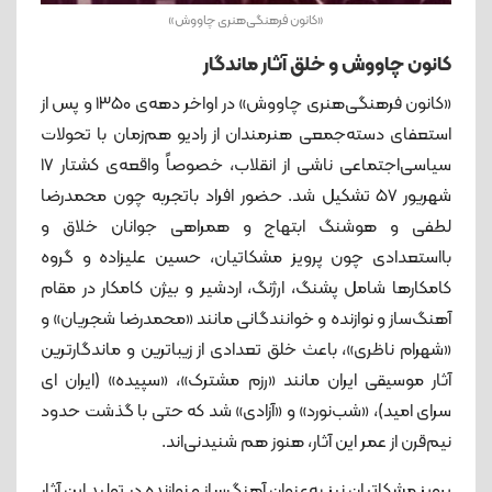
«کانون فرهنگی‌هنری چاووش»
کانون چاووش و خلق آثار ماندگار
«کانون فرهنگی‌هنری چاووش» در اواخر دهه‌ی ۱۳۵۰ و پس از
استعفای دسته‌جمعی هنرمندان از رادیو هم‌زمان با تحولات
سیاسی‌اجتماعی ناشی از انقلاب، خصوصاً واقعه‌ی کشتار ۱۷
شهریور ۵۷ تشکیل شد. حضور افراد باتجربه چون محمدرضا
لطفی و هوشنگ ابتهاج و همراهی جوانان خلاق و
بااستعدادی چون پرویز مشکاتیان، حسین علیزاده و گروه
کامکارها شامل پشنگ، ارژنگ، اردشیر و بیژن کامکار در مقام
آهنگ‌ساز و نوازنده و خوانندگانی مانند «محمدرضا شجریان» و
«شهرام ناظری»، باعث خلق تعدادی از زیباترین و ماندگارترین
آثار موسیقی ایران مانند «رزم مشترک»، «سپیده» (ایران ای
سرای امید)، «شب‌نورد» و «آزادی» شد که حتی با گذشت حدود
نیم‌قرن از عمر این آثار، هنوز هم شنیدنی‌اند.
پرویز مشکاتیان نیز به‌عنوان آهنگ‌ساز و نوازنده در تولید این آثار