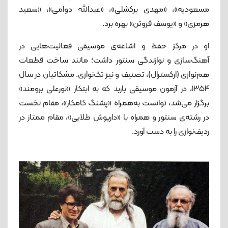
مسعودیه»، «مهدی برکشلی»، «عبدالله دوامی»، «سعید
هرمزی» و «یوسف فروتن» بهره برد.
او در مرکز حفظ و اشاعه‌ی موسیقی فعالیت‌هایی در
آهنگ‌سازی و نوازندگی سنتور داشت؛ مانند ساخت قطعات
هم‌نوازی (ارکسترال)، تصنیف و نیز تک‌نوازی. مشکاتیان در سال
۱۳۵۴، در آزمون موسیقی باربد که به ابتکار «نورعلی برومند»
برگزار می‌شد، توانست به‌همراه «پشنگ کامکار»، مقام نخست
در رشته‌ی سنتور و همراه با «داریوش طلایی»، مقام ممتاز در
ردیف‌نوازی را به دست آورد.