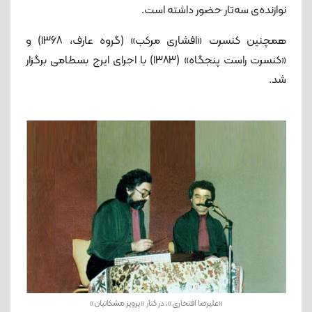
نوازنده‌ی سه‌تار حضور داشته ‌است.
همچنین کنسرت «افشاری مرکب» (گروه عارف، ۱۳۶۸) و
«کنسرت راست پنجگاه» (۱۳۸۳) با اجرای ایرج بسطامی برگزار
شد.
«علیرضا افتخاری»، در کنار «پرویز مشکاتیان»