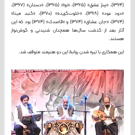
(۱۳۶۴)، «سِرّ عشق» (۱۳۶۵)، «نوا» (۱۳۶۵)، «دستان» (۱۳۶۷)،
«دود عود» (۱۳۶۸)، «خلوت‌گزیده» (۱۳۷۰)، «گنبد مینا»
(۱۳۷۴)، «جان عشاق» (۱۳۷۴) و «قاصدک» (۱۳۷۴) بود که این
آثار بعد از گذشت سال‌ها همچنان شنیدنی و گوش‌نواز
هستند.
این همکاری با تیره شدن روابط این دو هنرمند متوقف شد.