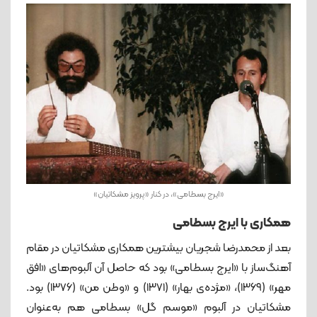
«ایرج بسطامی»، در کنار «پرویز مشکاتیان»
همکاری با ایرج بسطامی
بعد از محمدرضا شجریان بیشترین همکاری مشکاتیان در مقام
آهنگ‌ساز با «ایرج بسطامی» بود که حاصل آن آلبوم‌های «افق
مهر» (۱۳۶۹)، «مژده‌ی بهار» (۱۳۷۱) و «وطن من» (۱۳۷۶) بود.
مشکاتیان در آلبوم «موسم گل» بسطامی هم به‌عنوان