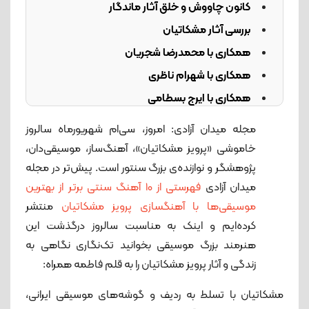
کانون چاووش و خلق آثار ماندگار
بررسی آثار مشکاتیان
همکاری با محمدرضا شجریان
همکاری با شهرام ناظری
همکاری با ایرج بسطامی
همکاری با علیرضا افتخاری
مجله میدان آزادی: امروز، سی‌ام شهریورماه سالروز
دیگر آثار مشکاتیان
خاموشی «پرویز مشکاتیان»، آهنگ‌ساز، موسیقی‌دان،
افتخارات و جوایز
پژوهشگر و نوازنده‌ی بزرگ سنتور است. پیش‌تر در مجله
میدان آزادی
فهرستی از 10 آهنگ سنتی برتر از بهترین
زندگی شخصی
موسیقی‌ها با آهنگسازی پرویز مشکاتیان
منتشر
سبک آهنگ‌سازی
کرده‌ایم و اینک به مناسبت سالروز درگذشت این
خاموشی
هنرمند بزرگ موسیقی بخوانید تک‌نگاری نگاهی به
مشکاتیان در نگاه دیگران
زندگی و آثار پرویز مشکاتیان را به قلم فاطمه همراه:
مشکاتیان با تسلط به ردیف و گوشه‌های موسیقی ایرانی،