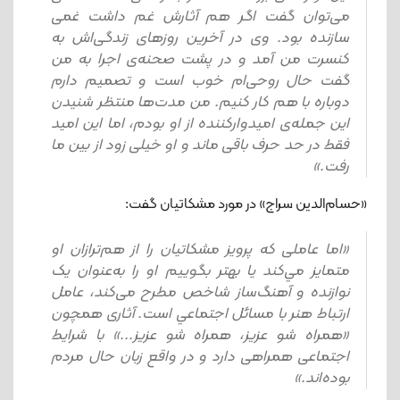
می‌توان گفت اگر هم آثارش غم داشت غمی
سازنده بود. وی در آخرین روزهای زندگی‌اش به
کنسرت من آمد و در پشت صحنه‌ی اجرا به من
گفت حال روحی‌ام خوب است و تصمیم دارم
دوباره با هم کار کنیم. من مدت‌ها منتظر شنیدن
این جمله‌ی امیدوارکننده از او بودم، اما این امید
فقط در حد حرف باقی ماند و او خیلی زود از بین ما
رفت.»
«حسام‌الدین سراج» در مورد مشکاتیان گفت:
«اما عاملی كه پرويز مشكاتيان را از هم‌ترازان او
متمايز مي‌كند يا بهتر بگوييم او را به‌عنوان یک
نوازنده و آهنگ‌ساز شاخص مطرح می‌كند، عامل
ارتباط هنر با مسائل اجتماعي است. آثاری همچون
«همراه شو عزيز، همراه شو عزيز...» با شرايط
اجتماعی همراهی دارد و در واقع زبان حال مردم
بوده‌اند.»