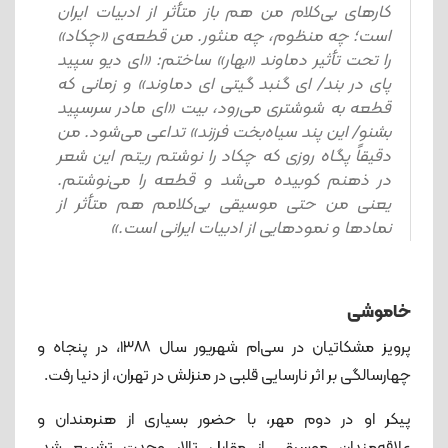
کارهای بی‌کلام من هم باز متأثر از ادبیات ایران
است؛ چه منظوم، چه منثور. من قطعه‌ی «چکاد»
را تحت تأثیر دماوند «بهار» ساختم: «ای دیو سپید
پای در بند/ ای گنبد گیتی ای دماوند» و زمانی که
قطعه به شوشتری می‌رود، بیت «ای مادر سرسپید
بشنو/ این پند سیاه‌بخت فرزند» تداعی می‌شود. من
دقیقاً پگاه روزی که چکاد را نوشتم ریتم این شعر
در ذهنم کوبیده می‌شد و قطعه را می‌نوشتم.
یعنی من حتی موسیقی بی‌کلامم هم متأثر از
نمادها و نمودهایی از ادبیات ایرانی است.»
خاموشی
پرویز مشکاتیان در سی‌ام شهریور سال ۱۳۸۸، در پنجاه و
چهارسالگی بر اثر نارسایی قلبی در منزلش در تهران، از دنیا رفت.
پیکر او در دوم مهر، با حضور بسیاری از هنرمندان و
علاقه‌مندان موسیقی از مقابل تالار وحدت تشییع شد.