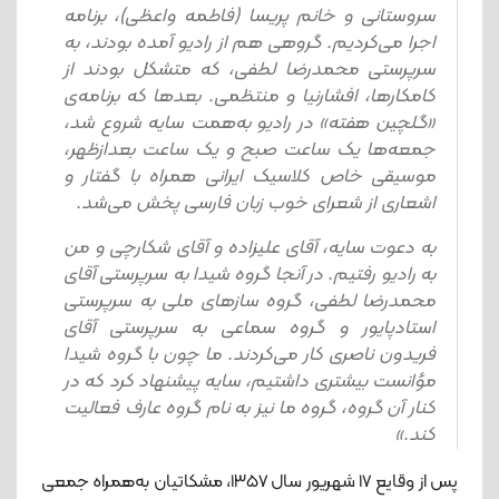
سروستانی و خانم پریسا (فاطمه واعظی)، برنامه
اجرا می‌کردیم. گروهی هم از رادیو آمده بودند، به
سرپرستی محمدرضا لطفی، که متشکل بودند از
کامکارها، افشارنیا و منتظمی. بعدها که برنامه‌ی
«گلچین هفته» در رادیو به‌همت سایه شروع شد،
جمعه‌ها یک ساعت صبح و یک ساعت بعدازظهر،
موسیقی خاص کلاسیک ایرانی همراه با گفتار و
اشعاری از شعرای خوب زبان فارسی پخش می‌شد.
به دعوت سایه، آقای علیزاده و آقای شکارچی و من
به رادیو رفتیم. در آنجا گروه شیدا به سرپرستی آقای
محمدرضا لطفی، گروه سازهای ملی به سرپرستی
استادپایور و گروه سماعی به سرپرستی آقای
فریدون ناصری کار می‌کردند. ما چون با گروه شیدا
مؤانست بیشتری داشتیم، سایه پیشنهاد کرد که در
کنار آن گروه، گروه ما نیز به نام گروه عارف فعالیت
کند.»
پس از وقایع ۱۷ شهریور سال ۱۳۵۷، مشکاتیان به‌همراه جمعی