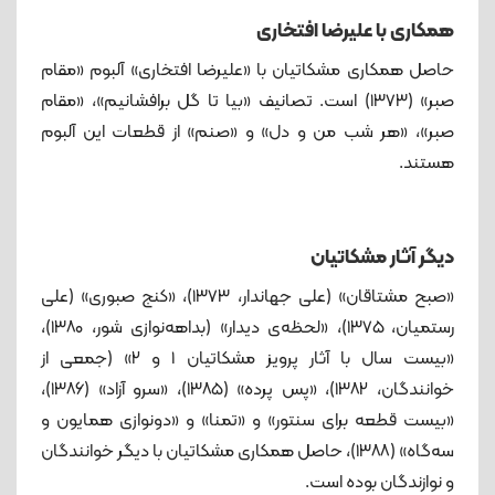
همکاری با علیرضا افتخاری
حاصل همکاری مشکاتیان با «علیرضا افتخاری» آلبوم «مقام
صبر» (۱۳۷۳) است. تصانیف «بیا تا گل برافشانیم»، «مقام
صبر»، «هر شب من و دل» و «صنم» از قطعات این آلبوم
هستند.
دیگر آثار مشکاتیان
«صبح مشتاقان» (علی جهاندار، ۱۳۷۳)، «کنج صبوری» (علی
رستمیان، ۱۳۷۵)، «لحظه‌ی دیدار» (بداهه‌نوازی شور، ۱۳۸۰)،
«بیست سال با آثار پرویز مشکاتیان ۱ و ۲» (جمعی از
خوانندگان، ۱۳۸۲)، «پس پرده» (۱۳۸۵)، «سرو آزاد» (۱۳۸۶)،
«بیست قطعه برای سنتور» و «تمنا» و «دونوازی همایون و
سه‌گاه» (۱۳۸۸)، حاصل همکاری مشکاتیان با دیگر خوانندگان
و نوازندگان بوده است.