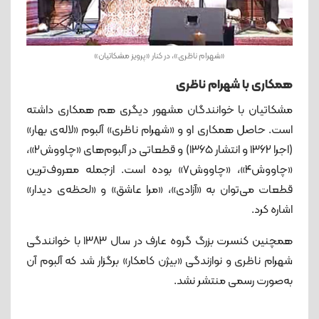
«شهرام ناظری»، در کنار «پرویز مشکاتیان»
همکاری با شهرام ناظری
مشکاتیان با خوانندگان مشهور دیگری هم همکاری داشته
است. حاصل همکاری او و «شهرام ناظری» آلبوم‌ «لاله‌ی بهار»
(اجرا ۱۳۶۲ و انتشار ۱۳۶۵) و قطعاتی در آلبوم‌های «چاووش۲»،
«چاووش۴»، «چاووش۷» بوده است. ازجمله معروف‌ترین
قطعات می‌توان به «آزادی»، «مرا عاشق» و «لحظه‌ی دیدار»
اشاره کرد.
همچنین کنسرت بزرگ گروه عارف در سال ۱۳۸۳ با خوانندگی
شهرام ناظری و نوازندگی «بیژن کامکار» برگزار شد که آلبوم آن
به‌صورت رسمی منتشر نشد.