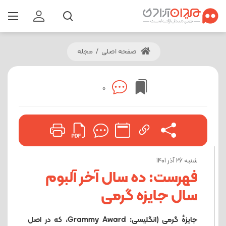
صفحه اصلی
/
مجله
0
شنبه 26 آذر 1401
فهرست: ده سال آخر آلبوم
سال جایزه گرمی
جایزهٔ گرمی (انگلیسی: Grammy Award، که در اصل