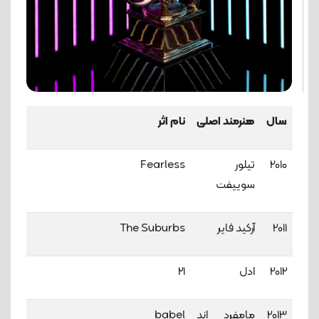
سال
هنرمند اصلی
نام اثر
2010
تیلور
Fearless
سوییفت
2011
آرکید فایر
The Suburbs
2012
ادل
21
2013
مامفرد اند
babel