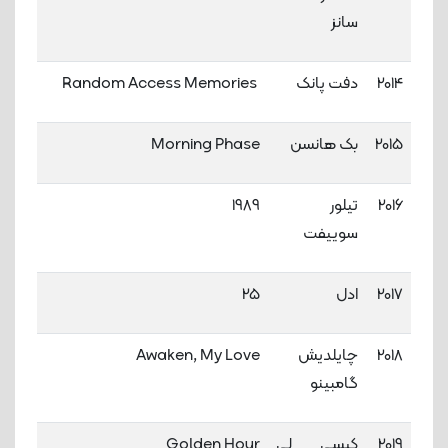
سانز
2014
دفت پانک
Random Access Memories
2015
بک هانسن
Morning Phase
2016
تیلور
1989
سوییفت
2017
ادل
25
2018
چایلدیش
Awaken, My Love
گامبینو
2019
کِیسی لی
Golden Hour