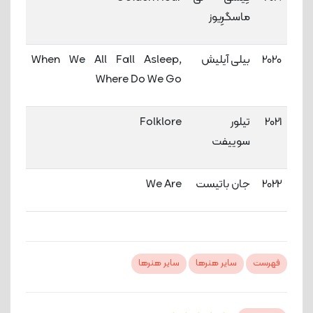
ماسگرِیوز
2020
بیلی آیلیش
When We All Fall Asleep,
Where Do We Go
2021
تیلور
Folklore
سوییفت
2022
جان باتیست
We Are
فهرست
سایر هنرها
سایر هنرها