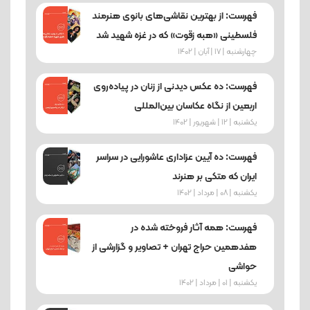
فهرست: از بهترین نقاشی‌های بانوی هنرمند
فلسطینی «هبه زقوت» که در غزه شهید شد
چهارشنبه | 17 | آبان | 1402
فهرست: ده عکس دیدنی از زنان در پیاده‌روی
اربعین از نگاه عکاسان بین‌المللی
یکشنبه | 12 | شهریور | 1402
فهرست: ده آیین عزاداری عاشورایی در سراسر
ایران که متکی بر هنرند
یکشنبه | 08 | مرداد | 1402
فهرست: همه آثار فروخته شده در
هفدهمین حراج تهران + تصاویر و گزارشی از
حواشی
یکشنبه | 01 | مرداد | 1402