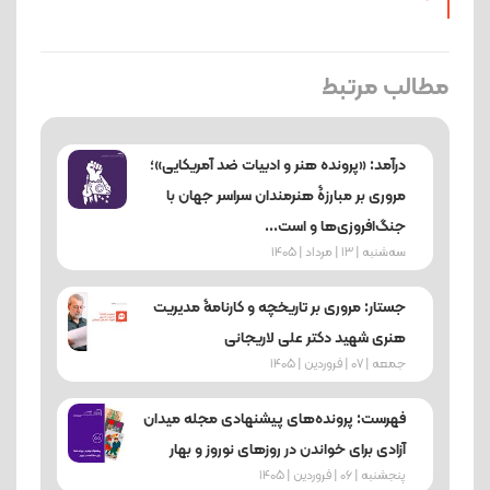
مطالب مرتبط
درآمد: «پرونده هنر و ادبیات ضد آمریکایی»؛
مروری بر مبارزۀ هنرمندان سراسر جهان با
جنگ‌افروزی‌ها و است...
ﺳﻪشنبه | 13 | مرداد | 1405
جستار: مروری بر تاریخچه و کارنامۀ مدیریت
هنری شهید دکتر علی لاریجانی
جمعه | 07 | فروردین | 1405
فهرست: پرونده‌های پیشنهادی مجله میدان
آزادی برای خواندن در روزهای نوروز و بهار
پنجشنبه | 06 | فروردین | 1405