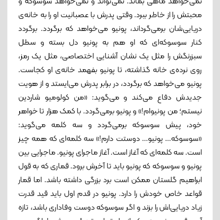
نمی‌خواهد ماهی بماند. نمی‌تواند و نمی‌خواهد سوسوکه و
محبتش را از خاطر ببرد. وقتی پدرش با عصبانیت او را به خانه‌ی
دریایی‌شان برمی‌گرداند، پونیو می‌خواهد که برگردد. برگردد
کنار سوسوکه‌ای که او هم به پونیو دل بسته و سطل
سبزرنگش را مثل یک نشان آشنایی اختصاصی، مثل یک رمز،
روی نرده‌ی خانه گذاشته، تا پونیو بفهمد خانه‌ی او کجاست.
پونیو می‌خواهد که برگردد، در برابر پدرش می‌ایستد و از هویت
جدیدش دفاع می‌کند و می‌گوید: «من کولومیو شاردین
نیستم؛ من پونیوام!» و پونیو برمی‌گردد. با کمک هزار تا خواهر
خود، پیش سوسوکه برمی‌گردد و سه کلمه می‌گوید:
«سوسوکه... پونیو... دوستت دارم!» سه کلمه‌ای که همه چیز
است. سه کلمه‌ای که آغاز است. آغاز ماجرای پونیو. ماجرایی بین
پونیو و سوسوکه که پونیو باید تا آخرش برود. قماری که به قول
ابراهیم گلستان ممکن است برد بزرگی داشته باشد. اما قمار
قواعد خاص خودش را دارد. پونیو در قدم اول باید قید قدرت
زیاد دریایی‌اش را بزند و اگر سوسوکه دوست وفاداری باشد، تازه