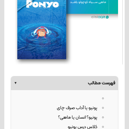
فهرست مطالب
▼
پونیو یا آداب صرف چای
پونیو؟ انسان یا ماهی؟
کلاس درس پونیو