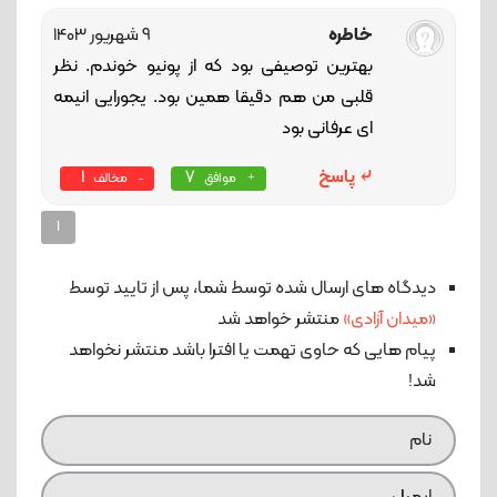
خاطره
9 شهریور 1403
بهترین توصیفی بود که از پونیو خوندم. نظر
قلبی من هم دقیقا همین بود. یجورایی انیمه
ای عرفانی بود
پاسخ
7
1
موافق
مخالف
1
دیدگاه های ارسال شده توسط شما، پس از تایید توسط
«میدان آزادی»
منتشر خواهد شد
پیام هایی که حاوی تهمت یا افترا باشد منتشر نخواهد
شد!