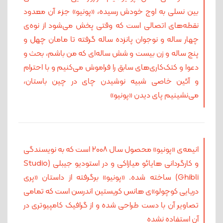
بین نسلی به اوج خودش رسیده، «پونیو» جزء آن معدود
نقطه‌های اتصالی ا‌‌ست که وقتی پخش می‌شود از نوه‌ی
چهار ساله و نوجوان پانزده ‌‌ساله گرفته تا مامان چهل و
پنج‌ ساله و زن بیست و شش ساله‌ای که من باشم، بحث و
دعوا و کتک‌کاری‌های سابق را فراموش می‌کنیم و با احترام
و آئین خاصی شبیه نوشیدن چای در چین باستان،
می‌نشینیم پای دیدن «پونیو»
انیمه‌ی «پونیو» محصول سال ۲۰۰۸ است که به نویسندگی
و کارگردانی هایائو میازاکی و در استودیو جیبلی (Studio
Ghibli) ساخته شده. «پونیو» برگرفته از داستان «پری
دریایی کوچولو»ی هانس کریستین اندرسن است که تمامی
تصاویر آن با دست طراحی شده و از گرافیک کامپیوتری در
آن استفاده نشده