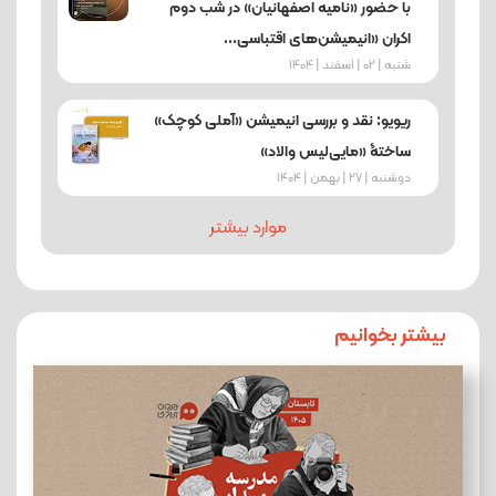
با حضور «نامیه اصفهانیان» در شب دوم
اکران «انیمیشن‌های اقتباسی...
شنبه | 02 | اسفند | 1404
ریویو: نقد و بررسی انیمیشن «آملی کوچک»
ساختۀ «مایی‌لیس والاد»
دوشنبه | 27 | بهمن | 1404
موارد بیشتر
بیشتر بخوانیم