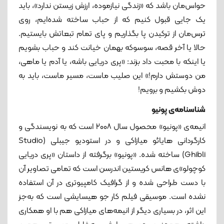
حواس‌مان باشد که «زندگی نیازموده، ارزش زیستن ندارد»، باید
یک جایی قبول کنیم که از حباب ساخته شده‌ایم، روی
ترس‌مان از ترکیدن پا بگذاریم و پای تمام تبعاتش بایستیم.
حالا یا آخر قصه، سوسوکه بهمان خیانت کند و حباب بشویم
یا اینکه با محبت داد بزند: «پری دریایی باشه، یا آدم یا ماهی،
من دوستش دارم!» این صلیب ماست، مسیر ماست، باید به
دوش بکشیم و برویم!
شناسنامه‌‌ی پونیو
انیمه‌ی «پونیو» محصول سال ۲۰۰۸ است که به نویسندگی و
کارگردانی هایائو میازاکی و در استودیو جیبلی (Studio
Ghibli) ساخته شده. «پونیو» برگرفته از داستان «پری دریایی
کوچولو»ی هانس کریستین اندرسن است که تمامی تصاویر آن
با دست طراحی شده و از گرافیک کامپیوتری در آن استفاده
نشده است. موسیقی فیلم کار جو هیسایشی است که به‌جز
این اثر، در بسیاری دیگر از انیمه‌های میازاکی هم با او همکاری