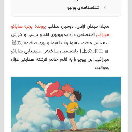
شناسنامه‌‌ی پونیو
مجله میدان آزادی: دومین مطلب
پرونده پرتره هایائو
میازاکی
اختصاص دارد به ریویوی نقد و بررسی و گزارش
انیمیشن محبوب «پونیو» یا «پونیو روی صخره» (崖の
上のポニョ ) یازدهمین ساخته‌ی سینمایی هایائو
میازاکی. این ریویو را به قلم خانم فرشته هدایتی غزال
بخوانید: