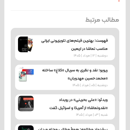
مطالب مرتبط
فهرست: بهترین فیلم‌های تلویزیونی ایرانی
مناسب تماشا در اربعین
دوشنبه | 12 | مرداد | 1405
ریویو: نقد و نظری به سریال «کلاغ» ساخته
«محمدحسین مهدویان»
دوشنبه | 05 | مرداد | 1405
ویدئو: «علی بحرینی» در رویداد
«نقدوتماشا» از آمریکا و اسرائیل گفت
شنبه | 03 | مرداد | 1405
پیشنهاد مطالعه: همۀ مطالب مجله میدان