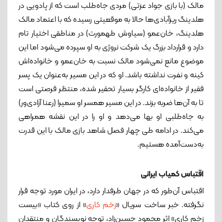
مالک (با بازی جواد عزتی) مردی جاه‌طلب است که از پادویی در
هلدینگ ریزآبادی‌ها حالا به موقعیتی رسیده که با اعتماد مالک
هلدینگ، خان‌عمو (سیاوش طهمورث) در مناطقی اختیار تام
دارد و قرارداد بزرگ یک شرکت نروژی به او سپرده می‌شود اما این
موضوع مانع نمی‌شود مالک نسبت به خان‌عمو و خانواده‌اش
کینه و نفرت نداشته باشد. او که در این مسیر به‌عنوان یک پسر
فقیر از خانواده‌ای کارگر بسیار تحقیر شده، منتظر فرصتی است
تا به آن‌ها ضربه بزند. در این مسیر همسر او سمیرا (رعنا آزادی‌ور)
به جاه‌طلبی او بها می‌دهد و او را در این نقشه همراهی
می‌کند. در ادامه طی چهار فصل شاهد بازی مالک با این قدرت
به‌دست‌آمده هستیم.
اقتباس کمیاب ایرانی
اقتباس آن‌طور که در جهان طرفدار دارد، در ایران مورد توجه قرار
نگرفته. خبر ساخت سریال «
زخم کاری
» از روی کتاب «بیست
زخم کاری» اثر محمود حسین‌زاد، توجه نویسندگان و منتقدان