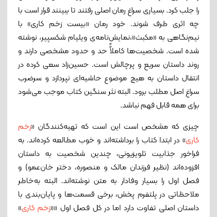
را جلب کرد. بسیاری سراغ رمان اصلی رفتند تا ببینند قرار است با
چه اثری طرف شوند. خود رمان «بیست زخم کاری» با
نیم‌نگاهی به «مکبث»،نمایش‌نامه‌ی ویلیام شکسپیر، نوشته
شده است. شخصیت‌ها کاملاًً حد و حدود مشخصی دارند و
روند داستان سریع و پرچالش است. حسین‌زاد سعی کرده در
انتقال داستان به هیچ موضوع حاشیه‌ای نپردازد و سرضرب
سراغ اصل مطلب برود. البته نثر سنگین کتاب موجب می‌شود
برای همه قابل فهم نباشد.
چیزی که مشخص است این است که تهیه‌کنندگان «
زخم
کاری
» در ابتدا کتاب را برداشته‌اند و خوب مطالعه کرده‌اند. به
فراخور جذابیت تلویزیونی، چندین شخصیت به داستان
افزوده‌اند (نظیر فرزندان مالک و منصوره، دختر خان‌عمو) و
فصل اول را بسیار وفادار به متن نوشته‌اند. البته به‌خاطر
ملاحظاتی در پلتفرم پخش، برخی قسمت‌ها و پایان‌بندی با
داستان اصلی تفاوت دارد اما در کل فصل اول ««
زخم کاری
»