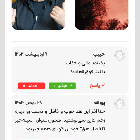
حبیب
9 اردیبهشت 1404
یک نقد عالی و جذاب
با تیتر فوق العاده!
پاسخ
0
0
موافق
مخالف
پروانه
28 بهمن 1403
حتا اگر این نقد خوب و کامل و درست رو درباره
زخم کاری نمی‌نوشتید، همون عنوان "سینه‌خیز
تا فصل هزار" خودش گویای همه چیز بود!