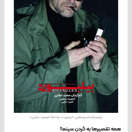
پوستر فیلم سینمایی «بیلبورد»، ساختۀ «سعید دشتی»
همه تقصیرها به گردن سینما!