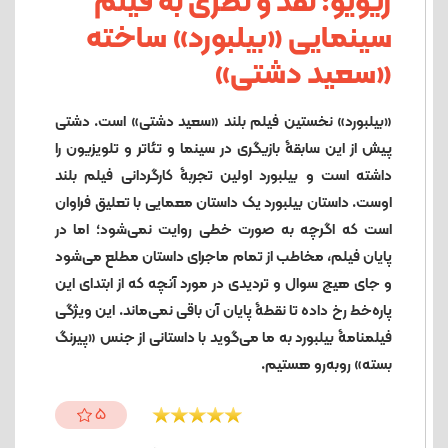
ریویو: نقد و نظری به فیلم
سینمایی «بیلبورد» ساخته
«سعید دشتی»
«بیلبورد» نخستین فیلم بلند «سعید دشتی» است. دشتی
پیش از این سابقۀ بازیگری در سینما و تئاتر و تلویزیون را
داشته است و بیلبورد اولین تجربۀ کارگردانی فیلم بلند
اوست. داستان بیلبورد یک داستان معمایی با تعلیق فراوان
است که اگرچه به صورت خطی روایت نمی‌شود؛ اما در
پایان فیلم، مخاطب از تمام ماجرای داستان مطلع می‌شود
و جای هیچ سوال و تردیدی در مورد آنچه که از ابتدای این
پاره‌خط رخ داده تا نقطۀ پایان آن باقی نمی‌ماند. این ویژگی
فیلمنامۀ بیلبورد به ما می‌گوید با داستانی از جنس «پیرنگ
بسته» روبه‌رو هستیم.
5