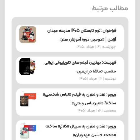
مطالب مرتبط
فراخوان: ترم تابستان 1405 مدرسه میدان
آزادی | «دومین دوره آموزش هنر»
چهارشنبه | 14 | مرداد | 1405
فهرست: بهترین فیلم‌های تلویزیونی ایرانی
مناسب تماشا در اربعین
دوشنبه | 12 | مرداد | 1405
ریویو: نقد و نظری به فیلم «لباس شخصی»
ساختۀ «امیرعباس ربیعی»
ﺳﻪشنبه | 06 | مرداد | 1405
ریویو: نقد و نظری به سریال «کلاغ» ساخته
«محمدحسین مهدویان»