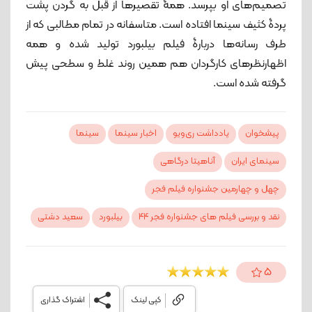
تصمیم‌های او بپرسد. همۀ تقصیرها از قبل به گردن پشت
پردۀ کثیف سینما افتاده است. متاسفانه در تمام مطالبی که از
طرف رسانه‌ها دربارۀ فیلم بیلبورد تولید شده و همه
اظهارنظرهای کارگردان هم همین روند غلط و سطحی پیش
گرفته شده است.
پیشخوان
یادداشت ری‌ویو
اخبار سینما
سینما
سینمای ایران
آناهیتا درگاهی
چهل و چهارمین جشنواره فیلم فجر
نقد و بررسی فیلم های جشنواره فجر 44
بیلبورد
سعید دشتی
5
کپی لینک
اشتراک گذاری