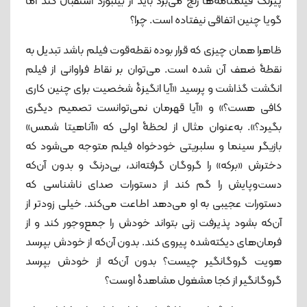
پیرنگ فیلمنامه‌ها رنج می‌برد باید از بیلبورد استقبال کند اما
گویا چنین اتفاقی نیفتاده است. چرا؟
ظاهرا همان چیزی که قرار بوده نقطه‌قوت فیلم باشد تبدیل به
نقطۀ ضعف آن شده است. می‌توان بر نقاط فراوانی از فیلم
انگشت گذاشت و پرسید «آیا انگیزۀ شخصیت برای چنین کاری
کافی هست؟» و «آیا قهرمان نمی‌توانست تصمیم دیگری
بگیرد؟». به‌عنوان مثال از لحظۀ اولی که «آناهیتا شمس»
بازیگر سینما و سلبریتی خودخواه فیلم متوجه می‌شود که
دخترش «برکه» را گروگان گرفته‌اند، بی‌درنگ و بدون آن‌که
دست‌وپایش را گم کند از دستورات صدای ناشناسی که
دستورات عجیبی به او می‌دهد اطاعت می‌کند. خیلی زودتر از
آن‌که بشود پذیرفت زنی بتواند خودش را جمع‌وجور کند و از
فرمان‌های دیکته‌شده پیروی کند. بدون آن‌که از خودش بپرسد
هویت گروگانگیر چیست؟ بدون آن‌که از خودش بپرسد
گروگانگیر از کجا مشغول مشاهدۀ اوست؟