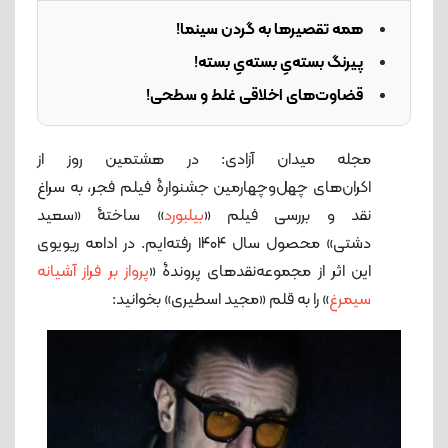
همه تقصیرها به گردن سینما!
پیرنگ بسته‌یِ بسته‌یِ بسته!
قضاوت‌های اخلاقی غلط و سطحی!
مجله میدان آزادی: در هشتمین روز از
اکران‌های چهل‌وچهارمین جشنوارۀ فیلم فجر، به سراغ
نقد و بررسی فیلم «
بیلبورد
» ساختۀ «سعید
دشتی» محصول سال ۱۴۰۴ رفته‌ایم. در ادامه ریویوی
این اثر از مجموعه‌نقدهای پروندۀ «
پرواز بر فراز آشیانه
سیمرغ
» را به قلم «مجید اسطیری» بخوانید: