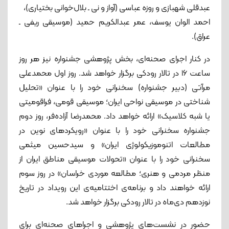
عبدقلی شهبازی و روزه عباسی (آواز و نی ـ بلال‌خوانی بختیاری)،
احمد الوان یوسف، عمر عبدالکریم حمید (موسیقی ریفی ـ
عراق).
در کنار اجرای صحنه‌ای، بخش پژوهشی جشنواره نیز هر روز
ساعت ۱۶ در تالار رودکی برگزار خواهد شد. روز اول محمدعلی
مرآتی (دبیر جشنواره) سخنرانی خود را با عنوان «تحلیل
شناختی در موسیقی نواحی ایران؛ موسیقی قومی،‌ فراقومیتی
یا شبه کلاسیک» ارائه خواهد داد. محمدرضا آزاده‌فر، روز دوم
جشنواره سخنرانی خود را با عنوان «رویکردهای نوین در
مطالعات اتنوموزیکولوژی ایران» و سیدحسین میثمی
سخنرانی خود را با عنوان «تحولات موسیقی مناطق ایران از
منظر مردمی و هنری؛‌ مطالعه موردی خراسان» در روز سوم
ارائه خواهند داد و برنامه‌ی اختتامیه‌ی این رویداد در تاریخ
نوزدهم دی‌ماه در تالار رودکی برگزار خواهد شد.
حضور در نشست‌های پژوهشی و اجراهای صحنه‌ای برای