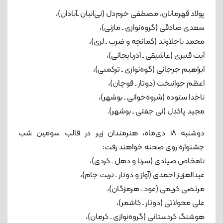
پولاد قهرمانان، مصطفی خرم‌دل (نی‌انبان ـ‌آبادان)،
سعدی صادقی (گروه‌نوازی ـ مازنی)، ‌
محمد باجلاوند (کمانچه و ضرب ـ لری)،
آیت قنبری (عاشیقی ـ آذربایجانی)،
ابراهیم جرجانی (گوه‌نوازی ـ ترکمنی)،
اعظم جوانبخت (دوتار ـ قوچان)،
ناخدا ستوده (شروه‌خوانی ـ بوشهر)،
مجید پاکدل (نی جفتی ـ بوشهر).
دوشنبه ۱۸ دی‌ماه، هنرمندان زیر در قالب سومین شب
جشنواره روی صحنه خواهند رفت:
نامخاص صیادی (سرنا و دهل ـ کردی)،
عبدالعزیز احمدی (آواز و دوتار ـ تربت جام)،
مرتضی کریمی (عود ـ هرمزگان)،
علی محولاتی (دوتار ـ کاشمر)،
هوشنگ کردستانی (گروه‌نوازی ـ کرمان)،