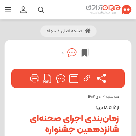
صفحه اصلی
/
مجله
0
ﺳﻪشنبه 12 دی 1402
از 16 تا 18 دی؛
زمان‌بندی اجرای صحنه‌ای
شانزدهمین جشنواره