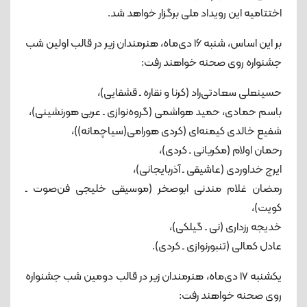
اختتامیه این رویداد ملی برگزار خواهد شد.
بر این اساس، شنبه ۱۶ دی‌ماه، هنرمندان زیر در قالب اولین شب
جشنواره روی صحنه خواهند رفت:
حسینعلی سعادتی‌راد (کرنا و نقاره ـ قشقایی)،
باسم حمادی، حمید هواشمی (گروه‌نوازی ـ عربی هورنشینی)،
شفیع خالدی کیمنه‌ای (کردی هورامی(سیاچمانه))، ‌
رحمان اولام (مکریانی ـ کردی)،
ایرج خداوردی (عاشیقی ـ آذربایجانی)،
رمضان غلام‌ مندنی ابوصخر (موسیقی خلیجی فن‌صوت ـ
کویت)،
خدیجه رزداری (نی ـ گیلکی)، ‌
عادل کمالی (تنبورنوازی ـ کردی).
یکشنبه ۱۷ دی‌ماه، هنرمندان زیر در قالب دومین شب جشنواره
روی صحنه خواهند رفت: