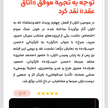
توجه به تجربۀ موفق «اتاق
عقد» نقد کرد
در سومین اکران از فصل چهارم رویداد «نقدوتماشا» که به
اکران آثار برگزیدۀ ساخته شده در طول جنگ سوم
اختصاص داشت، یکی از اپیزودهای منتخب سریال «سرو،
سپید، سرخ» با عنوان «نگران» به کارگردانی «حسن
حبیب‌زاده» به نمایش درآمد؛ نشست نقد و بررسی این فیلم
نیز پس از به پایان رسیدن اکران، با حضور «محمد صابری»
منتقد سینما، «حسن حبیب‌زاده» کارگردان، «سعید
نقدزاده» مجری طرح و مدیر برنامه‌ریزی، «ملیکا یوسفی»
منشی صحنه، «آندیا عبدالرضایی» بازیگر اثر و جمعی از
دوست‌داران سینما و مخاطبان، در باغ کتاب برگزار شد.
5