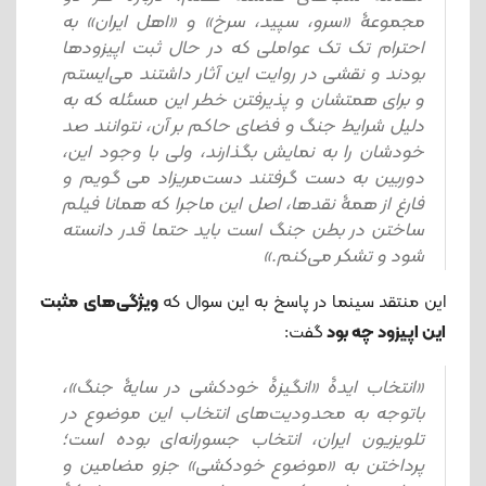
مجموعۀ «سرو، سپید، سرخ» و «اهل ایران» به
احترام تک تک عواملی که در حال ثبت اپیزودها
بودند و نقشی در روایت این آثار داشتند می‌ایستم
و برای همتشان و پذیرفتن خطر این مسئله که به
دلیل شرایط جنگ و فضای حاکم بر آن، نتوانند صد
خودشان را به نمایش بگذارند، ولی با وجود این،
دوربین به دست گرفتند دست‌مریزاد می گویم و
فارغ از همۀ نقدها، اصل این ماجرا که همانا فیلم
ساختن در بطن جنگ است باید حتما قدر دانسته
شود و تشکر می‌کنم.»
این منتقد سینما در پاسخ به این سوال که
ویژگی‌های مثبت
این اپیزود چه بود
گفت:
«انتخاب ایدۀ «انگیزۀ خودکشی در سایۀ جنگ»،
باتوجه به محدودیت‌های انتخاب این موضوع در
تلویزیون ایران، انتخاب جسورانه‌ای بوده است؛
پرداختن به «موضوع خودکشی» جزو مضامین و