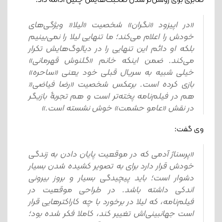
صابری برای روشن‌تر شدن صحبت‌هایش چنین ادامه داد:
«در اپیزود «نگران» شخصیت «لیلا« ویژگی‌های
خودش را اعلام می‌کند؛ ما تنهایی لیلا را نمی‌بینیم
بلکه او دائم این تنهایی را در دیالوگ‌هایش تکرار
می‌کند. ضمن اینکه خانم «گلنوش قهرمانی»
خیلی شبیه به سریال قبلی خود یعنی «ساحره»
بازی کرده است. برعکس شخصیت «رضا فیاضی«
هم در فیلم‌نامه پخته‌تر است و هم تجربۀ بازیگر
در نقش «عامو حشمت» خوش نشسته است.»
وی گفت:
«پرسناژ آدمی که در موقعیت پایان دادن به زندگی
خودش قرار دارد برای به تصویر کشیده شدن بسیار
دشوار است؛ باید پیچیدگی بسیار و بروز بیرونی
اندکی داشته باشد. در طراحی موقعیت در
فیلم‌نامه، که لیلا در برخورد با چه کاراکترهایی قرار
است جهانبینی‌اش تغییر کند، کاملا فکر شده بود؛