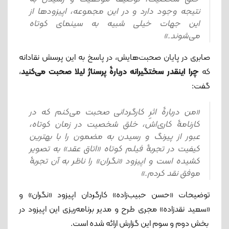
نتیجه وجود دارد و در این مجموعه، اپیزودها از
این جهات خیلی شبیه به سینمای کوتاه
می‌شوند.»
صابری در پایان صحبت‌هایش، در پاسخ به این پرسش نقادانه
که
چرا اینقدر سختگیرانه دربارۀ پرسناژ لیلا صحبت می‌کنید
،
گفت:
«من دربارۀ اثرِ کارگردانی صحبت می‌کنم که در
کارنامۀ کاری‌اش، خلق شخصیت در زمان کوتاه،
عبور از پیرنگ و رسیدن به مضمون را با بهترین
کیفیت در تجربۀ فیلم کوتاه «اتاق عقد» به تصویر
کشیده است و اپیزود «نگران» را ناظر به آن تجربۀ
موفق نقد کردم.»
توضیحات «حسن حبیب‌زاده» کارگردان اپیزود «نگران» و
«سعید نقدزاده» مجری طرح و مدیر برنامه‌ریزی این اپیزود در
بخش دوم و سوم این گزارش ارائه شده است.