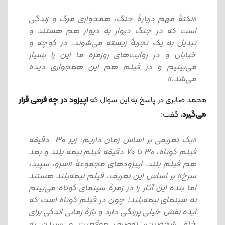
«نکتۀ مهم دربارۀ جنگ، همجواری مرگ و زندگی
است که در جنگ دیوار به دیوار هم هستند و
تبدیل به یک تجربۀ زیسته می‌شوند. در کوچه و
خیابان و در روایت‌های روزمره ما این را بسیار
می‌بینیم و در فیلم هم این همجواری دیده
می‌شد.»
محمد صابری در پاسخ به این سوال که
اپیزود در چه فرمی قرار
می‌گیرد
، گفت:
«یک تعریفی بر اساس زمان داریم: زیر 30 دقیقه
فیلم کوتاه، 30 تا 70 دقیقه فیلم نیمه بلند و بعد
هم فیلم بلند. اپیزودهای مجموعۀ «سرو، سپید،
سرخ» بر اساس این تعریف، فیلم نیمه‌بلند هستند
اما بنده این آثار را در زمرۀ سینمای کوتاه می‌بینم
نه سینمای نیمه‌بلند؛ چون در فیلم کوتاه است که
ایده نقش خیلی پررنگی دارد و بازۀ زمانی اندکی برای
خلق شخصیت، توصیف موقعیت و رسیدن به