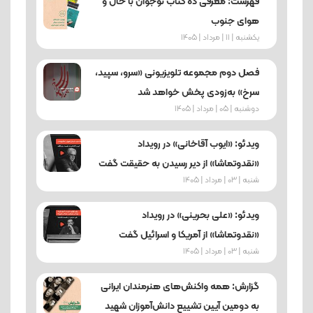
فهرست: معرفی ده کتاب نوجوان با حال و
هوای جنوب
یکشنبه | 11 | مرداد | 1405
فصل دوم مجموعه تلویزیونی «سرو، سپید،
سرخ» به‌زودی پخش خواهد شد
دوشنبه | 05 | مرداد | 1405
ویدئو: «ایوب آقاخانی» در رویداد
«نقدوتماشا» از دیر رسیدن به حقیقت گفت
شنبه | 03 | مرداد | 1405
ویدئو: «علی بحرینی» در رویداد
«نقدوتماشا» از آمریکا و اسرائیل گفت
شنبه | 03 | مرداد | 1405
گزارش: همه واکنش‌های هنرمندان ایرانی
به دومین آیین تشییع دانش‌آموزان شهید