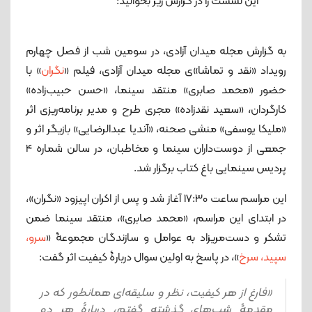
این نشست را در گزارش زیر بخوانید:
به گزارش مجله میدان آزادی، در سومین شب از فصل چهارم
رویداد «نقد و تماشا»ی مجله میدان آزادی، فیلم «
نگران
» با
حضور «محمد صابری» منتقد سینما، «حسن حبیب‌زاده»
کارگردان، «سعید نقدزاده» مجری طرح و مدیر برنامه‌ریزی اثر
«ملیکا یوسفی» منشی صحنه، «آندیا عبدالرضایی» بازیگر اثر و
جمعی از دوست‌داران سینما و مخاطبان، در سالن شماره 4
پردیس سینمایی باغ کتاب برگزار شد.
این مراسم ساعت 17:30 آغاز شد و پس از اکران اپیزود «نگران»،
در ابتدای این مراسم، «محمد صابری»، منتقد سینما ضمن
تشکر و دست‌مریزاد به عوامل و سازندگان مجموعۀ «
سرو،
سپید، سرخ
»، در پاسخ به اولین سوال دربارۀ کیفیت اثر گفت:
«فارغ از هر کیفیت، نظر و سلیقه‌ای همانطور که در
مقدمۀ شب‌های گذشته گفتم، دربارۀ هر دو