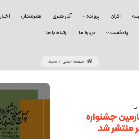
سه
اکران
پرونده
آثار هنری
هنرمندان
اخبار
پادکست
درباره ما
ارتباط با ما
صفحه اصلی
/
مجله
شی:
رمین جشنواره
جر منتشر شد