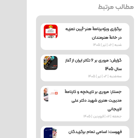
مطالب مرتبط
برگزاری ویژه‌برنامۀ هنر-آیین تعزیه
در خانۀ هنرمندان
شنبه | 06 | تیر | 1405
گزارش: مروری بر 6 تئاتر ایران از آغاز
سال 1405
ﺳﻪشنبه | 02 | تیر | 1405
جستار: مروری بر تاریخچه و کارنامۀ
مدیریت هنری شهید دکتر علی
لاریجانی
جمعه | 07 | فروردین | 1405
فهرست: اسامی تمام برگزیدگان