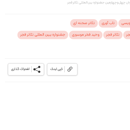
ان چهل‌وچهارمین جشنواره بین‌المللی تئاتر فجر
نویسی
تاب آوری
تئاتر صحنه ای
جر
تئاتر فجر
وحید فخر موسوی
جشنواره ببین المللی تئاتر فجر
کپی لینک
اشتراک گذاری