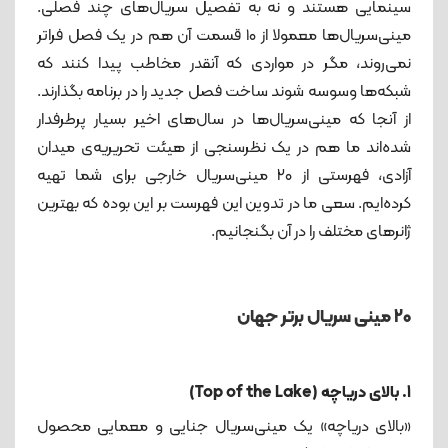
سینمایی هستند و نه به تفصیل سریال‌های چند فصلی.
مینی سریال «پرنده‌ی سیاه»
مینی‌سریال‌ها معمولا از ۱۰ قسمت آن هم در یک فصل فراتر
8. نیمه‌شب (Midnight Mass)
نمی‌روند، مگر در مواردی که آنقدر مخاطب پیدا کنند که
9. بیگانه (The Outsider)
شبکه‌ها وسوسه شوند ساخت فصل جدید را در برنامه بگذارند.
مینی سریال «بیگانه»
از آنجا که مینی‌سریال‌ها در سال‌های اخیر بسیار پرطرفدار
10. شوگان (Shogun)
شده‌اند ما هم در یک نظرسنجی از هیئت تحریریه‌ی میدان
مینی سریال «شوگان»
آزادی، فهرستی از ۲۰ مینی‌سریال‌ خارجی برای شما تهیه
کرده‌ایم. سعی ما در تدوین این فهرست بر این بوده که بهترین
11. تبر کوچک (Small Axe)
ژانرهای مختلف را در آن بگنجانیم.
مینی سریال «تبر کوچک»
فیلم‌های اصلی:
12. غرور و تعصب (Pride and prejudice)
20 مینی سریال برتر جهان
مینی سریال «غرور و تعصب»
13. بی‌گناه فرضی (Presumed Innocent)
1. بالای دریاچه (Top of the Lake)
مینی سریال «بی‌گناه فرضی»
«بالای دریاچه» یک مینی‌سریال جنایی و معمایی محصول
14. فروپاشی (The Undoing)