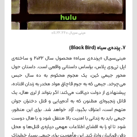
مینی سریال «11.22.66»
7. پرنده‌ی سیاه (Black Bird)
مینی‌سریال «پرنده‌ی سیاه» محصول سال ۲۰۲۲ و ساخته‌ی
اپل تی‌وی پلاس، براساس داستانی واقعی است. داستان حول
محور جیمی کین، یک مجرم محکوم به ده سال حبس
می‌چرخد. جیمی که به جرم قاچاق مواد مخدر به زندان افتاده،
پیشنهادی از دولت دریافت می‌کند: اگر بتواند از لری هال، یک
قاتل زنجیره‌ای مظنون که به آدم‌ربایی و قتل دختران جوان
متهم است، اعتراف بگیرد، آزاد خواهد شد. برای این منظور،
جیمی باید به زندانی با امنیت بالا منتقل شود و با هال دوست
شود تا او را به افشای اطلاعات مهمی درباره‌ی قتل‌ها و محل
دفن قربانیان وادار کند. این مأموریت برای جیمی بسیار خطرناک