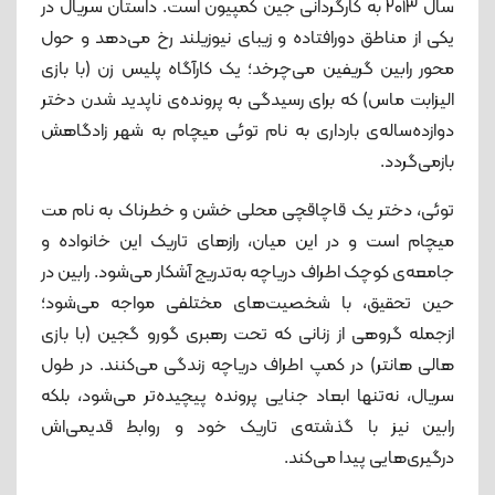
سال ۲۰۱۳ به کارگردانی جین کمپیون است. داستان سریال در
مینی سریال «فروپاشی»
یکی از مناطق دورافتاده و زیبای نیوزیلند رخ می‌دهد و حول
15. شمال و جنوب (North and South)
محور رابین گریفین می‌چرخد؛ یک کارآگاه پلیس زن (با بازی
مینی سریال «شمال و جنوب»
الیزابت ماس) که برای رسیدگی به پرونده‌ی ناپدید شدن دختر
دوازده‌ساله‌ی بارداری به نام توئی میچام به شهر زادگاهش
16. جنگ و صلح (War and Peace)
بازمی‌گردد.
مینی سریال «جنگ و صلح»
17. صحنه‌هایی از یک ازدواج (نسخه دوم):
توئی، دختر یک قاچاقچی محلی خشن و خطرناک به نام مت
میچام است و در این میان، رازهای تاریک این خانواده و
نسخه آمریکایی سریال «صحنه‌هایی از یک
جامعه‌ی کوچک اطراف دریاچه به‌تدریج آشکار می‌شود. رابین در
ازدواج»
حین تحقیق، با شخصیت‌های مختلفی مواجه می‌شود؛
18. میر اهل ایست‌تاون (Mare of
ازجمله گروهی از زنانی که تحت رهبری گورو گجین (با بازی
Easttown)
هالی هانتر) در کمپ اطراف دریاچه زندگی می‌کنند. در طول
مینی سریال «میر اهل ایست‌تاون»
سریال، نه‌تنها ابعاد جنایی پرونده پیچیده‌تر می‌شود، بلکه
19. بی‌ایمان (Unorthodox)
رابین نیز با گذشته‌ی تاریک خود و روابط قدیمی‌اش
مینی سریال «بی‌ایمان»
درگیری‌هایی پیدا می‌کند.
20. آن شب (The Night Of)