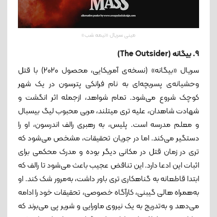
مینی سریال «نیمه شب»
9. بیگانه (The Outsider)
سریال «بیگانه» (نسخه‌ی آمریکایی، محصول ۲۰۲۰) با قتل
وحشیانه‌ی پسربچه‌ای به نام فرانکی پترسون در یک شهر
کوچک شروع می‌شود. تمام شواهد، ازجمله اثر انگشت و
شهادت شاهدان، علیه تری میتلند، مربی محبوب لیگ بیسبال
و معلم مدرسه است. پلیس، به رهبری رالف اندرسون، او را
دستگیر می‌کند. اما در جریان تحقیقات، مشخص می‌شود که
تری در زمان قتل در مکانی دیگر بوده و مدرک محکمی برای
اثبات این ادعا دارد. این تناقض عجیب باعث می‌شود تا رالف که
ابتدا قاطعانه به گناهکاری تری باور داشت، به‌مرور شک کند. او
به‌همراه هالی گیبنی، کارآگاه خصوصی، تحقیقات خود را ادامه
می‌دهد و به‌تدریج به یک نیروی ماورایی و شریر پی می‌برند که