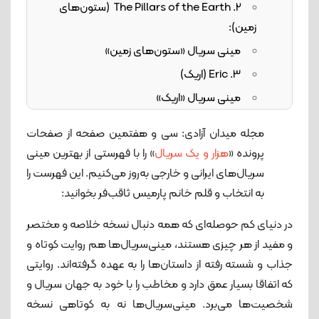
2. The Pillars of the Earth (ستون‌های
زمین):
مینی سریال «ستون‌های زمین»
3. Eric (اریک)
مینی سریال «اریک»
4. گامبی وزیر (The Queen’s Gambit)
مجله میدان آزادی: سی و هفتمین صفحه از صفحات
مینی سریال «گامبی وزیر»
پرونده «
هزار و یک سریال
» را با فهرستی از بهترین مینی
5. صحنه‌هایی از یک ازدواج (Scenes from a
سریال‌های ایرانی و خارجی به‌روز می‌کنیم. این فهرست را
Marriage)
به انتخاب و قلم خانم پارمیس ثاقب‌فر بخوانید:
نسخه سوئدی مینی سریال «صحنه‌هایی از یک
در دنیای کم حوصله‌ای که همه دنبال نسخه خلاصه و مختصر
ازدواج»
و مفید از هر چیزی هستند، مینی‌سریال‌ها هم روایت کوتاه و
6. 11.22.63
جذاب و شسته رفته از داستان‌ها را به عهده گرفته‌اند. روایتی
مینی سریال «11.22.66»
که اتفاقا بسیار عمق دارد و مخاطب را با خود به جهان سریال و
7. پرنده‌ی سیاه (Black Bird)
شخصیت‌ها می‌برد. مینی‌سریال‌ها نه به کوتاهی نسخه