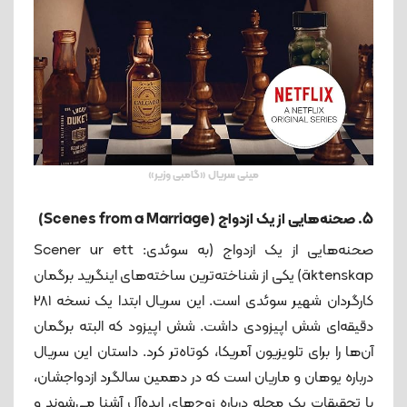
مینی سریال «گامبی وزیر»
5. صحنه‌هایی از یک ازدواج (Scenes from a Marriage)
صحنه‌هایی از یک ازدواج (به سوئدی: Scener ur ett
äktenskap) یکی از شناخته‌ترین ساخته‌های اینگرید برگمان
کارگردان شهیر سوئدی است. این سریال ابتدا یک نسخه 281
دقیقه‌ای شش اپیزودی داشت. شش اپیزود که البته برگمان
آن‌ها را برای تلویزیون آمریکا، کوتاه‌تر کرد. داستان این سریال
درباره یوهان و ماریان است که در دهمین سالگرد ازدواجشان،
با تحقیقات یک مجله درباره زوج‌های ایده‌آل آشنا می‌شوند و