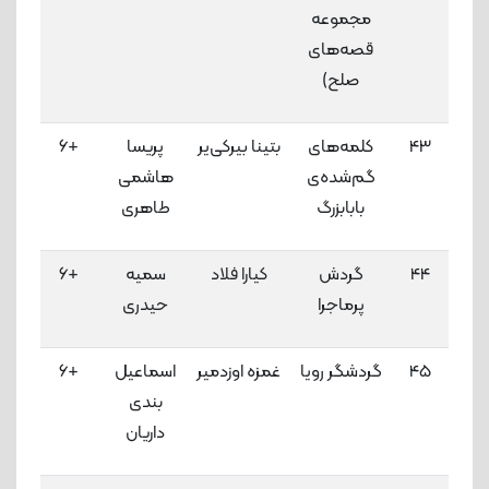
مجموعه
قصه‌های
صلح)
43
کلمه‌های
بتینا بیرکی‌یر
پریسا
+6
3
گم‌شده‌ی
هاشمی
لاک
بابابزرگ
طاهری
44
گردش
کیارا فلاد
سمیه
+6
3
پرماجرا
حیدری
لاک
45
گردشگر رویا
غمزه اوزدمیر
اسماعیل
+6
3
بندی
لاک
‌داریان