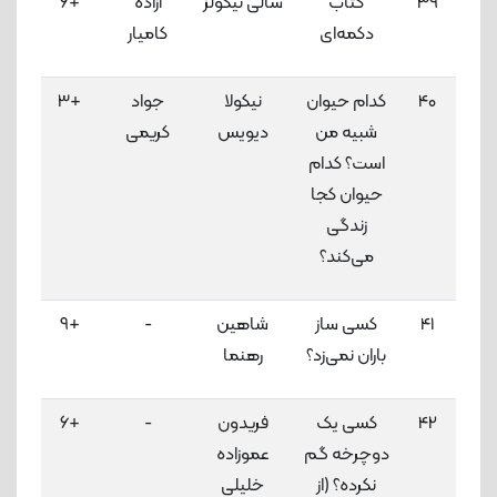
39
کتاب
سالی نیکولز
آزاده
+6
3
دکمه‌ای
کامیار
لاک
40
کدام حیوان
نیکولا
جواد
+3
3
شبیه من
دیویس
کریمی
لاک
است؟ کدام
حیوان کجا
زندگی
می‌کند؟
41
کسی ساز
شاهین
-
+9
3
باران نمی‌زد؟
رهنما
لاک
42
کسی یک
فریدون
-
+6
3
دوچرخه گم
عموزاده
لاک
نکرده؟ (از
خلیلی