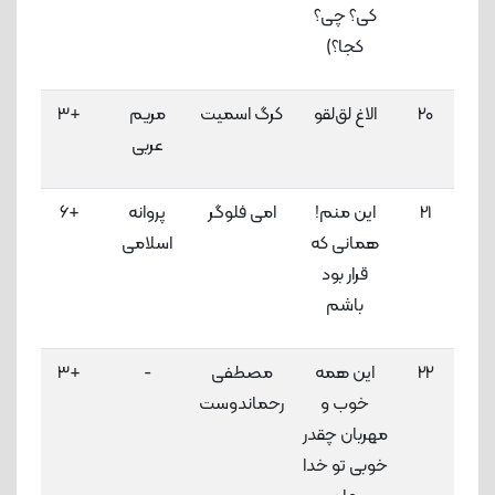
کی؟ چی؟
کجا؟)
20
الاغ لق‌لقو
کرگ اسمیت
مریم
+3
3
عربی
لاک
21
این منم!
امی فلوگر
پروانه
+6
3
همانی که
اسلامی
لاک
قرار بود
باشم
22
این همه
مصطفی
-
+3
3
خوب و
رحماندوست
لاک
مهربان چقدر
خوبی تو خدا