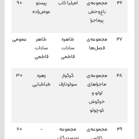
46
مجموعه‌ی
امیلیا کاب
پرستو
+9
3
باغ‌وحش
عوض‌زاده
لاک
پرماجرا
47
مجموعه‌ی
طاهره
طاهر
عمومی
3
فصل‌ها
سادات
سادات
لاک
فاطمی
فاطمی
48
مجموعه‌ی
گرگوار
زهره
+3
3
ماجراهای
سولوتارف
طباطبایی
لاک
لولو و
خرگوش
کوچولو
49
مجموعه‌‌ی
مجموعه
-
+6
3
کلاس
نویسندگان
لاک