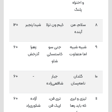
و اختراه
پلنگ
8
سلام، من
کیم ون ترلا
شیدا رنجبر
+12
4
آینده
لاک
9
شبیه شبیه
جنی سو
زهرا
+6
4
اما متفاوت
کاستسکی
آذرخش
لاک
شاو
10
گلدان
جبار
-
+6
4
نامه‌رسان
شافعی‌زاده
لاک
11
لیزی و ابری
تری فن،
آزاده
+6
4
که باید رها
اریک فن
شکوری‌راد
لاک