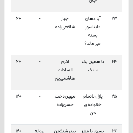
جان
23
آیا دهان
جبار
-
+6
3
دایناسور
شافعی‌زاده
لاک
بسته
می‌ماند؟
24
با همین یک
اکرم
-
+6
3
سنگ
السادات
لاک
هاشمی‌پور
25
پازل ناتمام
مهین‌دخت
-
+12
3
خانواده‌ی
حسن‌زاده
لاک
من
26
پسری با مغز
پیتر شنکمن
پروانه
+12
3