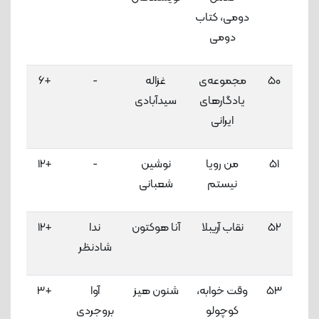
دومی، کتاب
دومی
50
مجموعه‌ی
غزاله
-
+6
3
یادگارهای
سیدآبادی
لاک
ایرانی
51
من رویا
نوشین
-
+12
3
نیستم
شعبانی
لاک
52
نقاب آریبلا
آنا هوکتون
ندا
+12
3
شادنظر
لاک
53
وقت خوابه،
شنون هیز
آوا
+3
3
کوچولو
بروجردی
لاک