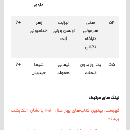
علوی
54
هتی
الیزابت
زهرا
+6
3
هارمونی
اولسن و رابی
خدامروتی
لاک
کارآگاه
آرنت
نگرانی
55
یک روز بدون
تیفانی
شیما
+6
3
کلمات
هموند
حیدریان
لاک
لینک‌های مرتبط:
فهرست: بهترین کتاب‌های بهار سال 1403 با نشان‌ «لاک‌پشت
پرنده»