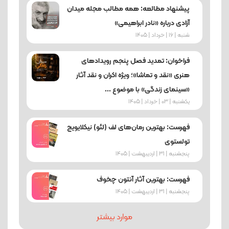
پیشنهاد مطالعه: همه مطالب مجله میدان
آزادی درباره «نادر ابراهیمی»
شنبه | 16 | خرداد | 1405
فراخوان: تمدید فصل پنجم رویدادهای
هنری «نقد و تماشا»؛ ویژه اکران و نقد آثار
«سینمای زندگی» با موضوع ...
یکشنبه | 03 | خرداد | 1405
فهرست: بهترین رمان‌های لف (لئو) نیکلایویچ
تولستوی
پنجشنبه | 31 | اردیبهشت | 1405
فهرست: بهترین آثار آنتون چخوف
پنجشنبه | 31 | اردیبهشت | 1405
موارد بیشتر