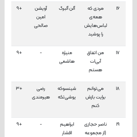
16
مردی که
آلن آلبرگ
آویشن
+9
4
همه‌ی
امین
لاک
لباس‌هایش
صالحی
را پوشید
17
من اتفاق
منیژه
-
+9
4
آبی‌ات
هاشمی
لاک
هستم
18
می‌توانم
شینسوکه
رضی
+3
4
برایت بازش
یوشی‌تکه
هیرمندی
لاک
کنم
19
ناصر حجازی
ابراهیم
-
+9
4
(از مجموعه
افشار
لاک