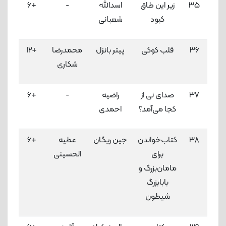
35
زیر این طاق
اسدالله
-
+6
3
کبود
شعبانی
لاک
36
قلب کوکی
پیتر بانزل
محمدرضا
+12
3
شکاری
لاک
37
صدای نی از
راضیه
-
+6
3
کجا می‌آمد؟
احمدی
لاک
38
کتاب‌خواندن
جین ریگان
عطیه
+6
3
برای
الحسینی
لاک
مامان‌بزرگ و
بابابزرگ
شیطون