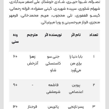
نصــراله، شــیوا حریــری، شــادی خوشکار، علی اصغر سیدآبادی،
شهرام شکوری، سپیده شهیدی، گیتی صفرزاده، فرزانه رحمانی،
گیســو فغفوری، نلی محجوب، مریم محمدخانی، فرمهر
منجزی، فرناز میرحسینی و رویا میرغیاثی.
تعداد
نام اثر
نویسنده اثر
مترجم
رده
امت
سنی
کت
1
بابا دنیا را
جنی سو
زهرا
+6
5
برای من
کاستسکی
آذرخش
لاک
می‌آورد
شاو
2
پروین
فاطمه
-
+9
4
اعتصامی
شرمشقی
لاک
3
پسر نارنجی
پاتریس
فرحناز
+12
4