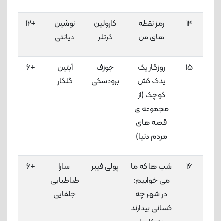
14
رمز نقطه
کارولین
نوشین
+12
های من
گرتلر
دیانتی
لاک
15
روزگار یک
جوزف
آبتین
+6
یدک کش
برودسکی
گلکار
لاک
کوچک (از
مجموعه ی
قصه های
مردم دنیا)
16
شب ها که ما
پولی فیبر
سارا
+6
می خوابیم:
طباطبایی
لاک
در شهر چه
جلفایی
کسانی بیدارند