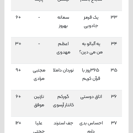
33
یک قرمز
سمانه
-
+6
جادویی
بهروز
لاک
34
یه آلبالو به
اعظم
-
+3
من می دین؟
مهدوی
لاک
35
365روز با
نوردان داملا
مجتبی
+9
3
قرآن کریم
مرادی
لاک
36
اتاق دوستی
گورکم
نازنین
+6
3
کانتار آرسوی
موفق
لاک
37
احساس بدی
جف استرند
علیا
+12
3
دارم
حجتی
لاک