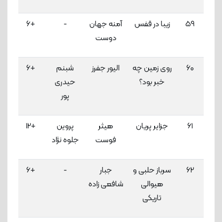
59
زیبا در قفس
آمنه جهان
-
+6
3
دوست
لاک
60
روی زمین چه
الیور جفرز
شبنم
+6
3
خبر بود؟
حیدری
لاک
پور
61
جزایر پریان
هیثر
پروین
+12
3
فوست
جلوه نژاد
لاک
62
سرباز حلبی و
جبار
-
+6
3
هیوالی
شافعی زاده
لاک
تاریکی