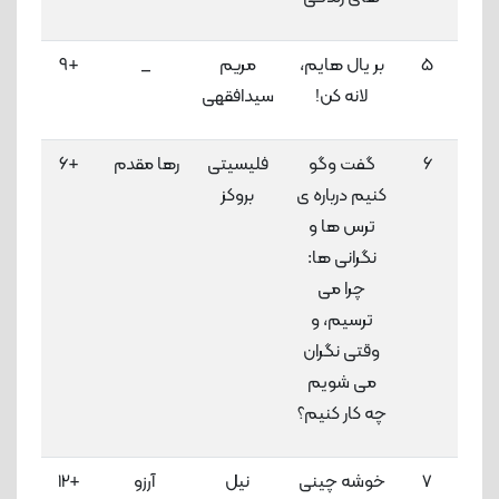
5
بر یال هایم،
مریم
_
+9
لانه کن!
سیدافقهی
لاک
6
گفت وگو
فلیسیتی
رها مقدم
+6
کنیم درباره ی
بروکز
لاک
ترس ها و
نگرانی ها:
چرا می
ترسیم، و
وقتی نگران
می شویم
چه کار کنیم؟
7
خوشه چینی
نیل
آرزو
+12