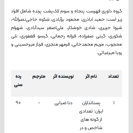
گروه داوری فهرست پنجاه و سوم لاک‌پشت پرنده شامل افراد
زیر است: حمید اباذری، محمود برآبادی، شکوه حاجی‌نصرالله،
شیوا حریری، شادی خوشکار، علی‌اصغر سیدآبادی، شهرام
شکوری، گیتی صفرزاده، فرزانه رحمانی، گیسو فغفوری، نلی
محجوب، مریم محمدخانی، فرمهر منجزی، فرناز میرحسینی و
رویا میرغیاثی.
تعداد
نام اثر
نویسنده اثر
مترجم
رده
امت
سنی
کت
1
پستانداران
دنا ضیایی
-
+9
5
ایران: تعدادی
لاک
از گونه های
شاخص و در