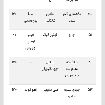
50
تکه‌های گم
ملانی
سارا
+12
3
شده
کانکلین
پورحسنی
لاک
51
جارو
لوئیز گرگ
میترا
+6
3
نوحی
لاک
جهرمی
52
جنگ که
عباس
-
+12
3
تمام شد
جهانگیریان
لاک
بیدارم کن
53
چیزی شبیه
کلی بارنهیل
آهو الوند
+12
3
جادو
لاک