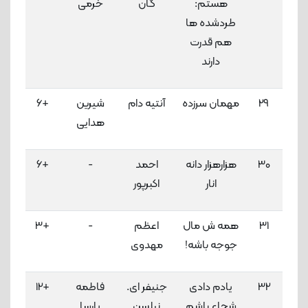
هستم:
گان
خرمی
لاک
طردشده ها
هم قدرت
دارند
29
مهمان سرزده
آنتیه دام
شیرین
+6
هدایی
لاک
30
هزارهزار دانه
احمد
-
+6
انار
اکبرپور
لاک
31
همه ش مال
اعظم
-
+3
جوجه باشه!
مهدوی
لاک
32
یادم دادی
جنیفر ای.
فاطمه
+12
شجاع باشم
نیلسن
پارسا
لاک