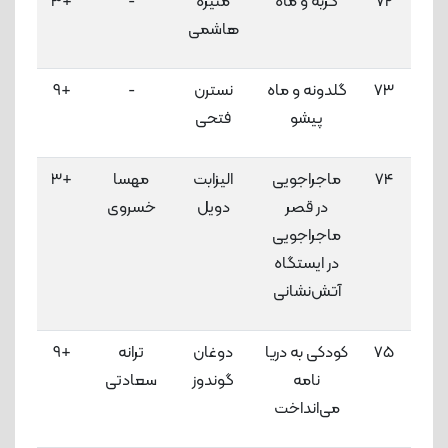
72
گربه و ماه
منیره
-
+3
3
هاشمی
لاک
73
گلدونه و ماه
نسترن
-
+9
3
پیشو
فتحی
لاک
74
ماجراجویی
الیزابت
مهسا
+3
3
در قصر
دویل
خسروی
لاک
ماجراجویی
در ایستگاه
آتش‌نشانی
75
کودکی به دریا
دوغان
ترانه
+9
3
نامه
گوندوز
سعادتی
لاک
می‌انداخت