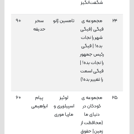
شگفت‌انگیز
24
مجموعه ی
تامسین ژانو
سحر
+9
فیگی (فیگی
حدیقه
لاک
شهر را نجات
بده! | فیگی
رئیس جمهور
را نجات بده! |
فیگی اسمت
را تغییر بده!)
25
مجموعه ی
لوئیز
پیام
+6
کودکان در
اسپیلزبری و
ابراهیمی
لاک
دنیای ما
ماریا موری
(محافظت از
زمین| حقوق