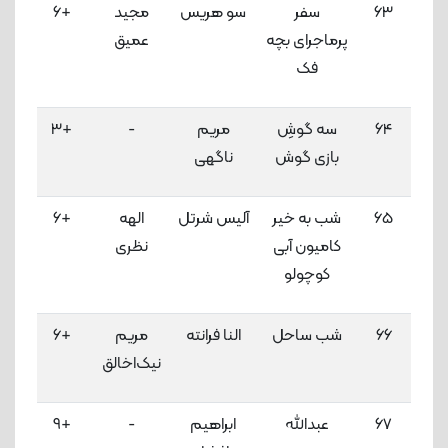
63
سفر
سو هریس
مجید
+6
3
پرماجرای بچه
عمیق
لاک
فک
64
سه گوشِ
مریم
-
+3
3
بازی گوش
ناگهی
لاک
65
شب به خیر
آلیس شرتل
الهه
+6
3
کامیون آبی
نظری
لاک
کوچولو
66
شب ساحل
النا فرانته
مریم
+6
3
نیک‌اخالق
لاک
67
عبدالله
ابراهیم
-
+9
3