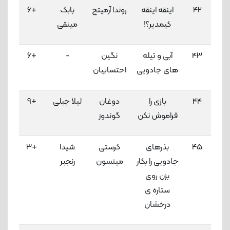
42
اینقه اینقه
روندا آرمیتج
بابک
+6
3
کیمدیر؟!
مینقی
لاک
43
آبی و تیله
نگین
-
+6
3
های جادویی
احتسابیان
لاک
44
بازی را
دوغان
لیلا جبلی
+9
3
فراموش نکن
گوندوز
لاک
45
بذرهای
کرستی
شیدا
+3
3
جادویی را بکار
میتسون
رنجبر
لاک
بزن روی
ستاره ی
درخشان