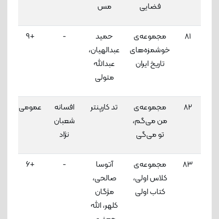
فضایی
مس
81
مجموعه‌ی
حمید
-
+9
3
خوشمزه‌های
عبدالهیان،
لاک
تاریخ ایران
عبدالله
متولی
82
مجموعه‌ی
تد کارپنتر
افسانه
عمومی
3
من می‌گم،
شعبان
لاک
تو می‌گی
نژاد
83
مجموعه‌ی
آتوسا
-
+6
3
کلاس اولی،
صالحی،
لاک
کتاب اولی
مژگان
کلهر، الله