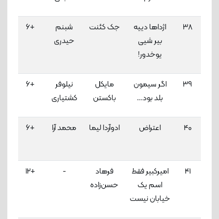
38
اژداها دییه
جک کئنت
شبنم
+6
3
بیر شیی
حیدری
لاک
یوخدور!
39
اگر سیمون
مایکل
نیلوفر
+6
3
بلد بود...
باکستن
کشتیاری
لاک
40
اعتراض
ادوآردا لیما
محمد آرا
+6
3
لاک
41
امیرکبیر فقط
فرهاد
-
+12
3
اسم یک
حسن‌زاده
لاک
خیابان نیست