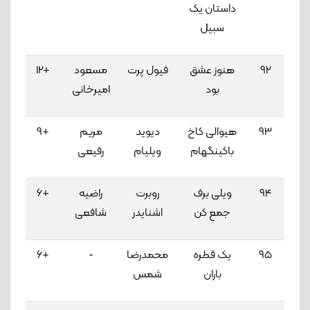
داستان یک
سبیل
92
هنوز عشق
فیول پرت
مسعود
+12
3
بود
امیرخانی
لاک
93
هیوالی کاخ
دیوید
مریم
+9
3
باکینگهام
ویلیام
رفیعی
لاک
94
ویلی برف
روبرت
راضیه
+6
3
جمع کن
اشنایدر
شافعی
لاک
95
یک قطره
محمدرضا
-
+6
3
باران
شمس
لاک