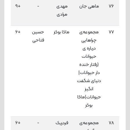
76
ماهی جان
مهدی
-
+9
3
مرادی
لاک
77
مجموعه‌ی
ماکا بوکز
حسین
+6
3
چراهایی
فتاحی
لاک
درباره ی
حیوانات
(رفتار خنده
دار حیوانات|
دنیای شگفت
انگیز
حیوانات)ماکا
بوکز
78
مجموعه‌ی
فردریک
-
+6
3