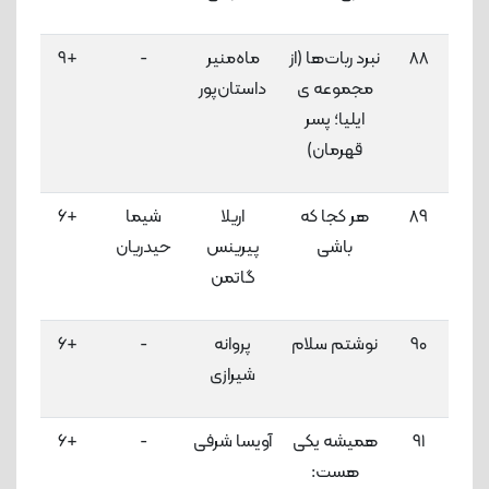
88
نبرد ربات‌ها (از
ماه‌منیر
-
+9
3
مجموعه ی
داستان‌پور
لاک
ایلیا؛ پسر
قهرمان)
89
هر کجا که
اریلا
شیما
+6
3
باشی
پیرینس
حیدریان
لاک
گاتمن
90
نوشتم سلام
پروانه
-
+6
3
شیرازی
لاک
91
همیشه یکی
آویسا شرفی
-
+6
3
هست:
لاک