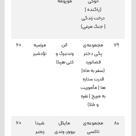
آنوکی
موپومه
لاک
(پاگنده |
درخت زندگی
| جنگ مرغی)
79
مجموعه‌ی
الن
مرضیه
+6
3
پگی دختر
وندنبرگ و
نژادشیر
لاک
فضانورد
کتی هپکا
(سفر به ماه|
قدرت ستاره
ها | مأموریت
به مریخ | نقره
و طلا)
80
مجموعه‌ی
مایکل
شیدا
+6
3
تاکسی
بروور، وندی
رنجبر
لاک