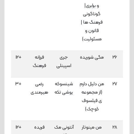
و برابری|
گوناگونی
فرهنگ ها |
قانون و
مسئولیت)
26
مگی شوریده
جری
فرزانه
+12
اسپینلی
فرهنگ
لاک
27
من دلیل دارم
شینسوکه
رضی
+3
(از مجموعه
یوشی تکه
هیرمندی
لاک
ی فیلسوف
کوچک)
28
من مینوتار
آنتونی مک
فریده
+12