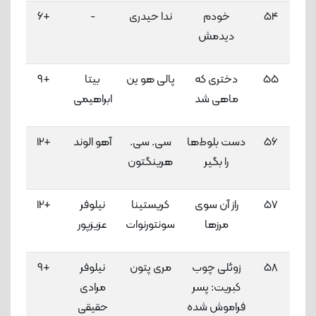
54
خودم
ندا حیدری
-
+6
3
دیدمش
لاک
55
دختری که
پالی هو ین
بیتا
+9
3
ماهی شد
ابراهیمی
لاک
56
دست بلوط‌ها
سی. سی.
آهو الوند
+12
3
را بگیر
هرینگتون
لاک
57
راز آن سوی
کریستینا
نیلوفر
+12
3
مرزها
سونتورنوات
عزیزپور
لاک
58
زوئلی چوب
مری پتون
نیلوفر
+9
3
کبریت: پسر
مرادی
لاک
فراموش شده
حقیقی