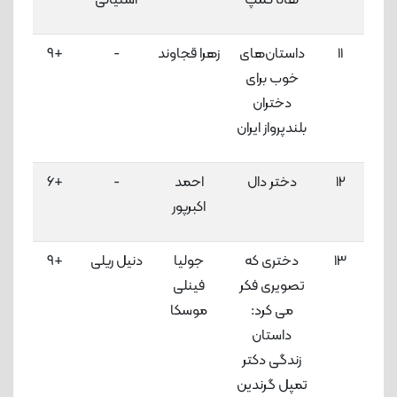
هانا کمپ
آشتیانی
11
داستان‌های
زهرا قجاوند
-
+9
خوب برای
لاک
دختران
بلندپرواز ایران
12
دختر دال
احمد
-
+6
اکبرپور
لا‌ک
13
دختری که
جولیا
دنیل ریلی
+9
تصویری فکر
فینلی
لاک
می کرد:
موسکا
داستان
زندگی دکتر
تمپل گرندین