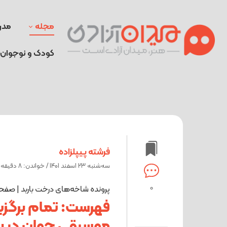
مجله
مدر
کودک و نوجوان
فرشته پیپلزاده
ﺳﻪشنبه 23 اسفند 1401 / خواندن: 8 دقیقه
0
پرونده شاخه‌های درخت باربد | صفح
فهرست: تمام برگزی
موسیقی جوان در ب