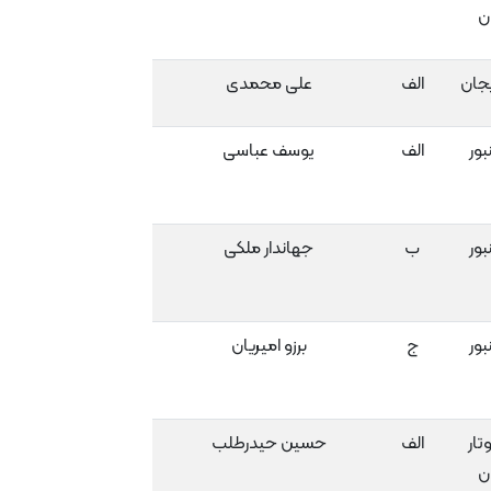
ن
یجان
الف
علی محمدی
بور
الف
یوسف عباسی
بور
ب
جهاندار ملکی
بور
ج
برزو امیریان
تار
الف
حسین حیدرطلب
ن