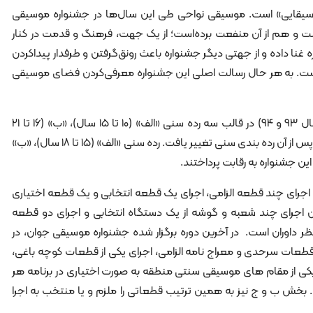
موسیقایی» است. موسیقی نواحی طی این سال‌ها در جشنواره موسیقی
ت و هم از آن منفعت برده‌است؛ از یک جهت، فرهنگ و قدمت در کنار
غنا داده و از جهتی دیگر جشنواره باعث رونق‌گرفتن و طرفدار پیداکردن
ت. به هر حال رسالت اصلی این جشنواره معرفی‌کردن فضای موسیقی
این جشنواره در دوره هشتم و نهم (سال ۹۳ و ۹۴) در قالب سه رده سنی «الف» (۱۰ تا ۱۵ سال)، «ب» (۱۶ تا ۲۱
سال) و «ج» (۲۲ تا ۲۷ سال) برگزار شد و پس از آن رده بندی سنی تغییر یافت. رده سنی «الف» (۱۵ تا ۱۸ سال)، «ب»
اجرای چند قطعه الزامی، اجرای یک قطعه انتخابی و یک قطعه اختیاری
جان اجرای چند شعبه و گوشه از یک دستگاه انتخابی و اجرای دو قطعه
ر داوران است. در آخرین دوره برگزار شده جشنواره موسیقی جوان، در
طعات سرحدی و معراج نامه الزامی، اجرای یکی از قطعات کوچه باغی،
 یکی از مقام های موسیقی سنتی منطقه به صورت اختیاری در برنامه هر
 بخش ب و ج نیز به همین ترتیب قطعاتی را ملزم و یا منتخب به اجرا