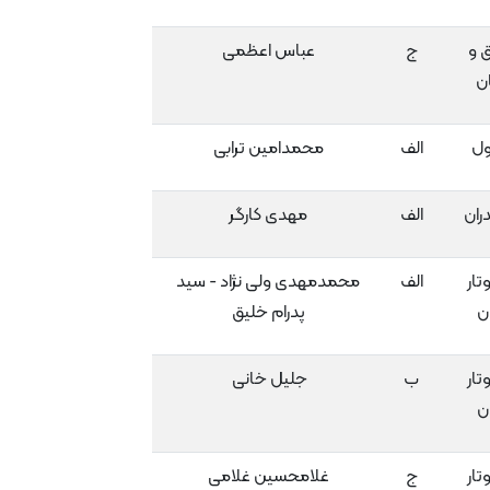
ق و
ج
عباس اعظمی
ن
ول
الف
محمدامین ترابی
دران
الف
مهدی کارگر
تار
الف
محمدمهدی ولی نژاد - سید
ن
پدرام خلیق
تار
ب
جلیل خانی
ن
تار
ج
غلامحسین غلامی