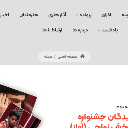
سه
اکران
پرونده
آثار هنری
هنرمندان
اخبار
پادکست
درباره ما
ارتباط با ما
صفحه اصلی
/
مجله
ه دوم
دگان جشنواره
خش نواحی (آواز)