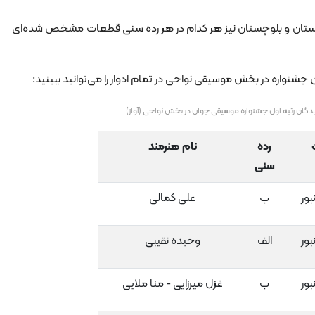
 سیستان و بلوچستان نیز هر کدام در هر رده سنی قطعات مشخص شده‌ای
 جشنواره در بخش موسیقی نواحی در تمام ادوار را می‌توانید ببینید:
دگان رتبه اول جشنواره موسیقی جوان در بخش نواحی (آواز)
رده
نام هنرمند
سنی
بور
ب
علی کمالی
بور
الف
وحیده نقیبی
بور
ب
غزل میرزایی - منا ملایی