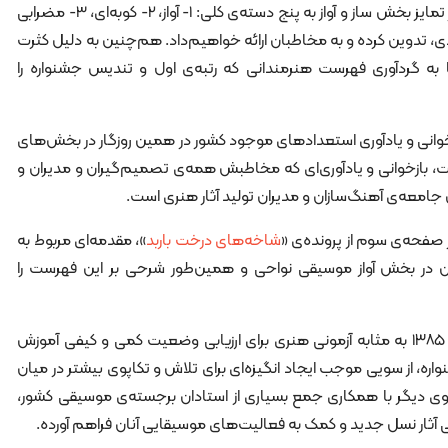
تکنوازی یا همنوازی و همین‌طور تمایز بخش ساز و آواز به پنج دسته‌ی کلی: 1- آواز، 2- کوبه‌ای، 3- مضرابی
ی، 4- مضرابی زهی و 5- بادی، تدوین کرده و به مخاطبان ارائه خواهیم‌داد. هم‌چنین به دلیل کثرت
ا به گردآوری فهرست هنرمندانی که رتبه‌ی اول و تندیس جشنواره را
خوانی و یادآوری استعدادهای موجود کشور در همین روزگار در بخش‌های
 بازخوانی و یادآوری‌ای که مخاطبش همه‌ی تصمیم‌گیران و مدیران و
معه‌ی آهنگ‌سازان و مدیران تولید آثار هنری است.
 صفحه‌ی سوم از پرونده‌ی «
شاخه‌های درخت باربد
»، مقدمه‌ای مربوط به
ن در بخش آواز موسیقی نواحی و همین‌طور شرحی بر این فهرست را
جشنواره‌ی ملی موسیقی جوان از سال ۱۳۸۵ به مثابه آزمونی هنری برای ارزیابی وضعیت کمی و کیفی آموزش
، از سویی موجب ایجاد انگیزه‌ای برای تلاش و تکاپوی بیشتر در میان
ی دیگر با همکاری جمع بسیاری از استادان برجسته‌ی موسیقی کشور،
ی آثار نسل جدید و کمک به فعالیت‌های موسیقایی آنان فراهم آورده.