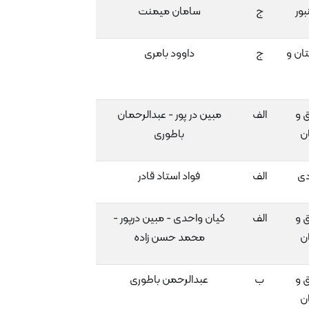
بور
ج
سامان میمنت
ان و
ج
داوود بامری
ق و
الف
مبین در پور - عبدالرحمان
ن
باطوری
دی
الف
فواد استاد قادر
ق و
الف
کیان واحدی - مبین درپور -
ن
محمد حسن زاده
ق و
ب
عبدالرحمن باطوری
ن