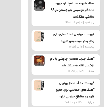
استاد شیرمحمد اسپندار، چهره
ماندگار موسیقی بلوچستان در 98
سالگی درگذشت
پنجشنبه | 01 | مرداد | 1405
فهرست: بهترین آهنگ‌های برای
وداع و در سوگ رهبر شهید
پنجشنبه | 11 | تیر | 1405
آهنگ جدید محسن چاوشی با نام
«زخمی آفتاب» منتشر شد
ﺳﻪشنبه | 02 | تیر | 1405
فهرست: ده آهنگ از بهترین
آهنگ‌های حماسی برای خلیج
فارس و مناطق جنوبی ایران
چهارشنبه | 20 | خرداد | 1405