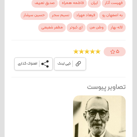
فهرست آثار
ایران
فاطمه همراه
صدیق تعریف
به اصفهان رو
فرهاد مهراد
نسیم سحر
حسین سرشار
لاله بهار
وطن من
ای کبوتر
مظفر شفیعی
5
کپی لینک
اشتراک گذاری
تصاویر پیوست