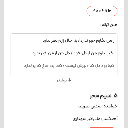
بتی دلستان، همدم بودن، محرم بودن، با هم بودن
▶️ قطعه 4
ای بت اصفهان زآن شراب جلفا ساغری در ده ما را / ما
غریبیم ای مه، ‌بر غریبان رحمی کن خدا را
متن ترانه:
ز من نگارم خبر ندارد / به حال زارم نظر ندارد
خبر ندارم من از دل خود / دل من از من خبر ندارد
کجا رود دل که دلبرش نیست / کجا پرد مرغ که پر ندارد
امان از این عشق، فغان از این عشق /که غیر خون جگر ندارد
🡫 بیشتر
همه سیاهی حبیبم همه تباهی / مگر شب من حبیبم
5. نسیم سحر
سحر ندارد
خواننده: صدیق تعریف
آهنگساز: علی‌اکبر شهنازی