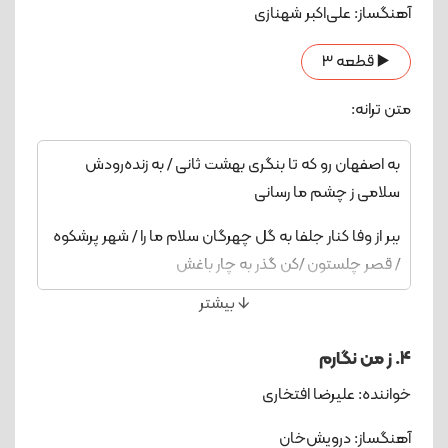
آهنگساز: علی‌اکبر شهنازی
شعله فکن در قفس ای آه آتشین / دست طبیعت گل عمر
مرا مچین / جانب‌ عاشق نگه‌ ای‌ تازه گل‌ از این
▶️ قطعه 3
بیشتر کن / مرغ بیدل‌، شرح هجران مختصر مختصر
متن ترانه:
مختصر کن!
به اصفهان رو که تا بنگری بهشت ثانی / به زنده‌رودش
سلامی ز چشم ما رسانی
ببر از وفا کنار جلفا به گل چهرگان سلام ما را / شهر پرشکوه
/ قصر چلستون /کن گذر به چار باغش
🡫 بیشتر
گر شد از کفت‌ / یار بی‌وفا / کن کنار پل سراغش
بنشین درکریاس، یاد شاه عباس، بستان از دلبر می / بستان
4. ز من نگارم
از دست وی می پی در پی، تا کی؟ تا بتوانی
خواننده: علیرضا افتخاری
ساعتی در جهان خرم بودن، بی‌غم بودن، بی‌غم بودن / با
آهنگساز: درویش‌خان