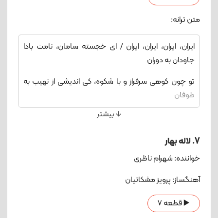
من همان مرغ بی‌بال و پر / شاخ بی برگ و بر، دل‌آزرده‌ام
متن ترانه:
ایران، ایران، ایران، ایران / ای خجسته سامان، نامت بادا
جاودان به دوران
تو چون کوهی سرفراز و با شکوه، کی اندیشی از نهیب به
طوفان
🡫 بیشتر
ای مرز دین، ای سرای ایمان / هر آزاده با تو بسته پیمان، تا
دهد به پاست سر، تا کند نثارت جان
7. لاله بهار
از کرانۀ خزر تا به ساحل اروند / موج خون اگر رسد، تا به
خواننده: شهرام ناظری
دامن الوند / مردم دلیر تو ای حریم آزادی
آهنگساز: پرویز مشکاتیان
تن به ننگ بردگی کی دهد، به خون سوگند
▶️ قطعه 7
در بر ستمگران، ما کشیده قامتیم / در هجوم فتنه‌ها، مرد