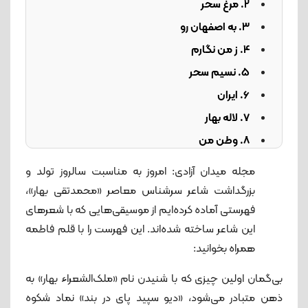
2. مرغ سحر
3. به اصفهان رو
4. ز من نگارم
5. نسیم سحر
6. ایران
7. لاله بهار
8. وطن من
9. ای کبوتر
مجله میدان آزادی: امروز به مناسبت سالروز تولد و
10. بهار دلکش
بزرگداشت شاعر سرشناس معاصر «محمدتقی بهار»،
فهرستی آماده کرده‌ایم از موسیقی‌هایی که با شعرهای
این شاعر ساخته شده‌اند. این فهرست را با قلم فاطمه
همراه بخوانید:
بی‌گمان اولین چیزی که با شنیدن نام «ملک‌الشعراء بهار» به
ذهن متبادر می‌شود، «دیو سپید پای‌ در بند» نماد شکوه