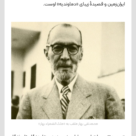
ایران‌زمین و قصیدۀ زیبای «دماوندیه» اوست.
محمدتقی بهار ملقب به «ملک‌الشعراء بهار»