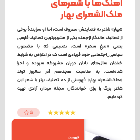
آهنگ‌ها با شعرهای
ملک‌الشعرای بهار
«بهار» شاعر به قصایدش معروف است، اما او سرایندۀ برخی
از تصانیف ماندگار ازجمله یکی از مشهورترین تصانیف فارسی
یعنی «مرغ سحر» است. تصنیفی که با مضمون
سیاسی_اجتماعی خود فریادی است که در اعتراض به شرایط
خفقان سال‌های پایان دوران مشروطه سروده و اجرا
شده‌است. به مناسبت هجدهم آذر سالروز تولد
«ملک‌الشعراء بهار» فهرستی از ده تصنیف برتر با شعر این
شاعر بزرگ را برای خوانندگان مجله میدان آزادی تهیه
کرده‌ایم.
5