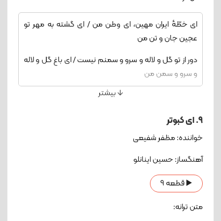
آورده برون
ای خطّهٔ ایران مهین‌، ای وطن من / ای گشته به مهر تو
عجین جان و تن من
دور از تو گل و لاله و سرو و سمنم نیست / ای باغ گل و لاله
و سرو و سمن من
🡫 بیشتر
تا هست کنار تو پر از لشکر دشمن / هرگز نشود خالی از دل
محن من
9. ای کبوتر
دردا و دریغا که چنان گشتی بی‌برگ / کز بافتهٔ خویش نداری
خواننده: مظفر شفیعی
کفن من
آهنگساز: حسین اینانلو
و امروز همی‌گویم با محنت بسیار / دردا و دریغا وطن من‌،
وطن من
▶️ قطعه 9
متن ترانه: