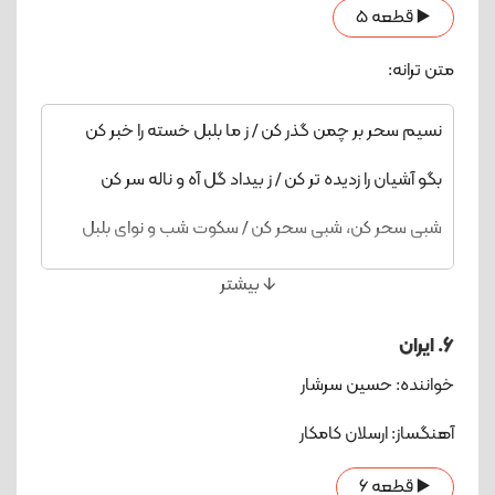
▶️ قطعه 5
متن ترانه:
نسیم سحر بر چمن گذر کن / ز ما بلبل خسته را خبر کن
بگو آشیان را زدیده تر کن / ز بیداد گل آه و ناله سر کن
شبی سحر کن، شبی سحر کن / سکوت شب و نوای بلبل
شکرخنده زد به چهره‎ی گل /کنار بستان، به یاد مستان /
🡫 بیشتر
بنوشان می، بنوشان می
6. ایران
ماه من، دلدار من، تویی غمخوار من، تویی تو / هر کجا
خواننده: حسین سرشار
همراه من، تویی دلخواه من،تویی تو
آهنگساز: ارسلان کامکار
روزی آهم گیرد دامنت، سوزد با منت / گر شود دلم، کوه
درد و غم، همچو فرهادش از ریشه برکنم
▶️ قطعه 6