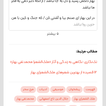
بهار دلکش رسید و دل به جا نباشد / از آنکه دلبر دمی به فکر
ما نباشد
در این بهار ای صنم بیا و آشتی کن / که جنگ و کین با من
حزین روا نباشد
🡫 بیشتر
صبحدم بلبل، بر درخت گل، به خنده می‌گفت: / نازنینان را،
مه‌جبینان را، وفا نباشد
مطالب مرتبط:
اگر تو با این دل حزین عهد بستی / حبیب من با رقیب من،
چرا نشستی؟ / دلم را عزیز من از کینه خستی؟
تک‌نگاری: نگاهی به زندگی و آثار «ملک‌الشعرا محمدتقی بهار»
بیا در برم از وفا یک شب ای مه نخشب / تازه کن عهدی که
12 قصیده از بهترین شعرهای ملک‌الشعرای بهار
برشکستی
فهرست
پیشخوان
موسیقی
ادبیات
مرغ سحر
ملک الشعرای بهار
جلال الدین تاج اصفهانی
محمدتقی بهار