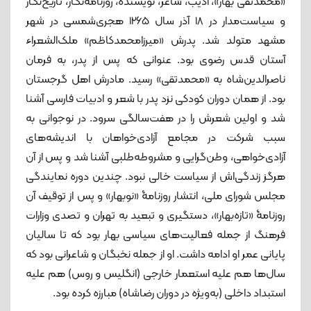
«محمدتقی بهار»، ادیب، شاعر، نویسنده، روزنامه‌نگار، تاریخ‌نگار
و سیاست‌مدار در 18 آذر سال 1265 هجری‌شمسی در شهر
مشهد متولد شد. پدرش «میرزامحمدکاظم» ملک‌الشعراء
آستان قدس رضوی بود. عنوانی که پس از پدر، به فرمان
ناصرالدین‌شاه به «محمدتقی» رسید. مادرش اهل گرجستان
بود. از همان دوران کودکی نزد پدر با شعر و ادبیات فارسی آشنا
شد و اولین شعرش را در هفت‌سالگی سرود. در نوجوانی به
سبب شرکت در مجامع آزادی‌خواهان با اندیشه‌های
آزادی‌خواهی، وطن‌گرایی و مشروطه‌طلبی آشنا شد و پس از آن
هرگز زندگی‌اش از سیاست خالی نبود. چندین دوره نمایندگی
مجلس شورای ملی، انتشار روزنامۀ «نوبهار» و پس از توقیف آن
روزنامۀ «تازه‌بهار»، دستگیری و تبعید به تهران و تصدی وزارات
فرهنگ از جمله فعالیت‌های سیاسی بهار بود که تا سالیان
پایانی عمر او ادامه داشت. او از جمله نخبگان و شاعرانی بود که
سال‌ها هم علیه استعمار خارجی (انگلیس و روس) هم علیه
استبداد داخلی (به‌ویژه در دوران رضاشاه) مبارزه کرده بود.