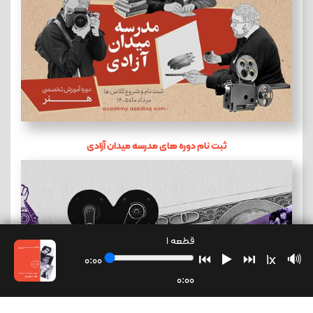
ثبت نام دوره های مدرسه میدان آزادی
قطعه 1
⏮
▶️
⏭
1x
🔊
0:00
0:00