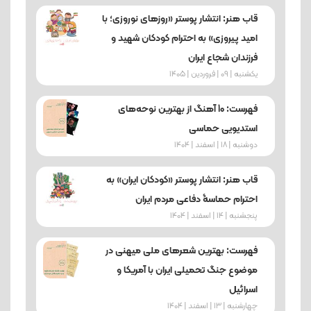
قاب هنر: انتشار پوستر «روزهای نوروزی؛ با
امید پیروزی» به احترام کودکان شهید و
فرزندان شجاع ایران
یکشنبه | 09 | فروردین | 1405
فهرست: 10 آهنگ از بهترین نوحه‌های
استدیویی حماسی
دوشنبه | 18 | اسفند | 1404
قاب هنر: انتشار پوستر «کودکان ایران» به
احترام حماسۀ دفاعی مردم ایران
پنجشنبه | 14 | اسفند | 1404
فهرست: بهترین شعرهای ملی میهنی در
موضوع جنگ تحمیلی ایران با آمریکا و
اسرائیل
چهارشنبه | 13 | اسفند | 1404