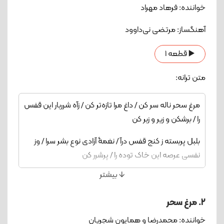
خواننده: فرهاد مهراد
آهنگساز: مرتضی نی‌داوود
▶️ قطعه 1
متن ترانه:
مرغ سحر ناله سر کن / داغ مرا تازه‌تر کن / زآه شرربار این قفس
را / برشکن و زیر و زبر کن
بلبل پربسته ز کنج قفس درآ / نغمۀ آزادی نوع بشر سرا / وز
نفسی عرصه این خاک توده را / پرشرر کن
🡫 بیشتر
ظلم ظالم‌، جور صیاد / آشیانم داده بر باد / ای خدا! ای
فلک! ای طبیعت! / شام تاریک ما را سحر کن
2. مرغ سحر
نوبهار است‌، گل به بار است / ابر چشمم ژاله‌بار است / این
خواننده: محمدرضا و همایون شجریان