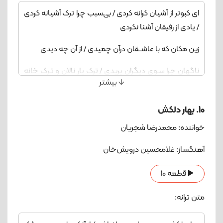
ای کبوتر از آشیان کرانه کردی / بی‌سبب چرا ترک آشیانه کردی
/ یادی از رفیقان آشنا نکردی
زین مکان که با عاشــقان درآن چمیدی / از آن چه دیدی
ناگهان چرا سـوی دیگران پریدی / ترک یار نالان و تـرک خانه
🡫 بیشتر
کردی
بدگمان گشتم بر تو باری، بـی وفا نبودی به یاری / در کف‌
10. بهار دلکش
بازان شکاری، به صد زخم کاری، همانا دچاری
خواننده: محمدرضا شجریان
از فراقت من می‌کنم شیون، دلبر من، نگارین پر من /کـی
آهنگساز: غلامحسین درویش‌خان
بود جانا، کز وفا گردی، از سر من، نشینی بر من
▶️ قطعه 10
ای شکسته‌دل، عاشقی ز سر به در کن / خون شدی از این
رهگذر بیا حذر کن/ لب ببند و این فسانه مختصر کن
متن ترانه: