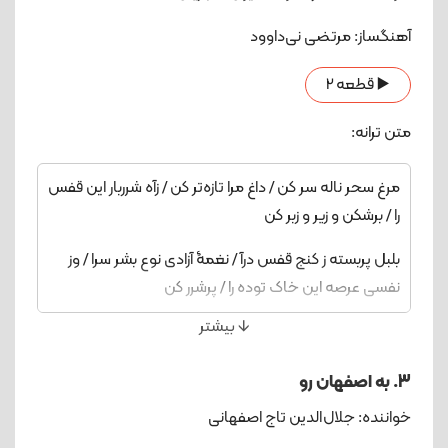
قفس چون دلم تنگ و تار است
آهنگساز: مرتضی نی‌داوود
شعله فکن در قفس ای آه آتشین / دست طبیعت گل عمر
مرا مچین / جانب‌ عاشق نگه‌ ای‌ تازه گل‌ از این
▶️ قطعه 2
بیشتر کن / مرغ بیدل‌، شرح هجران مختصر مختصر
متن ترانه:
مختصر کن!
مرغ سحر ناله سر کن / داغ مرا تازه‌تر کن / زآه شرربار این قفس
را / برشکن و زیر و زبر کن
بلبل پربسته ز کنج قفس درآ / نغمۀ آزادی نوع بشر سرا / وز
نفسی عرصه این خاک توده را / پرشرر کن
🡫 بیشتر
ظلم ظالم‌، جور صیاد / آشیانم داده بر باد / ای خدا! ای
فلک! ای طبیعت! / شام تاریک ما را سحر کن
3. به اصفهان رو
نوبهار است‌، گل به بار است / ابر چشمم ژاله‌بار است / این
خواننده: جلال‌الدین تاج اصفهانی
قفس چون دلم تنگ و تار است