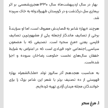
بهار در سال اردیبهشت‌ماه سال 1330 هجری‌شمسی بر اثر
بیماری سل درگذشت و در گورستان ظهیرالدوله به خاک سپرده
شد.
هرچند «بهار» شاعر به قصایدش معروف است، اما او سرایندۀ
برخی از تصانیف ماندگار ازجمله یکی از مشهورترین تصانیف
فارسی یعنی «مرغ سحر» است. تصنیفی که با مضمون
سیاسی_اجتماعی خود فریادی است که در اعتراض به شرایط
خفقان سال‌های نخست حکومت رضاخان سروده و اجرا
شده‌است.
به مناسبت هجدهم آذر سالروز تولد «ملک‌الشعراء بهار»
فهرستی از ده تصنیف برتر با شعر این شاعر بزرگ را برای
خوانندگان مجله میدان آزادی تهیه کرده‌ایم.
1. مرغ سحر