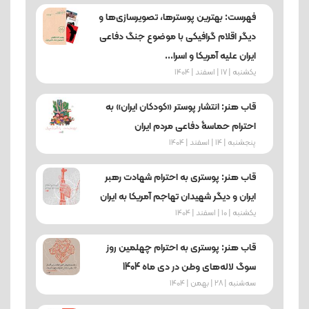
فهرست: بهترین پوسترها، تصویرسازی‌ها و
دیگر اقلام گرافیکی با موضوع جنگ دفاعی
ایران علیه آمریکا و اسرا...
یکشنبه | 17 | اسفند | 1404
قاب هنر: انتشار پوستر «کودکان ایران» به
احترام حماسۀ دفاعی مردم ایران
پنجشنبه | 14 | اسفند | 1404
قاب هنر: پوستری به احترام شهادت رهبر
ایران و دیگر شهیدان تهاجم آمریکا به ایران
یکشنبه | 10 | اسفند | 1404
قاب هنر: پوستری به احترام چهلمین روز
سوگ لاله‌های وطن در دی ماه 1404
ﺳﻪشنبه | 28 | بهمن | 1404