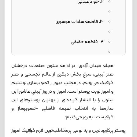
2. جواد عبدلی
3. فاطمه سادات موسوی
4. فاطمه حقیقی
5. پدرام فرخ‌نیا
مجله میدان آزادی: در ادامه ستون صفحات درخشان
هنر آیینی، سراغ بخش دیگری از عالم تجسمی و هنر
6. مجید کاشانی
گرافیک می‌رویم. در مطلب دیروز از تصویرسازی نوشتیم
و امروز نوبت پوستر است. امروز و در روز آیینیِ عاشورا این
ستون را با انتشار گزیده‌ای از بهترین پوسترهای این
7. مهرداد موسوی
سال‌ها به انتخاب نعیمه فاضلی -تصویرساز و
گرافیست- به روز می‌کنیم:
8. مهدی زالوند
پوستر پرکاربردترین و به نوعی پرمخاطب‌ترین فرم گرافیک امروز