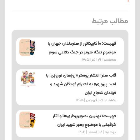
مطالب مرتبط
فهرست: 10 کاریکاتور از هنرمندان جهان با
موضوع تنگه هرمز در جنگ دفاعی سوم
ﺳﻪشنبه | 09 | تیر | 1405
قاب هنر: انتشار پوستر «روزهای نوروزی؛ با
امید پیروزی» به احترام کودکان شهید و
فرزندان شجاع ایران
یکشنبه | 09 | فروردین | 1405
فهرست: بهترین تصویرپردازی‌ها و آثار
گرافیکی با موضوع رهبر شهید ایران
دوشنبه | 18 | اسفند | 1404