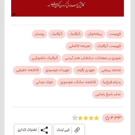
فهرست
پیشخوان
گرافیک
گرافیک
پوستر
فهرست گرافیک
نعیمه فاضلی
مروری بر صفحات درخشان هنر آیینی
گرافیک عاشورایی
محمد ربیعی
مهدی زالوند
مهرداد موسوی
فاطمه حقیقی
پدرام فرخ‌نیا
فاطمه سادات موسوی
جواد عبدلی
صابر شیخ‌ رضایی
4.33
کپی لینک
اشتراک گذاری