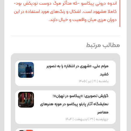
اندوه درونی پیکاسو -که متأثر مرگ دوست نزدیکش بود-
کاملا مشهود است. اشکال و رنگ‌های مورد استفاده در این
دوران مرزی میان واقعیت و خیال دارند.
مطالب مرتبط
مرام علی، «شهری در انتظار» را به تصویر
کشید
یکشنبه | 21 | تیر | 1405
گزارش تصویری: «پیکاسو در تهران»؛
نمایشگاه آثار پابلو پیکاسو در موزه هنرهای
معاصر
چهارشنبه | 31 | اردیبهشت | 1404