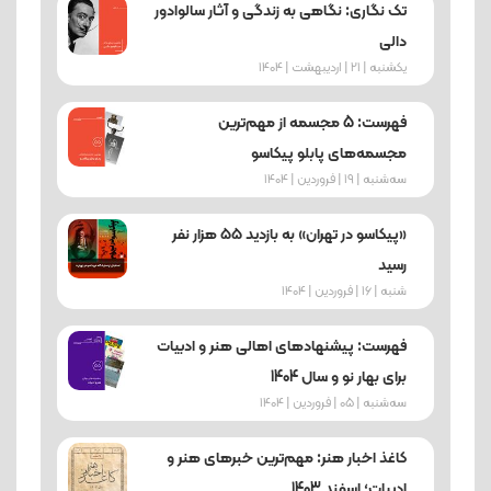
تک نگاری: نگاهی به زندگی و آثار سالوادور
دالی
یکشنبه | 21 | اردیبهشت | 1404
فهرست: 5 مجسمه از مهم‌ترین
مجسمه‌های پابلو پیکاسو
ﺳﻪشنبه | 19 | فروردین | 1404
«پیکاسو در تهران» به بازدید ۵۵ هزار نفر
رسید
شنبه | 16 | فروردین | 1404
فهرست: پیشنهادهای اهالی هنر و ادبیات
برای بهار نو و سال 1404
ﺳﻪشنبه | 05 | فروردین | 1404
کاغذ اخبار هنر: مهم‌ترین خبرهای هنر و
ادبیات؛ اسفند 1403