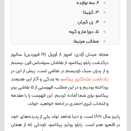
2. سه نوازنده
3. گرنیکا
4. زن گریان
5. دورا مار و گربه
مطالب مرتبط:
مجله میدان آزادی: امروز 8 آوریل (19 فروردین) سالروز
درگذشت پابلو پیکاسو، از نقاشان سرشناس قرن بیستم
و از پدران سبک کوبیسم در نقاشی است. پیش از این در
یادداشت تک‌نگاری پیکاسو
به زندگی و آثار این هنرمند
پرداخته بودیم و در این مطلب، فهرستی از 5 نقاشی برتر
پیکاسو برای شما آماده کردیم. این فهرست را با مقدمه
و انتخاب کبری احمدی در ادامه خواهید خواند:
پاییز سال ١٨٨١ است. و دنیا شاهد تولد یکی از پدیده‌های خود
در قلمرو هنر است. پابلو روئیز پیکاسو، کودکی که از همان