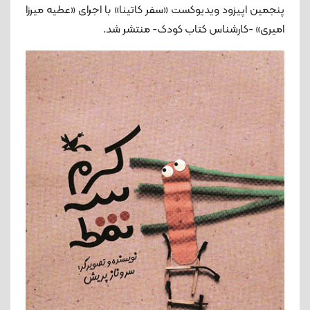
پنجمین اپیزود ویدیوکست «سفر کاتینا» با اجرای «عطیه میرزا
امیری» -کارشناس کتاب کودک- منتشر شد.