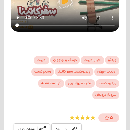
ویدئو
اخبار ادبیات
کودک و نوجوان
ادبیات
ادبیات جهان
ویدیوکست سفر کاتینا
ویدیوکست
ویدیو کست
عطیه میرزاامیری
کرم سه نقطه
سروناز درویش
5
کپی لینک
اشتراک گذاری