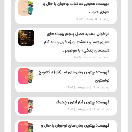
فهرست: معرفی ده کتاب نوجوان با حال و
هوای جنوب
یکشنبه | 11 | مرداد | 1405
فراخوان: تمدید فصل پنجم رویدادهای
هنری «نقد و تماشا»؛ ویژه اکران و نقد آثار
«سینمای زندگی» با موضوع ...
یکشنبه | 03 | خرداد | 1405
فهرست: بهترین رمان‌های لف (لئو) نیکلایویچ
تولستوی
پنجشنبه | 31 | اردیبهشت | 1405
فهرست: بهترین آثار آنتون چخوف
پنجشنبه | 31 | اردیبهشت | 1405
فهرست: بهترین رمان‌های نوجوان با حال و