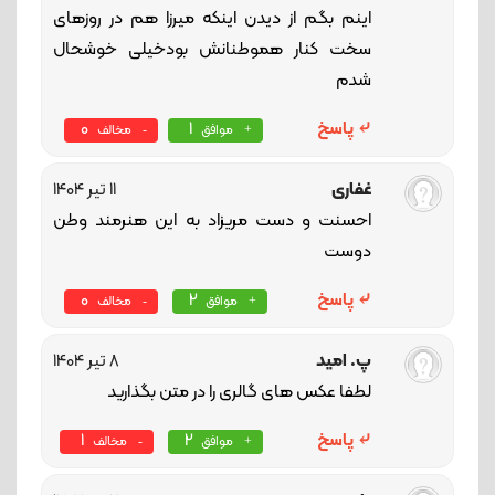
اینم بگم از دیدن اینکه میرزا هم در روزهای
سخت کنار هموطنانش بودخیلی خوشحال
شدم
پاسخ
1
0
موافق
مخالف
غفاری
11 تیر 1404
احسنت و دست مریزاد به این هنرمند وطن
دوست
پاسخ
2
0
موافق
مخالف
پ. امید
8 تیر 1404
لطفا عکس های گالری را در متن بگذارید
پاسخ
2
1
موافق
مخالف