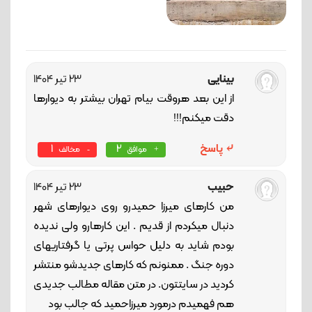
بینایی
23 تیر 1404
از این بعد هروقت بیام تهران بیشتر به دیوارها
دقت میکنم!!!
پاسخ
2
1
موافق
مخالف
حبیب
23 تیر 1404
من کارهای میرزا حمیدرو روی دیوارهای شهر
دنبال میکردم از قدیم . این کارهارو ولی ندیده
بودم شاید به دلیل حواس پرتی یا گرفتاریهای
دوره جنگ . ممنونم که کارهای جدیدشو منتشر
کردید در سایتتون. در متن مقاله مطالب جدیدی
هم فهمیدم درمورد میرزاحمید که جالب بود