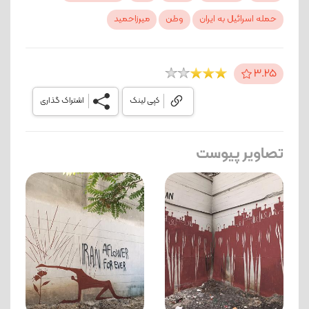
حمله اسرائیل به ایران
وطن
میرزاحمید
3.25
کپی لینک
اشتراک گذاری
تصاویر پیوست