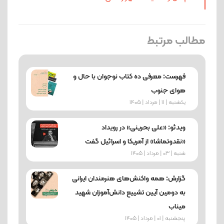
مطالب مرتبط
فهرست: معرفی ده کتاب نوجوان با حال و
هوای جنوب
یکشنبه | 11 | مرداد | 1405
ویدئو: «علی بحرینی» در رویداد
«نقدوتماشا» از آمریکا و اسرائیل گفت
شنبه | 03 | مرداد | 1405
گزارش: همه واکنش‌های هنرمندان ایرانی
به دومین آیین تشییع دانش‌آموزان شهید
میناب
پنجشنبه | 01 | مرداد | 1405