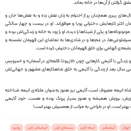
 گرفتن از آن‌ها در خانه بماند.
ال‌های پیری همچنان پر از احترام به زنان نقش زده و به نقش‌ها جان و
 اکثر کارهایش دخترانی پویا و موفق‌اند. او در بیست و چهار سالگی
 مونونوکه‌ها و یکی از شیتاها را دیده، او را زود به خانه و زندگی‌اش برده و
در سرشلوغی‌ها، در غم‌ها و در شادی‌ها به تماشای این قهرمان نشسته و
سرچشمه‌ی الهامی برای خلق قهرمانان دخترش کرده است.
 و زندگی با آکیمی کارهایی چون «لاپیوتا، قلعه‌ای در آسمان» و «سرویس
 سی سال بعد از زندگی با آکیمی به خلق شاهکارهای مشهور و جهانی‌اش
اه انیمه معروف است، آکیمی نیز هنوز به‌عنوان ملکه‌ی انیمه شناخته
رش، بروزش همیشه و هنوز بسیار پررنگ بوده و هست. خود آکیمی
و بهتر است، او در طراحی به مراتب از همسرش بهتر است!
جهان
انیمیشن
انیمه ژاپن
سینمای ژاپن
انیمیشن ژاپن
پونیو