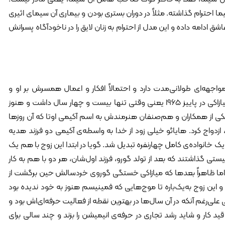
ما احترام گذاشته. مثلاً در دوران بستری بودن و بیماری آن سیمای اثیری
شق ادامه‌ داده و این مدل از احترام به زنان لایق را در ناخودآگاه پسرانش
هه‌ای طولانی‌مدت دارد و احتمالاً افکار و اعمال همسرش بر او و
نگاهش به جهان نیز تأثیرگذار است. میازاکی در پاییز 1965 یعنی وقتی تنها بیست و چهار سال داشت و هنوز
ا یکی از همکاران و هم‌صنفان هنرمندش به اسم آکیمی اوتا که آن روزها
دواج کرد. هایائو خیلی زود از خدا به واسطه‌ی آکیمی دو فرزند هدیه
یک خانواده‌ی کامل چهارنفره تبدیل شد. گویا در ابتدا این زوج با هم یک
تی گذاشتند که بعد از تولد گورو، فرزند اول‌شان، هر دو با هم به کار
 اما ظاهراً بعدها که میازاکی خستگی گوروی خردسالش حین برگشت از
 زوج به‌یک‌باره تا موج‌هایی که فمینیسم هنوز به خود ندیده بود
لی‌رغم آنکه در آن سال‌ها در بهترین نقطه از فعالیت حرفه‌ای‌اش بود و
 کار و شاید رشد تجاری در حرفه‌ی انیمیشن را بزند و چند سالی برای