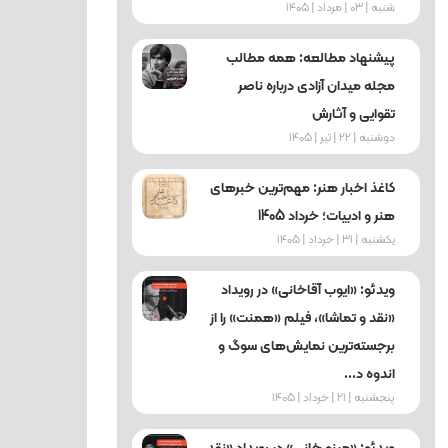
شنبه | 03 | مرداد | 1405
پیشنهاد مطالعه: همه مطالب
مجله میدان آزادی درباره ناصر
تقوایی و آثارش
دوشنبه | 22 | تیر | 1405
کاغذ اخبار هنر: مهم‌ترین خبرهای
هنر و ادبیات؛ خرداد 1405
یکشنبه | 31 | خرداد | 1405
ویدئو: «ایوب آقاخانی» در رویداد
«نقد و تماشا»، فیلم «همنت» را از
برجسته‌ترین نمایش‌های سوگ و
اندوه د...
پنجشنبه | 21 | خرداد | 1405