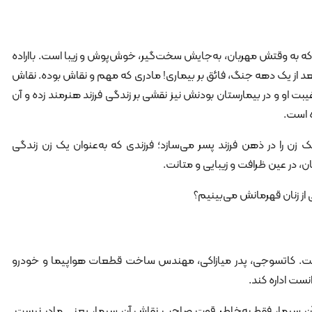
ه به وقتش مهربان، به‌جایش سخت‌گیر، خوش‌پوش و زیبا است. بااراده
بعد از یک دهه جنگ، فائق بر بیماری! مادری که مهم و نقاش بوده. نقاش
بت او و در بیمارستان بودنش نیز نقشی بر زندگی فرزند هنرمند زده و آن
ه است.
زن را در ذهن فرزند پسر می‌سازد؛ فرزندی که به‌عنوان یک زن زندگی
، در عین ظرافت و زیبایی و متانت.
 از زنان قهرمانش می‌بینیم؟
نیست. کاتسوجی، پدر میازاکی، مهندس ساخت قطعات هواپیما و خودرو
نست اداره کند.
ه آن سیما، فقط به‌خاطر قوت صاحب نقاش آن سیما، یعنی مادر نیست.