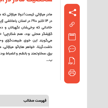
مادر میازاکی کیست؟دولا میازاکی که در 
در 14 اکتبر 1910 در استان یا
خاندانی که برخی‌شان نگهبانان و ده
گزارشگر محلی بود، هم شکارچی! خ
می‌گویند این خوی طبیعت‌گرای و
داشت.آریتا، خواهر هایائو میازاکی، می
برق، سخاوتمند و بانظم و انضباط بود
ب...
فهرست مطالب