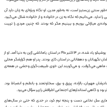
‌طور سنتی زن‌ستیز است، نه به‌طور مدرن. او نگاه ویژه‌ای به زنان دارد آن
ندارد. می‌دانیم که نگاه به زن در خانواده و از خانواده شکل می‌گیرد.
نواده‌ی میازاکی برویم و ببینیم مگر که بودند که چنین مردی را تربیت
دولا میازاکی که در منابع ژاپنی از او با نام یوشیکو یاد شده، در 14 اکتبر 1910 در استان یاماناشی ژاپن به دنیا آمد. او از
شان نگهبانان و دهقانانی در استان کای بودند. پدر او هم گزارشگر محلی
 ماهی می‌گرفت. و می‌گویند این خوی طبیعت‌گرای وحشی در همه‌ی
ادرشان مهربان، بااراده، پرزرق و برق، سخاوتمند و بانظم و انضباط بود.
بود و گاهی استاندارهای اجتماعی اطرافش را زیر سؤال می‌برد.
بیماری سل نخاعی دست و پنجه نرم کرد، در حدی که حتی در سال‌های