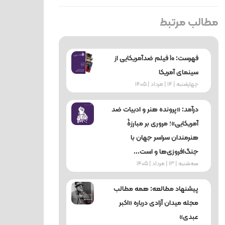
مطالب مرتبط
فهرست: 10 فیلم ضدآمریکایی از
سینمای آمریکا
چهارشنبه | 14 | مرداد | 1405
درآمد: «پرونده هنر و ادبیات ضد
آمریکایی»؛ مروری بر مبارزۀ
هنرمندان سراسر جهان با
جنگ‌افروزی‌ها و است...
ﺳﻪشنبه | 13 | مرداد | 1405
پیشنهاد مطالعه: همه مطالب
مجله میدان آزادی درباره «اکبر
عبدی»