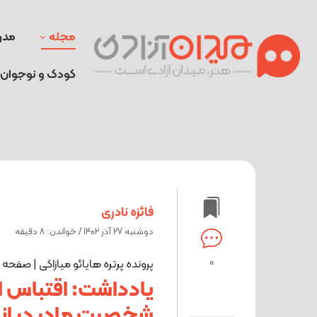
مجله
مدر
کودک و نوجوان
فائزه نادری
دوشنبه 27 آذر 1402 / خواندن: 8 دقیقه
0
پرونده پرتره هایائو میازاکی | صف
یادداشت: اقتباس از
شخصیت مادر در ان