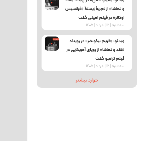
ویدئو: «مینو خانی» در رویداد «نقد
و تماشا» از تجربۀ زیستۀ «فرانسیس
اوکانر» در فیلم امیلی گفت
ﺳﻪشنبه | 12 | خرداد | 1405
ویدئو: «کریم نیکونظر» در رویداد
«نقد و تماشا» از رویای آمریکایی در
فیلم ترامبو گفت
ﺳﻪشنبه | 12 | خرداد | 1405
موارد بیشتر