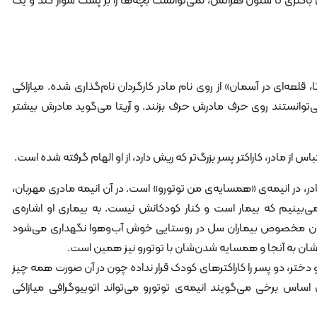
اکتری تا ستون فقراتش، نمی‌توانست بچه‌ها را بر پشت سوار کند و یک
تا، قلعه‌ای در آسمان» از روی نام مادر کارگردان نام‌گذاری شده. میازاکی
‌توانستند روی حرف مادرش حرف بزنند. و آریتا می‌گوید مادرش بیشتر
اس از مادر، کاراکتر پسر بزرگ‌تر که ریش دارد، از او الهام گرفته شده است.
 مادر، در انیمه‌ی «همسایه‌ی من توتورو» است. در آن انیمه مادری مهربان،
اپنی می‌بینیم که بیمار است و کنار کودکانش نیست. به بیماری‌ او اشاره‌ی
ستان مخصوص بیماران‌ سل در روستایی خوش آب‌وهوا نگهداری می‌شود
رشان به آنجا و همسایه شدن‌شان با توتورو نیز همین است.
دختر، دو پسر را کاراکترهای کودک قرار نداده چون در آن صورت همه چیز
اساس برخی می‌گویند انیمه‌ی توتورو می‌تواند اتوبیوگرافی میازاکی