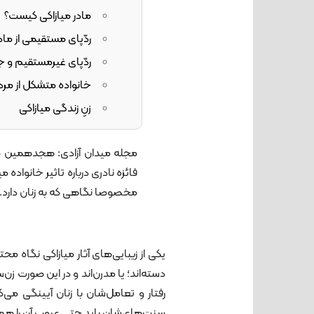
مادر میازاکی کیست؟
ردّپای مستقیمی از مادر
ردّپای غیرمستقیم و ج
خانواده متشکل از مر
زنِ زندگی میازاکی
مجله میدان آزادی: هجدهمین
فائزه نادری درباره تاثیر خانواده
مخصوصا نگاهی که به زنان دارد. ای
یکی از زیبایی‌های آثار میازاکی نگاه مح
دسته‌اند؛ یا مدرن‌اند و در این صورت زن‌ست
رفتار و تعامل‌شان با زنان آیینگی می‌ک
سنت‌های‌شان باید حتی عیوب آن را هم نگه