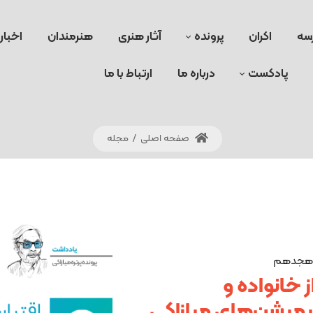
سه
اکران
پرونده
آثار هنری
هنرمندان
اخبار
پادکست
درباره ما
ارتباط با ما
صفحه اصلی
/
مجله
حه هجدهم
 خانواده و
یمیشن‌های میازاکی