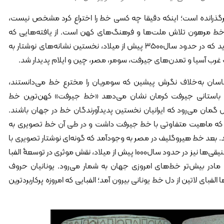
سرگذرانده است؛ اینکه دقیقا چه کسی خط را اختراع کرد مشخص نیست،
خط مرهون تلاش ملت‌ها و فرهنگ‌های کهن است. از یافته‌هایی که
هم‌اکنون دردسترس است چنین برمی‌آید که در حدود سال۳۵۰۰ پیش از میلاد، نخستین نشانه‌های نوشتار به
 آسیا و تمدن‌های جیرفت، سومر، مصر، چین و ایلام پدیدار شد.
سان به‌خلاف نگرش پیشین که سومریان را مخترع خط می‌دانستند،
باستانی جیرفت کرمان نشان می‌دهد «خط جیرفت» کهن‌ترین خط
مان می‌رود که ایرانیان نخستین پدیدآورندگان خط در جهان باشند.
 ماهیت متفاوتی با خط جیرفت داشت و در طی آن خط تصویری به
. بعد خط هیروگلیف در مصر به وجودآمد که گونه‌ای نوشتار تصویری با
ارزش‌های صوتی و معنایی خاص بود. فنیقی‌ها نیز در حدود سال۱۰۰۰ پیش از میلاد، نقش موثری در توسعۀ الفبا
 که مادر بیش‌تر خط‌های امروزی جهان به شمار می‌رود. یونانیان حروف
لفبای لاتین از دل خط یونانی بیرون آمد؛ الفبایی که امروزه پرکاربردترین