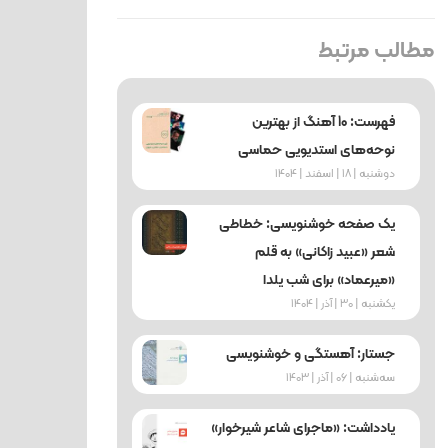
مطالب مرتبط
فهرست: 10 آهنگ از بهترین
نوحه‌های استدیویی حماسی
دوشنبه | 18 | اسفند | 1404
یک صفحه خوشنویسی: خطاطی
شعر «عبید زاکانی» به قلم
«میرعماد» برای شب یلدا
یکشنبه | 30 | آذر | 1404
جستار: آهستگی و خوشنویسی
ﺳﻪشنبه | 06 | آذر | 1403
یادداشت: «ماجرای شاعر شیرخوار»