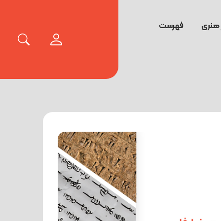
 هنری
فهرست