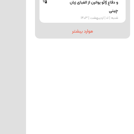
و دفاع ژائو یوانرن از الفبای زبان
چینی
شنبه | 01 | اردیبهشت | 1403
موارد بیشتر