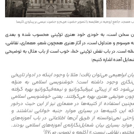
اب مسجد جامع ارومیه در مقایسه با تصویر حضرت مریم و حضرت عیسی بر پیکره‌ی کلیسا
بیان سخن است، به خودی خود هنری تزئینی محسوب شده و بعدی
 آنچه مرسوم و متداول است، در آثار هنری همچون شعر، معماری، نقاشی،
ملاحظه است. در باب نقش تزئینی خط، خوب است از باب مثال به توضیحی
مایل آمده اشاره کنیم:
ان ابراهیمی می‌توان یافت؛ مثلا با وجود اینکه در ادوار تاریخی
‌نگاری وجود داشته است؛ خوشنویسی اسلامی به منزله
د که از زیبائی غیرفیگوراتیو و نیمه‌فیگوراتیو بهره گرفته
ون موتیفی هنری بهره می‌گرفتند. یعنی خوشنویسی اسلامی
ین استفاده از کتیبه‌ها در معماری نیز از این حیث درخور
 این کتیبه‌ها در بسیاری موارد جنبه خوانایی نداشتند و
حتی نمی‌توانسته از طریق آن‌ها اطلاعاتی در باب آموزه‌های
ارد بسیاری بیان شمایل‌نگارانه‌ی آموزه‌های اسلامی بودند.
1
 مختص نقاشی نیست.» (کلمه و تصویر، ص17)