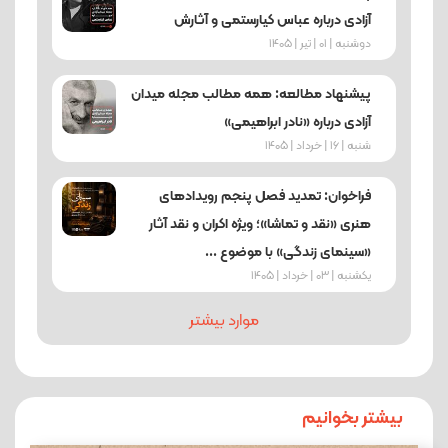
آزادی درباره عباس کیارستمی و آثارش
دوشنبه | 01 | تیر | 1405
پیشنهاد مطالعه: همه مطالب مجله میدان
آزادی درباره «نادر ابراهیمی»
شنبه | 16 | خرداد | 1405
فراخوان: تمدید فصل پنجم رویدادهای
هنری «نقد و تماشا»؛ ویژه اکران و نقد آثار
«سینمای زندگی» با موضوع ...
یکشنبه | 03 | خرداد | 1405
موارد بیشتر
بیشتر بخوانیم