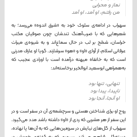
نماز و محرابی
من رفتم، او آمد، او آمد
سهراب در ادامه‌ی سلوک خود به «شرق اندوه» می‌رسد؛ به
شعرهایی که با ضرب‌آهنگ تندشان چون صوفیان مکتب
خراسان، شطح بر لب در حال سماع‌اند و به شیوه‌ی میراث
عرفانی اسلام، از آوای «او» و «هو» سرشارند. گویا او عارف مدرنی
است که به خانقاه میهنه درآمده است با اورادی عجیب که
به‌همراهی ابوسعید ابوالخیر برخاسته‌اند:
تنهایی، تنها بود
نا‌پیدا، پیدا بود
او آنجا، آنجا بود
روح او برای شناختن هستی و سرچشمه‌ی آن در سفر است و در
این سفر از هر مشربی که ردی از «او» داشته باشد مدد می‌گیرد.
سهراب از گل‌های نیایش در سرزمین‌هایی که به آن‌ها پا نهاده،