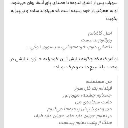
سهراب پس از «شرق اندوه» با «صدای پای آب»، روان می‌شود.
او به معرفتی از خود رسیده است که می‌تواند ساده و بی‌پیرایه
بگوید:
اهل كاشانم
روزگارم بد نيست
تكه‌ناني دارم، خرده‌هوشي، سر سوزن ذوقي...
او آموخته که چگونه نیایش آیین خود را به جا آورد. نیایشی در
وحدت با تسبیحِ دشت و درخت و باد:
من مسلمانم
قبله‌ام يك گل سرخ
جانمازم چشمه، مهرم نور
دشت سجاده‌ی من
من وضو با تپش پنجره‌ها مي‌گيرم
در نمازم جريان دارد ماه، جريان دارد طيف
سنگ از پشت نمازم پيداست