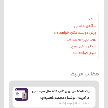
امشب
ساقه‌ی معنی را
وزش دوست تکان خواهد داد
بهت پرپر خواهد شد...
داخل واژه‌ی صبح
صبح خواهد شد.
مطالب مرتبط
یادداشت: مروری بر کتاب «ده سال هوملسی
در آمریکا»، نوشتۀ «محمود گلابدره‌ای»
چهارشنبه | 14 | مرداد | 1405