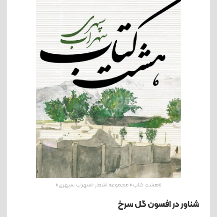
«هشت کتاب» مجموعه اشعار «سهراب سپهری»
شناور در افسون گل سرخ