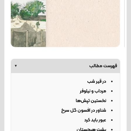
فهرست مطالب
▼
در قیر شب
مرداب و نیلوفر
نخستین تپش‌ها
شناور در افسون گل سرخ
عبور باید کرد
پشت هیچستان