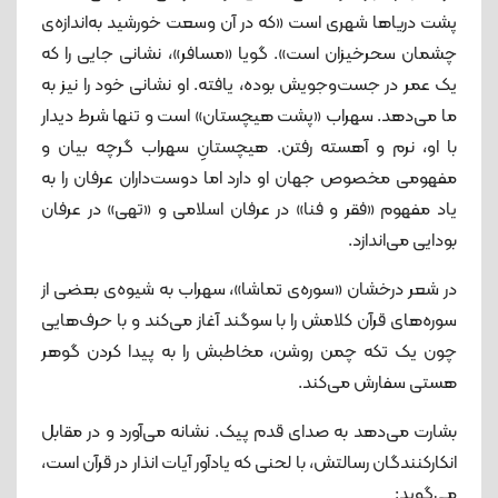
پشت دریاها شهری است «که در آن وسعت خورشید به‌اندازه‌ی
چشمان سحرخیزان است». گویا «مسافر»، نشانی جایی را که
یک عمر در جست‌وجویش بوده، یافته. او نشانی خود را نیز به
ما می‌دهد. سهراب «پشت هیچستان» است و تنها شرط دیدار
با او، نرم و آهسته رفتن. هیچستانِ سهراب گرچه بیان و
مفهومی مخصوص جهان او دارد اما دوست‌داران عرفان را به
یاد مفهوم «فقر و فنا» در عرفان اسلامی و «تهی» در عرفان
بودایی می‌اندازد.
در شعر درخشان «سوره‌ی تماشا»، سهراب به شیوه‌ی بعضی از
سوره‌های قرآن کلامش را با سوگند آغاز می‌کند و با حرف‌هایی
چون یک تکه چمن روشن، مخاطبش را به پیدا کردن گوهر
هستی سفارش می‌کند.
بشارت می‌دهد به صدای قدم پیک. نشانه می‌آورد و در مقابل
انکارکنندگان رسالتش، با لحنی که یادآور آیات انذار در قرآن است،
می‌گوید: