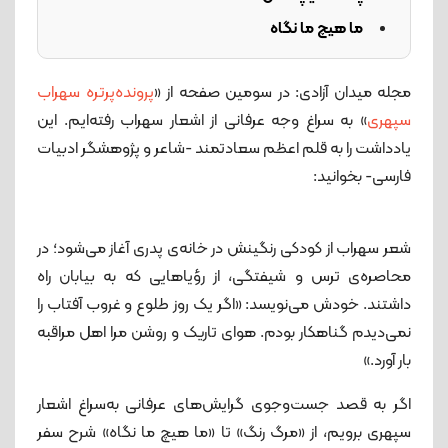
ما هیچ ما نگاه
مجله میدان آزادی: در سومین صفحه از «
پرونده‌پرتره سهراب
سپهری
» به سراغ وجه عرفانی از اشعار سهراب رفته‌ایم. این
یادداشت را به قلم اعظم سعادتمند -شاعر و پژوهشگر ادبیات
فارسی- بخوانید:
شعر سهراب از کودکی رنگینش در خانه‌ی پدری آغاز می‌شود؛ در
محاصره‌ی ترس و شیفتگی، از رؤیاهایی که به بیابان راه
داشتند. خودش می‌نویسد: «اگر یک روز طلوع و غروب آفتاب را
نمی‌دیدم گناهکار بودم. هوای تاریک و روشن مرا اهل مراقبه
بار آورد.»
اگر به قصد جست‌وجوی گرایش‌های عرفانی به‌سراغ اشعار
سپهری برویم، از «مرگ رنگ» تا «ما هیچ ما نگاه» شرح سفر