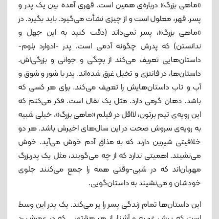
«ماهی بزرگ» درباره‌ی همین است. قهری آمده بین یک پدر و
پسر. قهر، معلول است و از چیزی نشأت می‌گیرد. باید بگیرد. در
«ماهی بزرگ»، پسر نمی‌داند (دقت کنید به این جهل و
ندانستن) که پدرش چگونه آدمی ا‌ست. پدر -ادوارد بلوم-
داستان‌هایی تعریف می‌کند از بچگی و جوانی و بزرگی‌‌اش.
داستان‌ها، در فانتزی و تخیل غرق شده‌اند. پدر با شور و شوق و
آب و تاب داستان‌هایش را تعریف می‌کند. برای هر کسی که
باشد. دهان گرمی دارد. مثل یک نقال است. فکر می‌کنم که
این رویه‌ی تیم برتون، لااقل در فیلم «ماهی بزرگ»، خیلی شبیه
به رویه‌ی سروش صحت در این سال‌های اخیرش باشد. هر دو
خلاقیتی شیرین دارند که به مذاق آدم خوش می‌آید. خوش
می‌نشیند. اهمیتی ندارد که از چه می‌گویند، مثل یک پدربزرگ
مهربان‌اند که در شبی-وقتی همه را جمع می‌کنند جلوی
خودشان و می‌نشیند به داستان‌گویی.
این داستان‌ها تمام زندگی پسر را پر می‌کند. یک پدر این وسط
است که پیش غریبه و آشنا، از هر هزارتویی که در عمرش رد