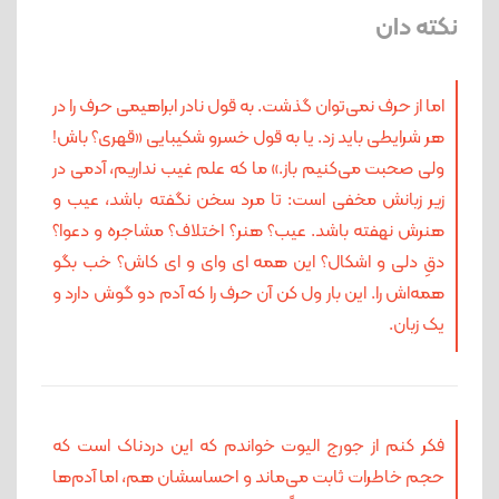
نکته دان
اما از حرف نمی‌توان گذشت. به قول نادر ابراهیمی حرف را در
هر شرایطی باید زد. یا به قول خسرو شکیبایی «قهری؟ باش!
ولی صحبت می‌کنیم باز.» ما که علم غیب نداریم، آدمی در
زیر زبانش مخفی ا‌ست: تا مرد سخن نگفته باشد، عیب و
هنرش نهفته باشد. عیب؟ هنر؟ اختلاف؟ مشاجره و دعوا؟
دقِ دلی و اشکال؟ این ‌همه ای ‌وای و ای ‌کاش؟ خب بگو
همه‌اش را. این ‌بار ول کن آن حرف را که آدم دو گوش دارد و
یک زبان.
فکر کنم از جورج الیوت خواندم که این دردناک است که
حجم خاطرات ثابت می‌ماند و احساسشان هم، اما آدم‌ها