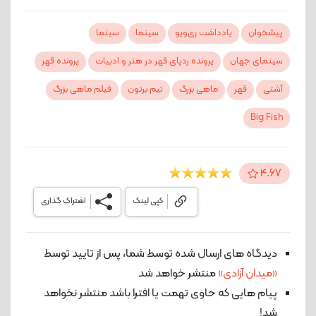
پیشخوان
یادداشت ری‌ویو
سینما
سینما
سینمای جهان
پرونده ردپای قهر در هنر و ادبیات
پرونده قهر
آشتی
قهر
ماهی بزرگ
تیم برتون
فیلم ماهی بزرگ
Big Fish
4.67
کپی لینک
اشتراک گذاری
دیدگاه های ارسال شده توسط شما، پس از تایید توسط
«میدان آزادی»
منتشر خواهد شد
پیام هایی که حاوی تهمت یا افترا باشد منتشر نخواهد
شد!