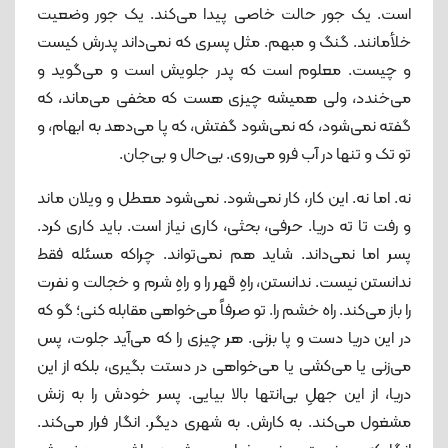
است. یک‌ جور حالت خاصی پیدا می‌کند. یک ‌جور وضعیت
خلأمانند. گنگ و مبهم. مثل پسری که نمی‌داند پدرش کیست
و چیست. معلوم است که پدر جلویش است و می‌گوید و
می‌خندد، ولی همیشه چیزی هست که مخفی می‌ماند، که
گفته نمی‌شود، که نمی‌شود گفتش، که پا می‌دهد به ابهام، و
تو تک و تنها در آب فرو می‌روی. بی‌حال و بی‌جان.
نه. اما نه. این کار، کار نمی‌شود. نمی‌شود معطل و ویلان ماند
و رفت تا ته دریا. حرفی، بحثی، کاری نیاز است. باید کاری کرد.
پسر اما نمی‌داند. شاید هم نمی‌تواند. چراکه مسئله فقط
ندانستن نیست. ندانستن، راهِ قهر را و راهِ شرم و خجالت و نفرت
را باز می‌کند. راه خشم را. تو صرفاً می‌خواهی مقابله کنی؛ گو که
در این دریا دست‌ و پا بزنی. هر چیزی را که می‌آید جلوت، پس
می‌زنی یا می‌کشی یا می‌خواهی در دستت بگیری، بلکه از این
دریا، از این جهلِ بی‌انتها بالا بیایی. پسر خودش را به زنش
مشغول می‌کند. به کارش. به شهری دیگر. انگار فرار می‌کند.