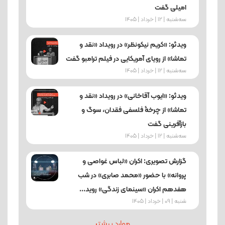
امیلی گفت
ﺳﻪشنبه | 12 | خرداد | 1405
ویدئو: «کریم نیکونظر» در رویداد «نقد و
تماشا» از رویای آمریکایی در فیلم ترامبو گفت
ﺳﻪشنبه | 12 | خرداد | 1405
ویدئو: «ایوب آقاخانی» در رویداد «نقد و
تماشا» از چرخۀ فلسفی فقدان، سوگ و
بازآفرینی گفت
ﺳﻪشنبه | 12 | خرداد | 1405
گزارش تصویری: اکران «لباس غواصی و
پروانه» با حضور «محمد صابری» در شب
هفدهم اکران «سینمای زندگی» روید...
شنبه | 09 | خرداد | 1405
موارد بیشتر