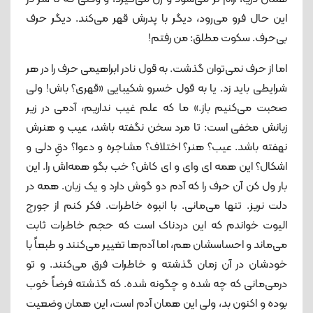
این حال فرو می‌رود، دیگر با پدرش قهر می‌کند. دیگر حرف
بی‌حرف. سکوت مطلق: من رفتم!
اما از حرف نمی‌توان گذشت. به قول نادر ابراهیمی حرف را در هر
شرایطی باید زد. یا به قول خسرو شکیبایی «قهری؟ باش! ولی
صحبت می‌کنیم باز.» ما که علم غیب نداریم، آدمی در زیر
زبانش مخفی ا‌ست: تا مرد سخن نگفته باشد، عیب و هنرش
نهفته باشد. عیب؟ هنر؟ اختلاف؟ مشاجره و دعوا؟ دقِ دلی و
اشکال؟ این ‌همه ای ‌وای و ای ‌کاش؟ خب بگو همه‌اش را. این
‌بار ول کن آن حرف را که آدم دو گوش دارد و یک زبان. همه در
دلت نریز. تنها می‌مانی. با انبوه خاطرات. فکر کنم از جورج
الیوت خواندم که این دردناک است که حجم خاطرات ثابت
می‌ماند و احساسشان هم، اما آدم‌ها تغییر می‌کنند و طبعاً با
خودشان در آن زمان گذشته و خاطرات فرق می‌کنند. و تو
درمی‌مانی که چه شده و چگونه شده. که گذشته فرضاً خوب
بوده و اکنون بد، ولی این همان آدم است، این همان وضعیت