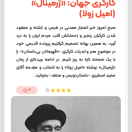
کارگری جهان: «ژرمینال»
(امیل زولا)
صبح امروز خبر انفجار معدنی در طبس و کشته و مفقود
شدن کارگران رنجبر و زحمتکش قلب مردم ایران را به درد
آورد. به همین بهانه تصمیم گرفتیم پرونده قدیمی خود
در موضوع هنر و ابدیات کارگری -«قهرمانان بی‌داستان»- را
با یک صفحه تازه به روز کنیم. در ادامه بریده‌ای از رمان
«ژرمینال» نوشته «امیل زولا» را به انتخاب و مقدمه آقای
مجید اسطیری -داستان‌نویس و منتقد- بخوانید.
4