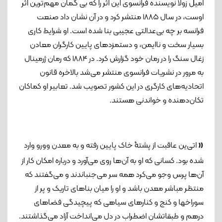
امیل زولا نویسنده فرانسوی این اثر را که بی گمان مهم‌ترین اثر
اوست، در سال 1885 منتشر کرد و در آن نشان داد صنعت
فرانسه بر چه بی‌عدالتی عجیبی بنا شده است. او شرایط کاری
بسیار سخت و ناایمن، و دستمزدهای پایین کارگران معادن
زغال سنگ را در رمان خود گزارش کرد. در 1884 که رمان ژرمینال
به مرور در نشریات فرانسوی منتشر می‌شد بالاخره قانون
اتحادیه‌های کارگری در این کشور تصویب شد. تعابیر او کماکان
تکان‌دهنده و خواندنی هستند.
«
اتی‌ین عاقبت از پشتۀ خاک پایین رفته و به معدن وورو وارد
شده بود. کسانی که او به آن‌ها روی می‌آورد و درباره امکان کار از
آن‌ها پرس وجو می‌کرد همه سر می‌جنباندند و می‌گفتند که
منتظر مباشر معدن باشد و او را میان بناهای تاریک و پر از
سوراخها و کنج و کنارهای سیاهی که پیچیدگی فضاهای
درهم و طبقاتشان اضطراب در دل می‌انداخت آزاد می‌گذاشتند.