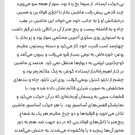
بی‌حرکت ایستاد. از سرما یخ زده بود. سوز از همه سو می‌وزید
چند قدمی پیش رفت ماشین بخار با اجزای فولادین و مسین
درخشانش او را به جانب خود می‌خواند این ماشین در عقب
چاه و به فاصله بیست و پنج متر از آن در اتاقی بلندتر قرار داشت
و به استواری روی سکوی آجرین محکمی سوار بود و پر بخار، با
چهارصد اسب قدرت خود کار می‌کرد و دسته پیستون عظیم
روغن خورده‌اش به نرمی بسیار فرو می‌رفت و بیرون می‌آمد و
کوچکترین لرزشی به دیوارها منتقل نمی کرد. متصدی ماشین
در کنار اهرم راه‌انداز ایستاده گوش به زنگ علائم رمز بود و
چشم از تابلو کنترل بر‌نمی‌گرفت. روی این تابلو، چاه و بندهای
مختلفش به صورت شیاری قائم نشان داده شده بود، با
قطعات سربی به ریسمان آویخته‌ای که در آن حرکت می‌کرد و
نمایشگر قفس‌های آسانسور بود. با هر حرکت آسانسور ماشین
تکان می‌خورد و قرقره‌ها و دو چرخ عظیم هر یک به شعاع
پنج‌متر با کابل‌های فولادینی که در دو جهت ضد هم به دور
محور آن‌ها پیچیده یا واگشوده می‌شدند به جنبش می‌آمدند