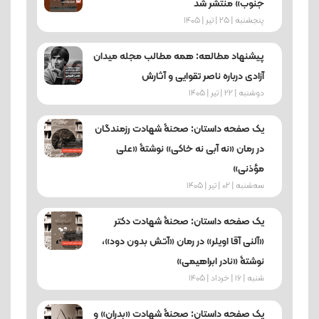
جنوب» منتشر شد
پنجشنبه | 25 | تیر | 1405
پیشنهاد مطالعه: همه مطالب مجله میدان
آزادی درباره ناصر تقوایی و آثارش
دوشنبه | 22 | تیر | 1405
یک صفحه داستان: صحنۀ شهادت رزمندگان
در رمان «نه آبی نه خاکی» نوشتۀ «علی
مؤذنی»
ﺳﻪشنبه | 02 | تیر | 1405
یک صفحه داستان: صحنۀ شهادت دکتر
«آلنی آقا اویلر» در رمان «آتش بدون دود»،
نوشتۀ «نادر ابراهیمی»
شنبه | 16 | خرداد | 1405
یک صفحه داستان: صحنۀ شهادت «بدران» و