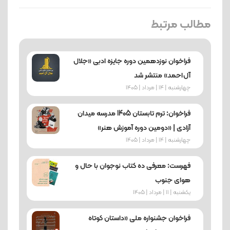
مطالب مرتبط
فراخوان نوزدهمین دوره جایزه ادبی «جلال
آل‌احمد» منتشر شد
چهارشنبه | 14 | مرداد | 1405
فراخوان: ترم تابستان 1405 مدرسه میدان
آزادی | «دومین دوره آموزش هنر»
چهارشنبه | 14 | مرداد | 1405
فهرست: معرفی ده کتاب نوجوان با حال و
هوای جنوب
یکشنبه | 11 | مرداد | 1405
فراخوان جشنواره ملی «داستان کوتاه