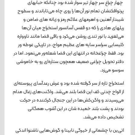
چهار چراغ سر چهار تیر سوار شده بود چنانکه حبابهای
پرتوافکتشان تمام نور آن‌ها را روی چاه می‌تاباندند و سطوح
شیبدار آهنین و اهرمهای علائم رمز و زبانه های ضامن و
ریلهای هادی را که دو قفس آسانسور استخراج میان آن‌ها
می‌لغزید با نور تندی روشن می‌کرد و باقی فضا مانند ناوواره
کلیسایی سراسر سایه های عظیم مواج، در تاریکی غوطه ور
بود. فقط چراغخانه در انتهای این فضا شعله‌ور می‌نمود. اما در
دفتر تحویل چراغی ضعیف همچون ستاره‌ای رو به خاموشی
سوسو می‌زد.
استخراج تازه از سر گرفته شده بود و غرش رعدآسای پیوسته‌ای
از الواح چدنی کف این فضا بلند می‌شد. واگنت‌های زغال مدام
می‌رسیدند و واگن‌کش‌ها در این جنجال کرکننده در حرکت
بودند و پشت بلند خمیده شان در این آشوب همگانی
تشخیص داده می‌شد.
اتی‌ین با چشمانی از خیرگی نابینا و گوش‌هایی ناشنوا اندکی