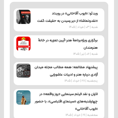
ویدئو: «ایوب آقاخانی» در رویداد
«نقدوتماشا» از دیر رسیدن به حقیقت گفت
شنبه | 03 | مرداد | 1405
برگزاری ویژه‌برنامۀ هنر-آیین تعزیه در خانۀ
هنرمندان
شنبه | 06 | تیر | 1405
پیشنهاد مطالعه: همه مطالب مجله میدان
آزادی درباره هنر و ادبیات عاشورایی
پنجشنبه | 28 | خرداد | 1405
اکران و نقد فیلم سینمایی «روز واقعه» در
چهارشنبه‌های «سینمای اقتباسی»، با حضور
«ایوب آقاخانی»
ﺳﻪشنبه | 19 | خرداد | 1405