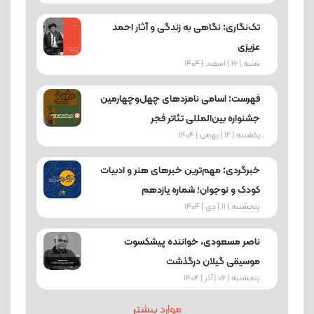
تک‌نگاری: نگاهی به زندگی و آثار احمد
عزیزی
شنبه | 16 | اسفند | 1404
فهرست: اسامی نامزدهای چهل‌وچهارمین
جشنواره بین‌المللی تئاتر فجر
یکشنبه | 12 | بهمن | 1404
خبرگردی: مهم‌ترین خبرهای هنر و ادبیات
کودک و نوجوان؛ شماره یازدهم
پنجشنبه | 11 | دی | 1404
ناصر مسعودی، خواننده پیشکسوت
موسیقی گیلان درگذشت
پنجشنبه | 06 | آذر | 1404
موارد بیشتر