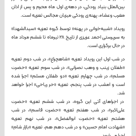
بین‌الملل بنیاد رودکی، در دهه‌ی اول ماه محرم و پس از اذان
مغرب وعشاء، پهنه‌ی رودکی میزبان مجالس تعزیه است.
رویداد «شبیه‌خوانی در پهنه» توسط گروه تعزیه «سیدالشهدا»
به سرپرستی احمد عزیزی از تاریخ 28 تیرماه تا ششم مرداد ماه
در حال‌ برگزاری است.
در شب اول این رویداد تعزیه «شاهچراغ»، در شب دوم تعزیه
«طفلان زینب و وهب نصرانی»، در شب سوم تعزیه «حضرت
مسلم»، در شب چهارم تعزیه «دو طفلان مسلم» اجرا شده
است و امشب در شب پنجم، تعزیه «حر ریاحی» اجرا خواهد
شد.
در اجراهای آتی این گروه، در شب ششم تعزیه «حضرت
علی‌اکبر»، در شب هفتم تعزیه «حضرت قاسم»، در شب
هشتم تعزیه «حضرت ابوالفضل»، در شب نهم تعزیه
«شهادت امام حسین» و در شب دهم هم، تعزیه «بازار شام»
اجرا می‌شود.