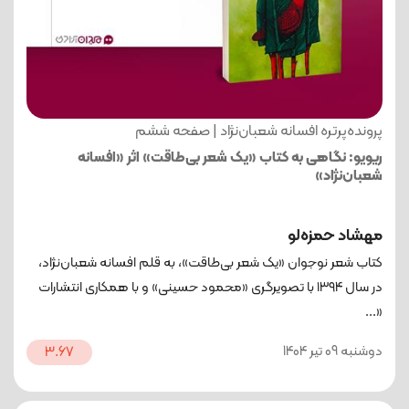
پرونده‌پرتره افسانه شعبان‌نژاد | صفحه ششم
ریویو: نگاهی به کتاب «یک شعر بی‌طاقت» اثر «افسانه
شعبان‌نژاد»
مهشاد حمزه‌لو
کتاب شعر نوجوان «یک شعر بی‌طاقت»، به قلم افسانه شعبان‌نژاد،
در سال ۱۳۹4 با تصویرگری «محمود حسینی» و با همکاری انتشارات
«...
دوشنبه 09 تیر 1404
3.67