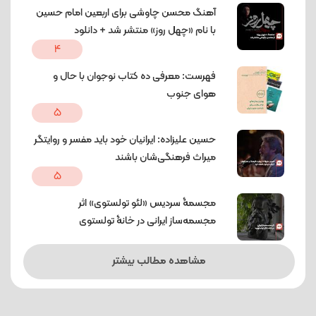
آهنگ محسن چاوشی برای اربعین امام حسین
با نام «چهل روز» منتشر شد + دانلود
4
فهرست: معرفی ده کتاب نوجوان با حال و
هوای جنوب
5
حسین علیزاده: ایرانیان خود باید مفسر و روایتگر
میراث فرهنگی‌شان باشند
5
مجسمۀ سردیس «لئو تولستوی» اثر
مجسمه‌ساز ایرانی در خانۀ تولستوی
مشاهده مطالب بیشتر