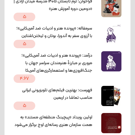
فراخوان: ترم تابستان 1405 مدرسه میدان آزادی |
«دومین دوره آموزش هنر»
5
سرمقاله: «پرونده هنر و ادبیات ضد آمریکایی»؛
با آرزوی سفر به آندورا، بوتان و لیختن‌اشتاین
5
درآمد: «پرونده هنر و ادبیات ضد آمریکایی»؛
مروری بر مبارزۀ هنرمندان سراسر جهان با
جنگ‌افروزی‌ها و استعمارگری‌های آمریکا
4.67
فهرست: بهترین فیلم‌های تلویزیونی ایرانی
مناسب تماشا در اربعین
5
اولین رویداد «پیچینگ منطقه‌ای مستند» به
همت سازمان هنری رسانه‌ای اوج برگزار می‌شود