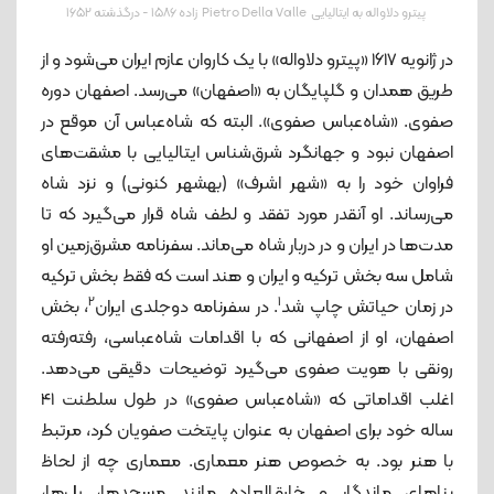
پیترو دلاواله به ایتالیایی Pietro Della Valle زاده ۱۵۸۶ - درگذشته ۱۶۵۲
در ژانویه 1617 «پیترو دلاواله» با یک کاروان عازم ایران می‌شود و از
طریق همدان و گلپایگان به «اصفهان» می‌رسد. اصفهان دوره
صفوی. «شاه‌عباس صفوی». البته که شاه‌عباس آن موقع در
اصفهان نبود و جهانگرد شرق‌شناس ایتالیایی با مشقت‌های
فراوان خود را به «شهر اشرف» (بهشهر کنونی) و نزد شاه
می‌رساند. او آنقدر مورد تفقد و لطف شاه قرار می‌گیرد که تا
مدت‌ها در ایران و در دربار شاه می‌ماند. سفرنامه مشرق‌زمین او
شامل سه بخش ترکیه و ایران و هند است که فقط بخش ترکیه
2
1
در زمان حیاتش چاپ شد
. در سفرنامه دوجلدی ایران
، بخش
اصفهان، او از اصفهانی که با اقدامات شاه‌عباسی، رفته‌رفته
رونقی با هویت صفوی می‌گیرد توضیحات دقیقی می‌دهد.
اغلب اقداماتی که «شاه‌عباس صفوی» در طول سلطنت 41
ساله خود برای اصفهان به عنوان پایتخت صفویان کرد، مرتبط
با هنر بود. به خصوص هنر معماری. معماری چه از لحاظ
بناهای ماندگار و خارق‌العاده مانند مسجدها، پل‌ها،