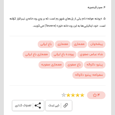
4. سردر قیصریه
5. «پونته موله» نام یکی از پل‌های شهرِ رم است که بر رویِ رودخانه‌ی تیبر قرار گرفته
است. خود ایتالیایی‌ها به این رودخانه «تور» (Tevere) می‌گویند.
پیشخوان
معماری
معماری
باغ ایرانی
شاه عباس صفوی
پرونده باغ ایرانی
معماری باغ ایرانی
پیترو دلاواله
باغ صفوی
معماری صفویه
سفرنامه پیترو دلاواله
4
کپی لینک
اشتراک گذاری