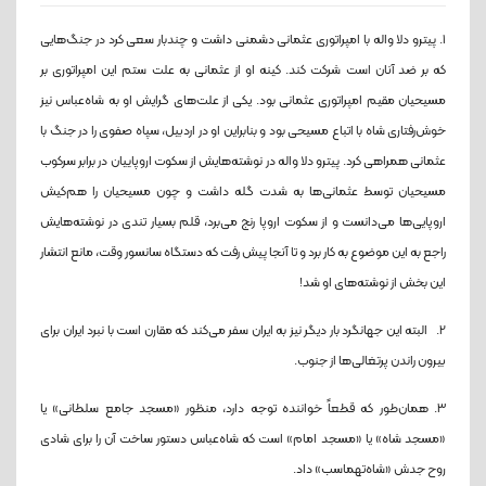
1. پیترو دلا واله با امپراتوری عثمانی دشمنی داشت و چندبار سعی کرد در جنگ‌هایی
که بر ضد آنان است شرکت کند. کینه او از عثمانی به علت ستم این امپراتوری بر
مسیحیان مقیم امپراتوری عثمانی بود. یکی از علت‌های گرایش او به شاه‌عباس نیز
خوش‌رفتاری شاه با اتباع مسیحی بود و بنابراین او در اردبیل، سپاه صفوی را در جنگ با
عثمانی همراهی کرد. پیترو دلا واله در نوشته‌هایش از سکوت اروپاییان در برابر سرکوب
مسیحیان توسط عثمانی‌ها به شدت گله داشت و چون مسیحیان را هم‌کیش
اروپایی‌ها می‌دانست و از سکوت اروپا رنج می‌برد، قلم بسیار تندی در نوشته‌هایش
راجع به این موضوع به کار برد و تا آنجا پیش رفت که دستگاه سانسور وقت، مانع انتشار
این بخش از نوشته‌های او شد!
2. البته این جهانگرد بار دیگر نیز به ایران سفر می‌کند که مقارن است با نبرد ایران برای
بیرون راندن پرتغالی‌ها از جنوب.
3. همان‌طور که قطعاً خواننده توجه دارد، منظور «مسجد جامع سلطانی» یا
«مسجد شاه» یا «مسجد امام» است که شاه‌عباس دستور ساخت آن را برای شادی
روح جدش «شاه‌تهماسب» داد.