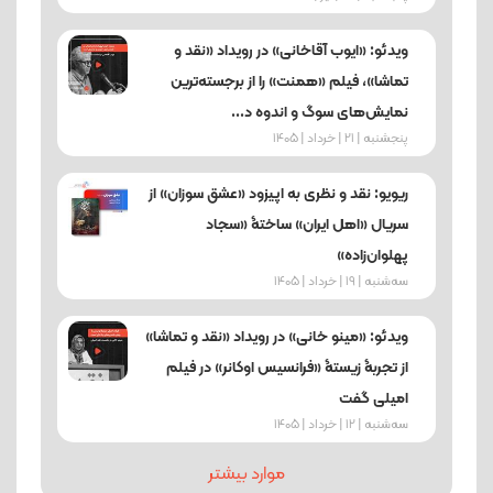
ویدئو: «ایوب آقاخانی» در رویداد «نقد و
تماشا»، فیلم «همنت» را از برجسته‌ترین
نمایش‌های سوگ و اندوه د...
پنجشنبه | 21 | خرداد | 1405
ریویو: نقد و نظری به اپیزود «عشق سوزان» از
سریال «اهل ایران» ساختۀ «سجاد
پهلوان‌زاده»
ﺳﻪشنبه | 19 | خرداد | 1405
ویدئو: «مینو خانی» در رویداد «نقد و تماشا»
از تجربۀ زیستۀ «فرانسیس اوکانر» در فیلم
امیلی گفت
ﺳﻪشنبه | 12 | خرداد | 1405
موارد بیشتر