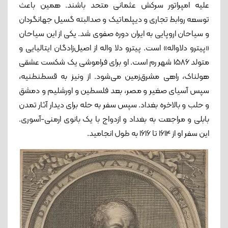
علیه امپراتور سرکش عثمانی متحد باشند. همین باعث
توسعه روابط تجاری و دیپلماتیک و صدالبته گسیل جهانگردان
و سیاحان اروپایی به ایران دوره صفوی شد. یکی از این سیاحان
«پیترو دلاواله» است. پیترو دلا واله از اصیل‌زادگان ایتالیایی و
متولد 1586 شهر رم است. او برای فراموشی یک شکست عشقی
هولناک، راهی مشرق‌زمین می‌شود. از ونیز به قسطنطنیه،
سپس آسیای صغیر و مصر، بعد فلسطین و اورشلیم و دمشق
و حلب و بالاخره بغداد. سپس سفر به حله برای دیدار آثار تمدن
بابلی و مراجعت به بغداد و ازدواج با یک بانوی ارمنی-آسوری.
این سفر او از 1614 تا 1616 به طول انجامید.