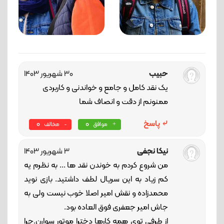
حبیب
30 شهریور 1403
یک نقد کامل و جامع و خواندنی و کاربردی
ممنونم از دقت و انصاف شما
پاسخ
0
0
موافق
مخالف
نیکا نجفی
3 شهریور 1403
من شروع کردم به خوندن نقد ها ... به نظرم یه
کم زیاد به این سریال لطف داشتید. بازی نوید
محمدزاده و نقش امیر اصلا خوب نیست ولی به
جاش امیر جعفری فوق العاده بود.
از طرفی توی همه کارها دخترا موتور سوارن.چرا