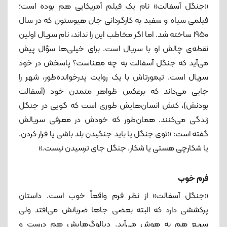
«جنگل آسفالت» نام یک فیلم آمریکایی هم بوده است؛
فیلمی سیاه و سفید به کارگردانی جان هیوستون که در سال
1950 ساخته شد. اما اگر مخاطب این را نداند، نام سریال اولین
نقطه‌ی چالش او با سریال است. برای خیلی‌ها سؤال پیش
می‌آید که جنگل آسفالت به چه معناست؟ پاسخش در خود
سریال است. تیمورتاش با یک روایت پدرخوانده‌طور، شهر را
جایی می‌داند که برعکس ظواهر متمدن خود (آسفالت
بودنش)، کنش انسان‌هایش طوری است که گویی در جنگل
زندگی می‌کنند. همان‌طور که خودش در معرفی سریالش
گفته ‌است: «توی جنگل یا باید جنگیدن بلد باشی یا فرار کردن.
یا شکارچی هستی یا شکار. جنگل جای ترسیدن نیست.»
فرم خوب
«جنگل آسفالت» از نظر فرم واقعاً خوب است. داستان
پرکششی دارد که البته بعضی جاها ضربانش می‌افتد ولی
سریع هم به هوش می‌‌آید. دیالوگ‌هایش هم درست و