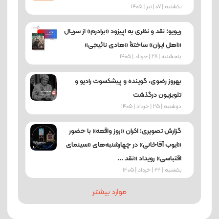
یکشنبه | 07 | تیر | 1405
ریویو: نقد و نظری به اپیزود «برادرم» از سریال
«اهل ایران» ساختۀ «هادی نائیجی»
پنجشنبه | 28 | خرداد | 1405
بهروز رضوی، گوینده و پیشکسوت رادیو و
تلویزیون درگذشت
دوشنبه | 25 | خرداد | 1405
گزارش تصویری: اکران «روز واقعه» با حضور
«ایوب آقاخانی» در چهارشنبه‌های «سینمای
اقتباسی» رویداد «نقد ...
یکشنبه | 24 | خرداد | 1405
موارد بیشتر