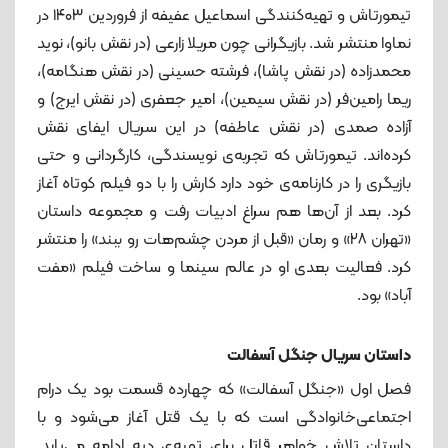
تیمورتاش و تهیه‌کنندگی اسماعیل عفیفه از فروردین ۱۴۰۳ در
نماوا منتشر شد. بازیگرانی چون مریلا زارعی (در نقش بانو)، نوید
محمدزاده (در نقش پاشا)، فرشته حسینی (در نقش هنگامه)،
ریما رامین‌فر (در نقش سیمین)، امیر جعفری (در نقش ایرج) و
آزاده صمدی (در نقش عاطفه) در این سریال ایفای نقش
کرده‌اند. تیمورتاش که تجربه‌ی نویسندگی، کارگردانی و حتی
بازیگری را در کارنامه‌ی خود دارد کارش را با دو فیلم کوتاه آغاز
کرد. بعد از آن‌ها هم سراغ ادبیات رفت و مجموعه داستان
«تهران ۲۸» و رمان «قبل از مردن چشم‌هات رو ببند» را منتشر
کرد. فعالیت بعدی او در عالم سینما و ساخت فیلم «مفت
آباد» بود.
داستان سریال جنگل آسفالت
فصل اول «جنگل آسفالت» که چهارده قسمت بود یک درام
اجتماعی‌خانوادگی است که با یک قتل آغاز می‌شود و با
داستان تلاش خواهر قاتل برای تهیه‌ی دیه ادامه می‌یابد.