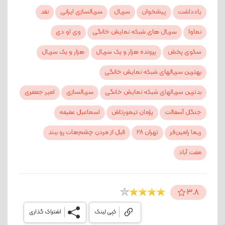
یادداشت
پیشخوان
سریال
سریالسازی ایرانی
نقد
نماوا
سریال‌ های شبکه نمایش خانگی
وی او دی
سکوی پخش
پرونده هزار و یک سریال
هزار و یک سریال
بهترین سریالهای شبکه نمایش خانگی
بدترین سریالهای شبکه نمایش خانگی
سریالسازی
امیر جعفری
جنگل آسفالت
پژمان تیمورتاش
اسماعیل عفیفه
ریما رامین‌فر
تهران 28
قبل از مردن چشم‌هات رو ببند
مفت آباد
3.8
کپی لینک
اشتراک گذاری