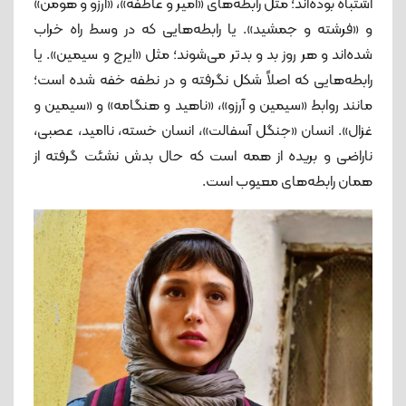
اشتباه بوده‌اند؛ مثل رابطه‌های «امیر و عاطفه»، «آرزو و هومن»
و «فرشته و جمشید». یا رابطه‌هایی که در وسط راه خراب
شده‌اند و هر روز بد و بدتر می‌شوند؛ مثل «ایرج و سیمین». یا
رابطه‌هایی که اصلاً شکل نگرفته و در نطفه خفه شده است؛
مانند روابط «سیمین و آرزو»، «ناهید و هنگامه» و «سیمین و
غزال». انسان «جنگل آسفالت»، انسان خسته، ناامید، عصبی،
ناراضی و بریده از همه است که حال بدش نشئت گرفته از
همان رابطه‌های معیوب است.