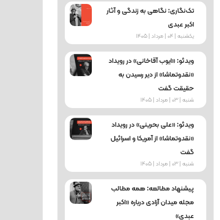
تک‌نگاری: نگاهی به زندگی و آثار
اکبر عبدی
یکشنبه | 04 | مرداد | 1405
ویدئو: «ایوب آقاخانی» در رویداد
«نقدوتماشا» از دیر رسیدن به
حقیقت گفت
شنبه | 03 | مرداد | 1405
ویدئو: «علی بحرینی» در رویداد
«نقدوتماشا» از آمریکا و اسرائیل
گفت
شنبه | 03 | مرداد | 1405
پیشنهاد مطالعه: همه مطالب
مجله میدان آزادی درباره «اکبر
عبدی»