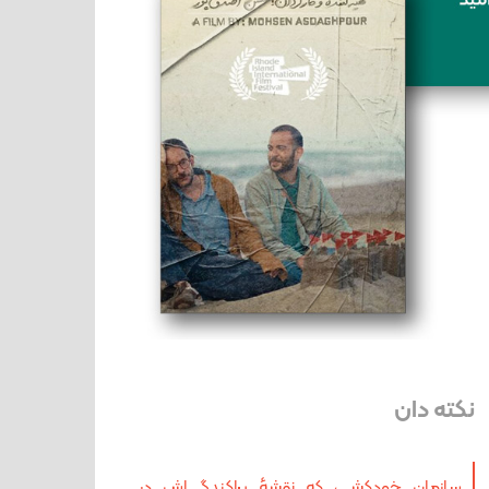
نکته دان
سازمان خودکشی، که نقشهٔ پراکندگی‌اش در