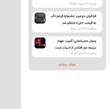
شنبه | 03 | مرداد | 1405
فراخوان دومین جشنواره فیلم «آب
به قیمت جان» منتشر شد
دوشنبه | 29 | تیر | 1405
رسول صدرعاملی: آسیب‌ مهم
سینما دور افتادن از ادبیات است
یکشنبه | 28 | تیر | 1405
موارد بیشتر