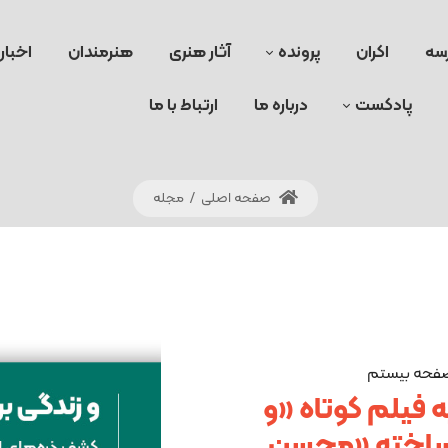
سه
اکران
پرونده
آثار هنری
هنرمندان
اخبار
پادکست
درباره ما
ارتباط با ما
صفحه اصلی
/
مجله
 صفحه بیستم
ه فیلم کوتاه «و
 ساخته «محسن