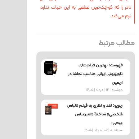
نادر را که کوچک‌ترین تعلقی به این حیات ندارد،
نرم می‌کند.
مطالب مرتبط
فهرست: بهترین فیلم‌های
تلویزیونی ایرانی مناسب تماشا در
اربعین
دوشنبه | 12 | مرداد | 1405
ریویو: نقد و نظری به فیلم «لباس
شخصی» ساختۀ «امیرعباس
ربیعی»
ﺳﻪشنبه | 06 | مرداد | 1405