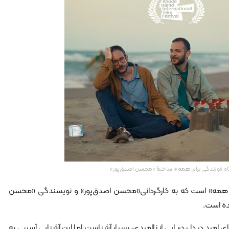
اه «و زندگی برای همه»، ساختۀ «محسن اصدق‌پور»
رای همه» است که به کارگردانی«محسن اصدق‌پور» و نویسندگی «محسن
ده است.
مید در دل دریایی از ناامیدی، بسیار آشناست اما این آشنایی آسیبی به