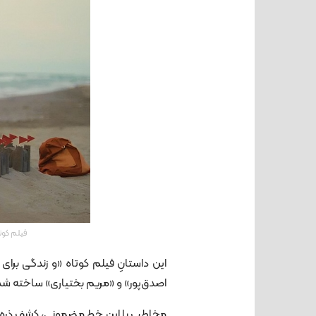
فیلم کوت
این داستانِ فیلم کوتاه «و زندگی ب
اصدق‌پور» و «مریم بختیاری» ساخته ش
مخاطب با این خط مضمونی، کشف ذره‌ای ا