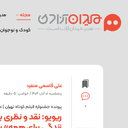
مجله
مدر
کودک و نوجوان
علی قاسمی منفرد
پنجشنبه 01 آبان 1404 / خواندن: 5 دقیقه
0
پرونده جشنواره فیلم کوتاه تهران |
ریویو: نقد و نظری ب
زندگی برای همه»