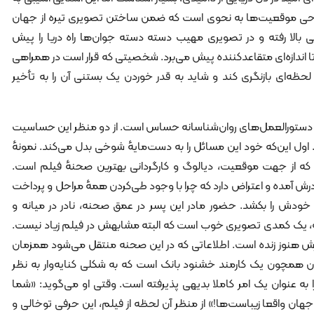
راحی موقعیت‌ها به نحوی است که ضمن ساختن تصویری تیره از جهان
بالا رفته و در تصویری مهیب دسته دسته جوان‌ها راه دریا را پیش
 اندازه‌ای متقاعدکننده پیش می‌برد. شخصیتی که قرار است در همراهی
ظه‌ای بازنگری کند و شاید به قدر خوردن یک بستنی آن ‌را به تأخیر
 و دستورالعمل‌های روان‌شناسانه حساس است. از دو منظر این حساسیت
 اول این‌که خود این مسائل را به دست‌مایهٔ شوخی بدل می‌کند. نمونهٔ
 از جهت موقعیت، دیالوگ و کارگردانی بهترین صحنهٔ فیلم است.
رش آمده و اعتراض دارد که چرا با وجود طی‌کردن همهٔ مراحل و پرداخت
 خودش را بکشد. حضور مادر این پسر در عمق صحنه، نادر در میانه و
ه، یک کمدی تصویری خوب است که البته مشابهش در فیلم زیاد نیست.
ش هنوز زنده است. اطلاعاتی که در این صحنه منتقل می‌شود همزمان
مان همچون یک کارمند خشنود بانک است که به شکلی کنایه‌وار به نظر
ا به عنوان یک امر کاملا بدیهی پذیرفته است. وقتی او می‌گوید: «شما
ن واقعا زیبا‌ست‌ها!» از منظر آن لحظه از فیلم، این حرفی توخالی و