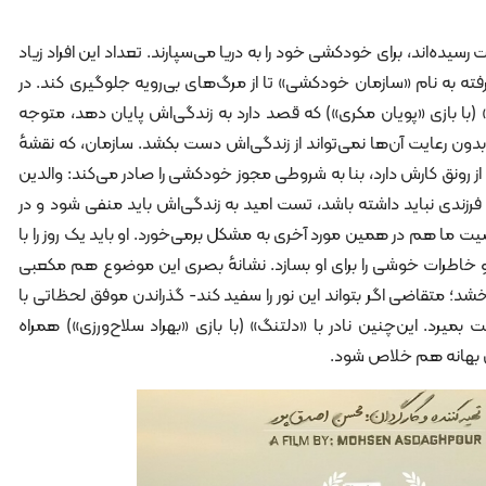
سیده‌اند، برای خودکشی خود را به دریا می‌سپارند. تعداد این افراد زیاد
به نام «سازمان خودکشی» تا از مرگ‌های بی‌رویه جلوگیری کند. در
» (با بازی «پویان مکری») که قصد دارد به زندگی‌اش پایان دهد، متوجه
ون رعایت آن‌ها نمی‌تواند از زندگی‌اش دست بکشد. سازمان، که نقشهٔ
 از رونق کارش دارد، بنا به شروطی مجوز خودکشی را صادر می‌کند: والدین
فرزندی نباید داشته باشد، تست امید به زندگی‌اش باید منفی شود و در
 ما هم در همین مورد آخری به مشکل برمی‌خورد. او باید یک روز را با
اطرات خوشی را برای او بسازد. نشانهٔ بصری این موضوع هم مکعبی
شد؛ متقاضی اگر بتواند این نور را سفید کند- گذراندن موفق لحظاتی با
بمیرد. این‌چنین نادر با «دلتنگ» (با بازی «بهراد سلاح‌ورزی») همراه
ین بهانه هم خلاص شود.