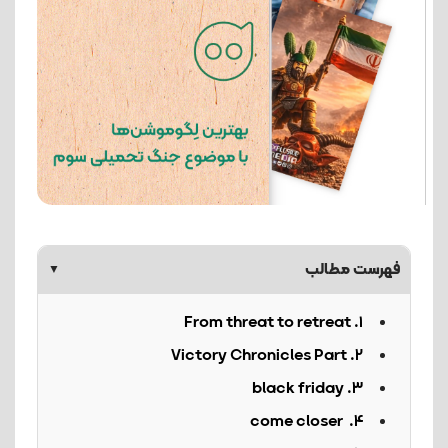
فهرست مطالب
▼
1. From threat to retreat
Victory Chronicles Part .2
3. black friday
4. come closer