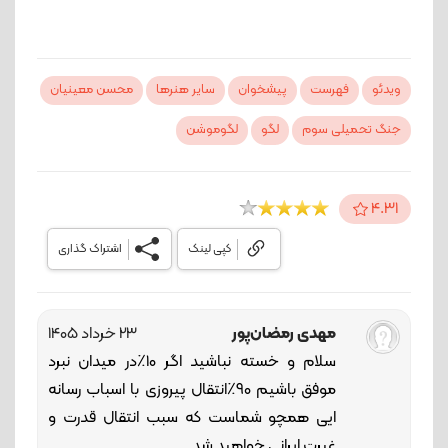
ویدئو
فهرست
پیشخوان
سایر هنرها
محسن معینیان
جنگ تحمیلی سوم
لگو
لگوموشن
4.31
کپی لینک
اشتراک گذاری
مهدی رمضان‌پور
23 خرداد 1405
سلام و خسته نباشید اگر 10٪در میدان نبرد
موفق باشیم 90٪انتقال پیروزی با اسباب رسانه
ایی همچو شماست که سبب انتقال قدرت و
غیرت ایرانی خواهید شد