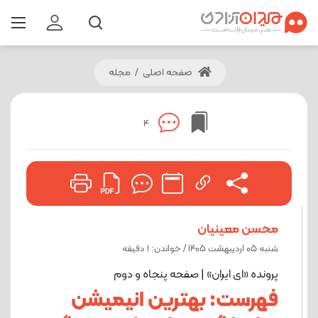
صفحه اصلی
/
مجله
4
محسن معینیان
شنبه 05 اردیبهشت 1405 / خواندن: 1 دقیقه
پرونده «ای ایران» | صفحه پنجاه و دوم
فهرست: بهترین انیمیشن