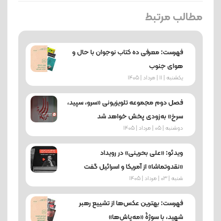
مطالب مرتبط
فهرست: معرفی ده کتاب نوجوان با حال و
هوای جنوب
یکشنبه | 11 | مرداد | 1405
فصل دوم مجموعه تلویزیونی «سرو، سپید،
سرخ» به‌زودی پخش خواهد شد
دوشنبه | 05 | مرداد | 1405
ویدئو: «علی بحرینی» در رویداد
«نقدوتماشا» از آمریکا و اسرائیل گفت
شنبه | 03 | مرداد | 1405
فهرست: بهترین عکس‌ها از تشییع رهبر
شهید، با سوژۀ «مه‌پاش‌ها»