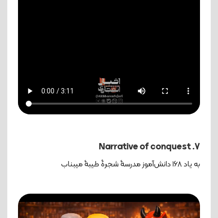
7. Narrative of conquest
به یاد 168 دانش‌آموز مدرسۀ شجرۀ طیبۀ میبناب