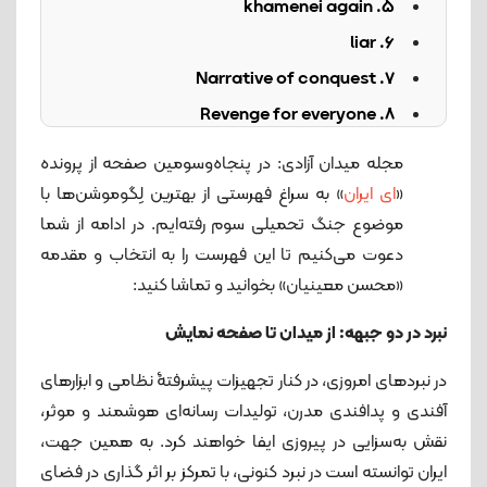
5. khamenei again
6. liar
7. Narrative of conquest
8. Revenge for everyone
9. rise up
مجله میدان آزادی: ‌در پنجاه‌و‌سومین صفحه از پرونده
10. stone age
«
ای ایران
» به سراغ فهرستی از بهترین لِگوموشن‌ها با
موضوع جنگ تحمیلی سوم رفته‌ایم. در ادامه از شما
دعوت می‌کنیم تا این فهرست را به انتخاب و مقدمه
«محسن معینیان» بخوانید و تماشا کنید:
نبرد در دو جبهه: از میدان تا صفحه نمایش
در نبردهای امروزی، در کنار تجهیزات پیشرفتۀ نظامی و ابزارهای
آفندی و پدافندی مدرن، تولیدات رسانه‌ای هوشمند و موثر،
نقش به‌سزایی در پیروزی ایفا خواهند کرد. به همین جهت،
ایران توانسته است در نبرد کنونی، با تمرکز بر اثر گذاری در فضای