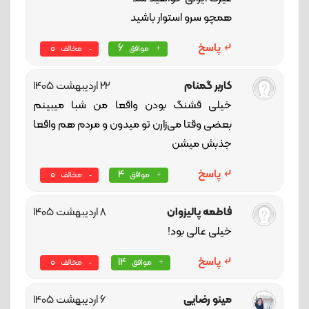
همچو سرو استوار باشید
پاسخ
6
0
موافق
مخالف
کاربر گمنام
22 اردیبهشت 1405
خیلی قشنگ بودن واقعا من شبا میبینم
بعضی وقتا می‌زارن تو میدون و مردم هم واقعا
جذبش میشن
پاسخ
4
0
موافق
مخالف
فاطمه پالیزوان
8 اردیبهشت 1405
خیلی عالی بود!
پاسخ
14
0
موافق
مخالف
مینو رضایی
6 اردیبهشت 1405