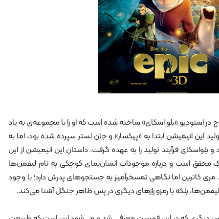
 توسط کریس وج در استودیو «بلو اسکای» ساخته شده است که او را با مجموعه‌ی به یاد
د این انیمیشن ابتدا به «پیکسار» و جان لستر سپرده شده بود، اما به
 بلواسکای فرآیند تولید را به عهده گرفت. داستان این انیمیشن از این
یک محقق است و درباره موجودات انسان‌نمای کوچکی به نام لیفمن‌ها
 مری کاترین اما نگاهی تمسخرآمیز به جستجوهای پدرش دارد؛ با وجود
ا لیفمن‌ها، بلکه با رمزو رازهای دیگری در پس ظاهر جنگل آشنا می‌کند.
شن دیگری که در این فهرست معرفی شد و می‌شود این است که طبیعت