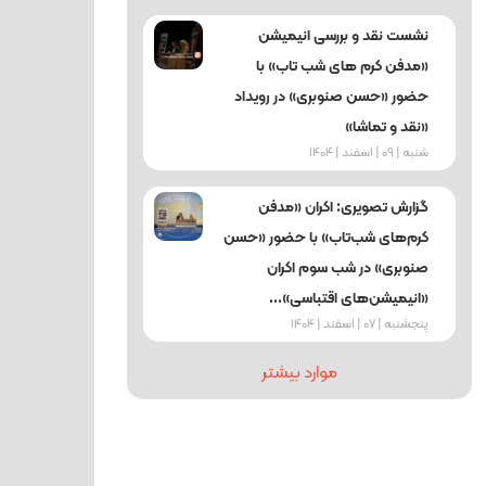
نشست نقد و بررسی انیمیشن
«مدفن کرم‌ های شب‌ تاب» با
حضور «حسن صنوبری» در رویداد
«نقد و تماشا»
شنبه | 09 | اسفند | 1404
گزارش تصویری: اکران «مدفن
کرم‌های شب‌تاب» با حضور «حسن
صنوبری» در شب سوم اکران
«انیمیشن‌های اقتباسی»...
پنجشنبه | 07 | اسفند | 1404
موارد بیشتر