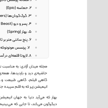
1. افسانه پرنسس کاگویا (The Tale of the Princess Kaguya)
2. حماسه (Epic)
3. گرگ‌گردان‌ها (Wolfwalkers)
4. پسر و دیو (The Boy and the Beast)
5. بهار (Spring)
6. پنج سانتی متر بر ثانیه (Five centimeters per second)
7. پرنسس مونونوکه (Princess Mononoke)
8. لاپوتا قلعه‌ای در آسمان (Castle in the Sky)
9. همین دیروز (Only Yesterday)
مجله میدان آزادی: به مناسبت نو
10. خرس برادر (Brother bear)
حاشیه‌ی دید و بازدیدها، همه‌ی 
گاهی فیلم، گاهی طبیعت و... 
انیمیشن زیر که به قلم سپیده جا
بهار که می‌آید دنیا به جهان انیمیشن
دیگرگون می‌کند، تا جایی که می‌بینیم