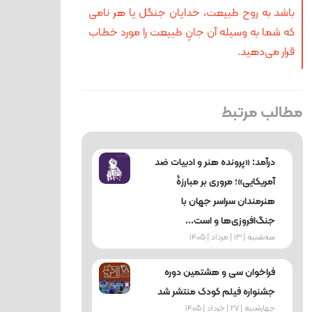
باشد به روح طبیعت، خدایان جنگل یا هر نامی
که شما به وسیله آن جانِ طبیعت را مورد خطاب
قرار می‌دهید.
مطالب مرتبط
درآمد: «پرونده هنر و ادبیات ضد
آمریکایی»؛ مروری بر مبارزۀ
هنرمندان سراسر جهان با
جنگ‌افروزی‌ها و است...
ﺳﻪشنبه | 13 | مرداد | 1405
فراخوان سی و هشتمین دوره
جشنواره فیلم کودک منتشر شد
چهارشنبه | 27 | خرداد | 1405