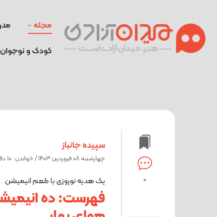
مجله
مدر
کودک و نوجوان
سپیده جانباز
چهارشنبه 08 فروردین 1403 / خواندن: 10 دقیقه
0
یک هدیه نوروزی با طعم انیمیشن
فهرست: ده انیمیشن 
هوای بهار