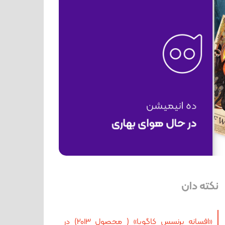
نکته دان
«افسانه پرنسس کاگویا» ( محصول 2013) در