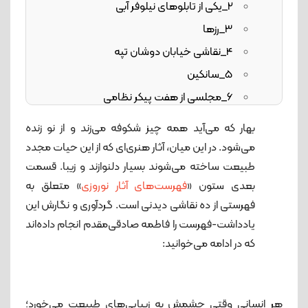
2_یکی از تابلوهای نیلوفر آبی
3_رزها
4_نقاشی خیابان دوشان تپه
5_سانکین
6_مجلسی از هفت پیکر نظامی
7_سپیده‌دمان
بهار که می‌آید همه چیز شکوفه می‌زند و از نو زنده
8_ چمنی که جمله گل‌ها به پناه او گریزند
می‌شود. در این میان، آثار هنری‌ای که از این حیات مجدد
طبیعت ساخته می‌شوند بسیار دلنوازند و زیبا. قسمت
بعدی ستون «
فهرست‌های آثار نوروزی
» متعلق به
9_بلور طلوع
فهرستی از ده نقاشی دیدنی است. گردآوری و نگارش این
یادداشت-فهرست را فاطمه صادقی‌مقدم انجام داده‌اند
10_دسته گل بهاری
که در ادامه می‌خوانید:
هر انسانی وقتی چشمش به زیبایی‌های طبیعت می‌خورد؛