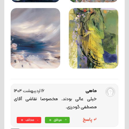
ماهی
16 اردیبهشت 1404
خیلی عالی بودند. مخصوصا نقاشی آقای
مصطفی گودرزی.
پاسخ
0
0
موافق
مخالف