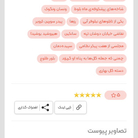
شاخه‌های پرشکوفه‌ی ماه بلوط
ونسان ونگوک
یکی از تابلوهای نیلوفر آبی
رزها
پیدر سورین کرویر
نقاشی خیابان دوشان تپه
سانکین
هیروشید یوشیدا
مجلسی از هفت پیکر نظامی
سپیده‌دمان
چمنی که جمله گل‌ها به پناه او گریزند
بلور طلوع
دسته گل بهاری
5
کپی لینک
اشتراک گذاری
تصاویر پیوست