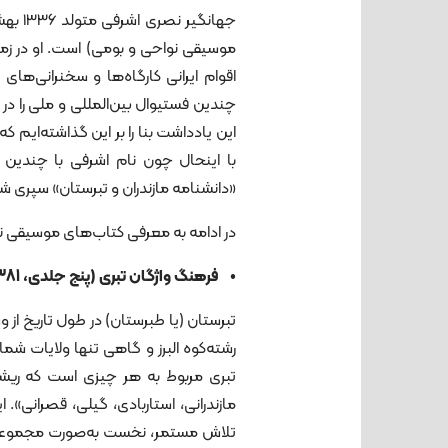
جهانگ
موسیقی نواحی و بومی) است. او در زم
اقوام ایرانی کارگاه‌ها و سخنرانی‌های
چندین فستیوال بین‌المللی و ملی را در 
این یادداشت بنا را بر این گذاشته‌ایم 
با اینحال چون نام اشرفی با چندین
«دانشنامه مازندران و تبرستان» سپری شده
در ادامه به معرفی کتاب‌های موسیقی نوا
• فرهنگ واژگان تبری (پنج ‌جلدی، 1381)
تبرستان (یا طبرستان) در طول تاریخ از
رشته‌کوه البرز و گاهی تنها ولایات شما
تبری مربوط به هر چیزی است که ریشه 
مازندرانی، استاربادی، گیلی، قصرانی»
تلاش مستمر، نخست به‌صورت مجموعه‌ا