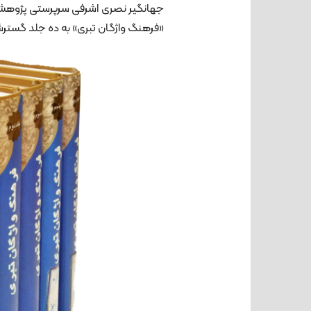
جهانگیر نصری اشرفی سرپرستی پژوهش، ج
«فرهنگ واژگان تبری» به ده جلد گسترش 