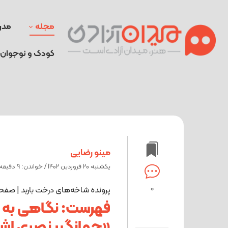
مجله
مدر
کودک و نوجوان
مینو رضایی
یکشنبه 20 فروردین 1402 / خواندن: 9 دقیقه
0
پرونده شاخه‌های درخت باربد | صفح
فهرست: نگاهی به 
«جهانگیر نصری اش