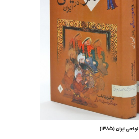
 ایران (1385)