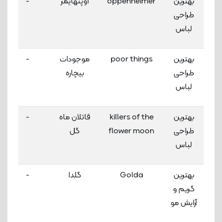
بهترین
oppenheimer
اوپنهایمر
-
طراحی
لباس
بهترین
poor things
موجودات
-
طراحی
بیچاره
لباس
بهترین
killers of the
قاتلان ماه
-
طراحی
flower moon
گل
لباس
بهترین
Golda
گلدا
-
گریم و
آرایش مو