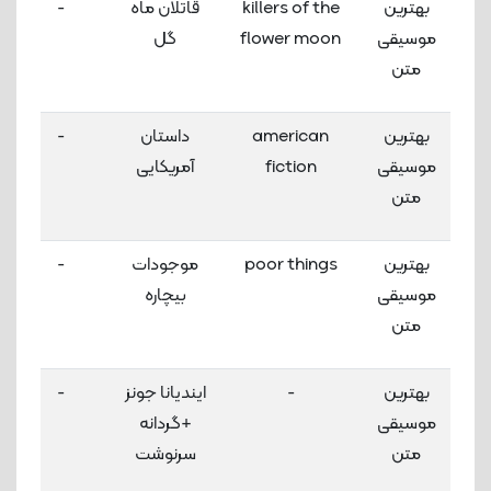
بهترین
killers of the
قاتلان ماه
-
موسیقی
flower moon
گل
متن
بهترین
american
داستان
-
موسیقی
fiction
آمریکایی
متن
بهترین
poor things
موجودات
-
موسیقی
بیچاره
متن
بهترین
-
ایندیانا جونز
-
موسیقی
+گردانه
متن
سرنوشت