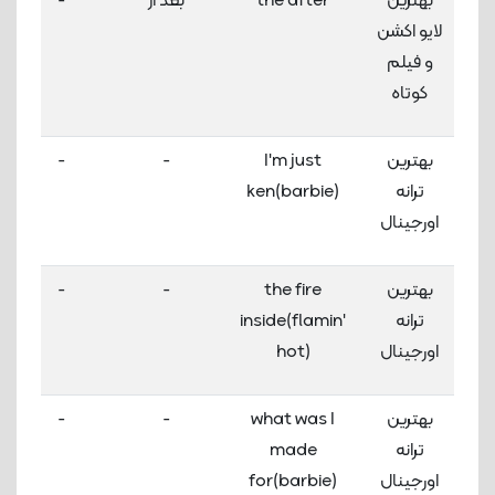
بهترین
the after
بعد از
-
لایو اکشن
و فیلم
کوتاه
بهترین
I'm just
-
-
ترانه
ken(barbie)
اورجینال
بهترین
the fire
-
-
ترانه
inside(flamin'
اورجینال
hot)
بهترین
what was I
-
-
ترانه
made
اورجینال
for(barbie)