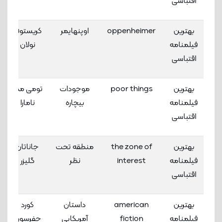
اقتباسی
بهترین
oppenheimer
اوپنهایمر
کریستوفر
فیلمنامه
نولان
اقتباسی
بهترین
poor things
موجودات
تومی مک
فیلمنامه
بیچاره
نامارا
اقتباسی
بهترین
the zone of
منطقه تحت
جاناتان
فیلمنامه
interest
نظر
گلیزر
اقتباسی
بهترین
american
داستان
کورد
فیلمنامه
fiction
آمریکایی
جفرسون