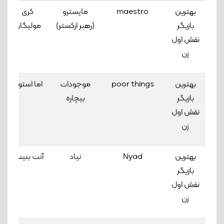
بهترین
maestro
مایسترو
کری
بازیگر
(رهبر ارکستر)
مولیگان
نقش اول
زن
بهترین
poor things
موجودات
اما استون
بازیگر
بیچاره
نقش اول
زن
بهترین
Nyad
نیاد
آنت بنینگ
بازیگر
نقش اول
زن