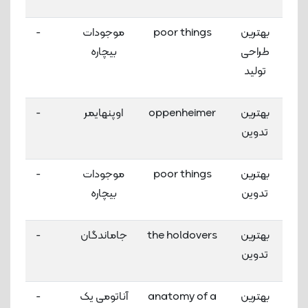
بهترین
poor things
موجودات
-
طراحی
بیچاره
تولید
بهترین
oppenheimer
اوپنهایمر
-
تدوین
بهترین
poor things
موجودات
-
تدوین
بیچاره
بهترین
the holdovers
جاماندگان
-
تدوین
بهترین
anatomy of a
آناتومی یک
-