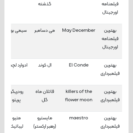
فیلمنامه
گذشته
اورجینال
بهترین
May December
می دسامبر
سیمی بورچ
فیلمنامه
اورجینال
بهترین
El Conde
ال کوند
ادوارد لچمن
فیلمبرداری
بهترین
killers of the
قاتلان ماه
رودریگو
فیلمبرداری
flower moon
گل
پریتو
بهترین
maestro
مایسترو
متیو
فیلمبرداری
(رهبر ارکستر)
لیباتیک