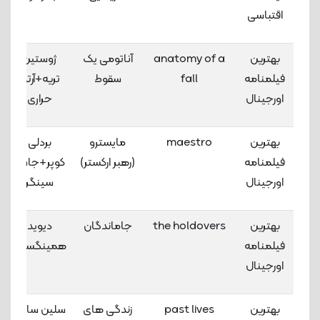
اقتباسی
بهترین
anatomy of a
آناتومی یک
ژوستین
فیلمنامه
fall
سقوط
تریه+آرتور
اورجینال
حراری
بهترین
maestro
مایسترو
بردلی
فیلمنامه
(رهبر ارکستر)
کوپر+جاش
اورجینال
سینگر
بهترین
the holdovers
جاماندگان
دیوید
فیلمنامه
همینگسون
اورجینال
بهترین
past lives
زندگی های
سلین سانگ