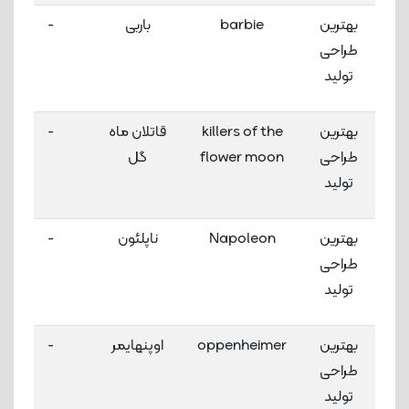
بهترین
barbie
باربی
-
طراحی
تولید
بهترین
killers of the
قاتلان ماه
-
طراحی
flower moon
گل
تولید
بهترین
Napoleon
ناپلئون
-
طراحی
تولید
بهترین
oppenheimer
اوپنهایمر
-
طراحی
تولید