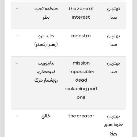
بهترین
the zone of
منطقه تحت
-
صدا
interest
نظر
بهترین
maestro
مایسترو
-
صدا
(رهبر ارکستر)
بهترین
mission
ماموریت
-
صدا
impossible:
غیرممکن،
dead
روزشمار مرگ
reckoning part
one
بهترین
the creator
خالق
-
جلوه های
ویژه