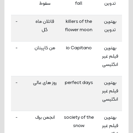
تدوین
fall
سقوط
بهترین
killers of the
قاتلان ماه
-
تدوین
flower moon
گل
بهترین
io Capitano
من کاپیتان
-
فیلم غیر
انگلیسی
بهترین
perfect days
روز های عالی
-
فیلم غیر
انگلیسی
بهترین
society of the
انجمن برف
-
فیلم غیر
snow