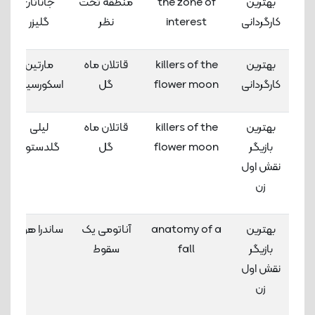
بهترین
the zone of
منطقه تحت
جاناتان
کارگردانی
interest
نظر
گلیزر
بهترین
killers of the
قاتلان ماه
مارتین
کارگردانی
flower moon
گل
اسکورسیزی
بهترین
killers of the
قاتلان ماه
لیلی
بازیگر
flower moon
گل
گلدستون
نقش اول
زن
بهترین
anatomy of a
آناتومی یک
ساندرا هولر
بازیگر
fall
سقوط
نقش اول
زن