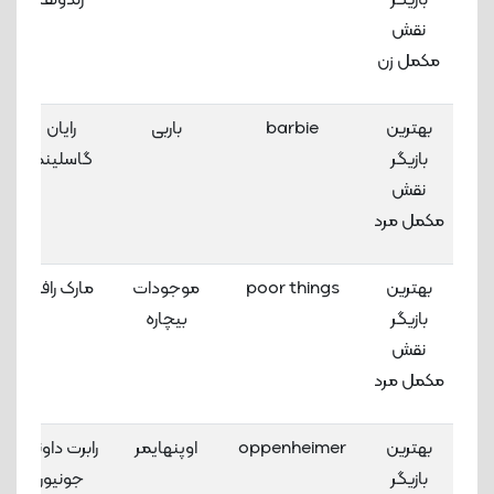
بازیگر
رندولف
نقش
مکمل زن
بهترین
barbie
باربی
رایان
بازیگر
گاسلینگ
نقش
مکمل مرد
بهترین
poor things
موجودات
مارک رافلو
بازیگر
بیچاره
نقش
مکمل مرد
بهترین
oppenheimer
اوپنهایمر
رابرت داونی
بازیگر
جونیور