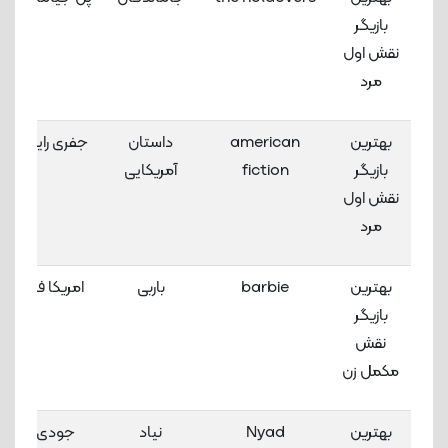
بازیگر
نقش اول
مرد
بهترین
american
داستان
جفری رایت
بازیگر
fiction
آمریکایی
نقش اول
مرد
بهترین
barbie
باربی
امریکا فررا
بازیگر
نقش
مکمل زن
بهترین
Nyad
نیاد
جودی