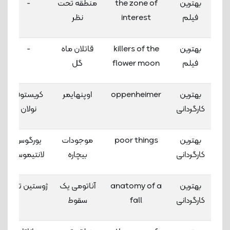
بهترین
the zone of
منطقه تحت
-
فیلم
interest
نظر
بهترین
killers of the
قاتلان ماه
-
فیلم
flower moon
گل
بهترین
oppenheimer
اوپنهایمر
کریستوفر
کارگردانی
نولان
بهترین
poor things
موجودات
یورگوس
کارگردانی
بیچاره
لانتیموس
بهترین
anatomy of a
آناتومی یک
ژوستین تریه
کارگردانی
fall
سقوط