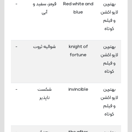
بهترین
Red white and
قرمز، سفید و
-
لایو اکشن
blue
آبی
و فیلم
کوتاه
بهترین
knight of
شوالیه ثروت
-
لایو اکشن
fortune
و فیلم
کوتاه
بهترین
invincible
شکست
-
لایو اکشن
ناپذیر
و فیلم
کوتاه