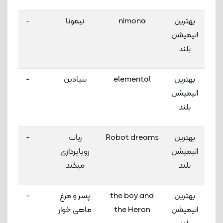
بهترین
nimona
نیمونا
-
انیمیشن
بلند
بهترین
elemental
بنیادین
-
انیمیشن
بلند
بهترین
Robot dreams
ربات
-
انیمیشن
رویاپردازی
بلند
میکند
بهترین
the boy and
پسر و مرغ
-
انیمیشن
the Heron
ماهی خوار