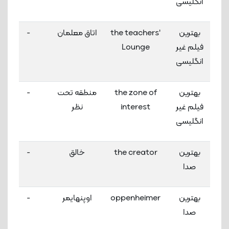
انگلیسی
بهترین
the teachers'
اتاق معلمان
-
فیلم غیر
Lounge
انگلیسی
بهترین
the zone of
منطقه تحت
-
فیلم غیر
interest
نظر
انگلیسی
بهترین
the creator
خالق
-
صدا
بهترین
oppenheimer
اوپنهایمر
-
صدا