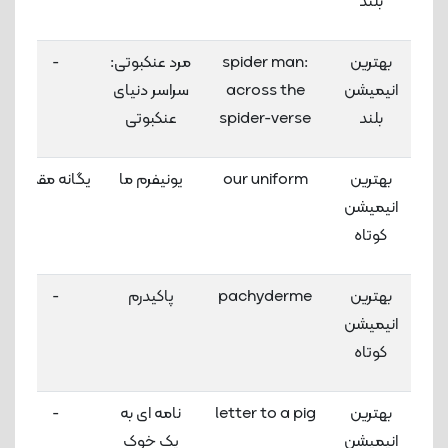
بلند
بهترین
spider man:
مرد عنکبوتی:
-
انیمیشن
across the
سراسر دنیای
بلند
spider-verse
عنکبوتی
بهترین
our uniform
یونیفرم ما
یگانه مقدم
انیمیشن
کوتاه
بهترین
pachyderme
پاکیدرم
-
انیمیشن
کوتاه
بهترین
letter to a pig
نامه ای به
-
انیمیشن
یک خوک