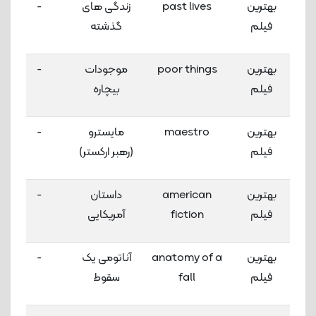
بهترین
past lives
زندگی های
-
فیلم
گذشته
بهترین
poor things
موجودات
-
فیلم
بیچاره
بهترین
maestro
مایسترو
-
فیلم
(رهبر ارکستر)
بهترین
american
داستان
-
فیلم
fiction
آمریکایی
بهترین
anatomy of a
آناتومی یک
-
فیلم
fall
سقوط