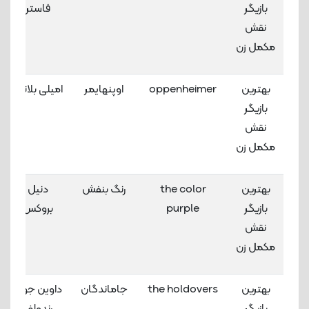
بازیگر
فاستر
نقش
مکمل زن
بهترین
oppenheimer
اوپنهایمر
امیلی بلانت
بازیگر
نقش
مکمل زن
بهترین
the color
رنگ بنفش
دنیل
بازیگر
purple
بروکس
نقش
مکمل زن
بهترین
the holdovers
جاماندگان
داوین جوی