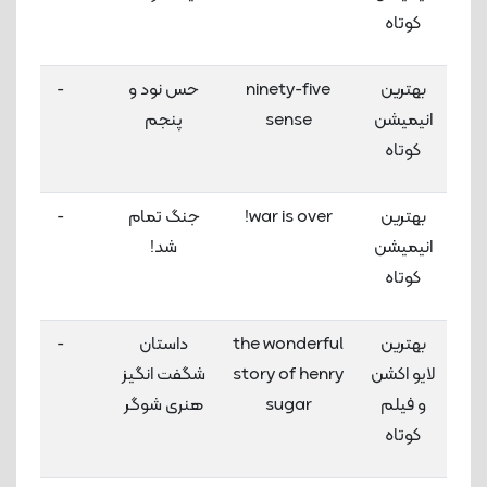
کوتاه
بهترین
ninety-five
حس نود و
-
انیمیشن
sense
پنجم
کوتاه
بهترین
war is over!
جنگ تمام
-
انیمیشن
شد!
کوتاه
بهترین
the wonderful
داستان
-
لایو اکشن
story of henry
شگفت انگیز
و فیلم
sugar
هنری شوگر
کوتاه