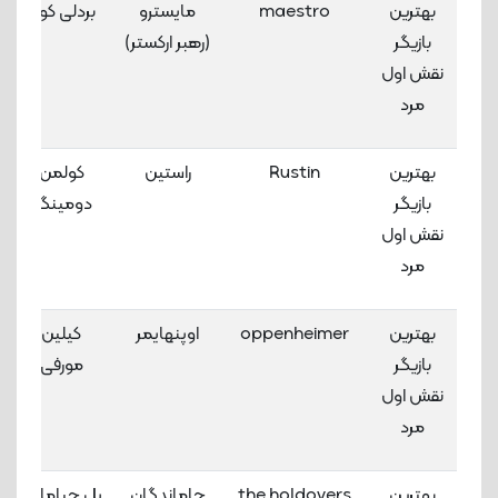
بهترین
maestro
مایسترو
بردلی کوپر
بازیگر
(رهبر ارکستر)
نقش اول
مرد
بهترین
Rustin
راستین
کولمن
بازیگر
دومینگو
نقش اول
مرد
بهترین
oppenheimer
اوپنهایمر
کیلین
بازیگر
مورفی
نقش اول
مرد
بهترین
the holdovers
جاماندگان
پل جیاماتی