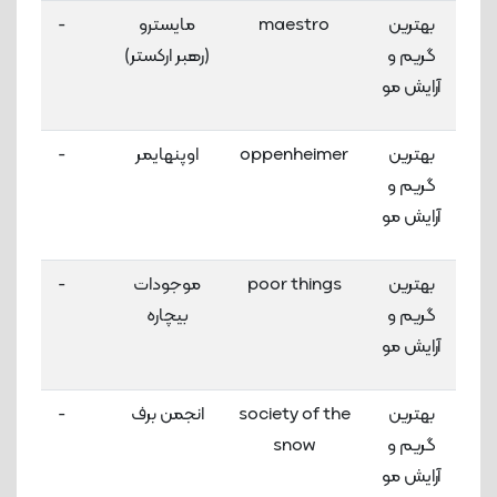
بهترین
maestro
مایسترو
-
گریم و
(رهبر ارکستر)
آرایش مو
بهترین
oppenheimer
اوپنهایمر
-
گریم و
آرایش مو
بهترین
poor things
موجودات
-
گریم و
بیچاره
آرایش مو
بهترین
society of the
انجمن برف
-
گریم و
snow
آرایش مو