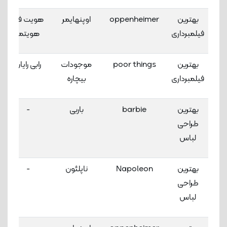
بهترین
oppenheimer
اوپنهایمر
هویت فن
فیلمبرداری
هویتما
بهترین
poor things
موجودات
رابی رایان
فیلمبرداری
بیچاره
بهترین
barbie
باربی
-
طراحی
لباس
بهترین
Napoleon
ناپلئون
-
طراحی
لباس