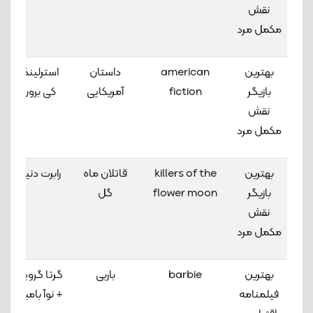
نقش
مکمل مرد
بهترین
american
داستان
استرلینگ
بازیگر
fiction
آمریکایی
کی برون
نقش
مکمل مرد
بهترین
killers of the
قاتلان ماه
رابرت دنیرو
بازیگر
flower moon
گل
نقش
مکمل مرد
بهترین
barbie
باربی
گرتا گرویگ
فیلمنامه
+ نوآ بامبک