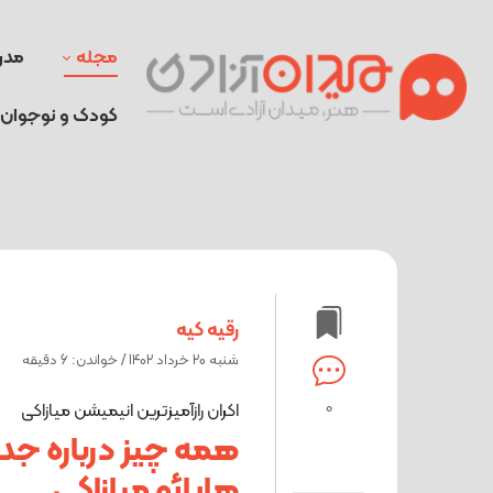
مجله
مدر
کودک و نوجوان
رقیه کیه
شنبه 20 خرداد 1402 / خواندن: 6 دقیقه
0
اکران رازآمیزترین انیمیشن میازاکی
همه چیز درباره جد
هایائو میازاکی