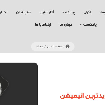
سه
اکران
پرونده
آثار هنری
هنرمندان
اخبار
پادکست
درباره ما
ارتباط با ما
صفحه اصلی
/
مجله
یدترین انیمیشن