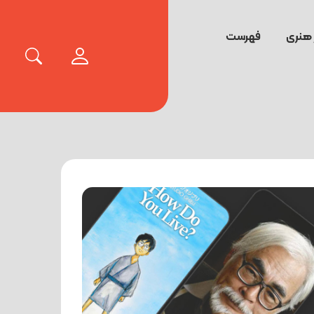
 هنری
فهرست