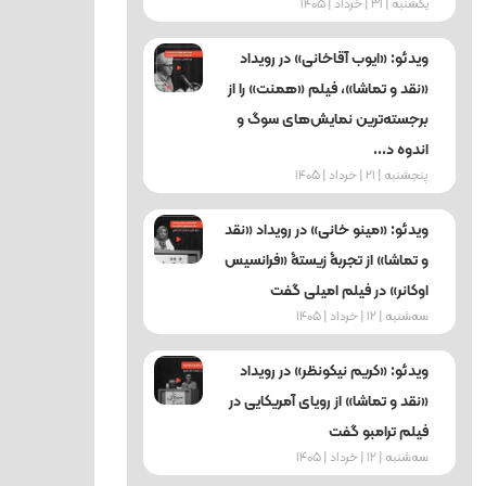
یکشنبه | 31 | خرداد | 1405
ویدئو: «ایوب آقاخانی» در رویداد
«نقد و تماشا»، فیلم «همنت» را از
برجسته‌ترین نمایش‌های سوگ و
اندوه د...
پنجشنبه | 21 | خرداد | 1405
ویدئو: «مینو خانی» در رویداد «نقد
و تماشا» از تجربۀ زیستۀ «فرانسیس
اوکانر» در فیلم امیلی گفت
ﺳﻪشنبه | 12 | خرداد | 1405
ویدئو: «کریم نیکونظر» در رویداد
«نقد و تماشا» از رویای آمریکایی در
فیلم ترامبو گفت
ﺳﻪشنبه | 12 | خرداد | 1405