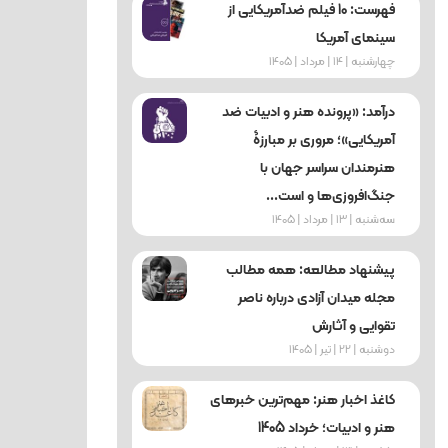
فهرست: 10 فیلم ضدآمریکایی از
سینمای آمریکا
چهارشنبه | 14 | مرداد | 1405
درآمد: «پرونده هنر و ادبیات ضد
آمریکایی»؛ مروری بر مبارزۀ
هنرمندان سراسر جهان با
جنگ‌افروزی‌ها و است...
ﺳﻪشنبه | 13 | مرداد | 1405
پیشنهاد مطالعه: همه مطالب
مجله میدان آزادی درباره ناصر
تقوایی و آثارش
دوشنبه | 22 | تیر | 1405
کاغذ اخبار هنر: مهم‌ترین خبرهای
هنر و ادبیات؛ خرداد 1405