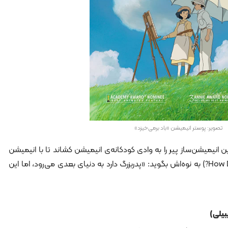
تصویر: پوستر انیمیشن «باد برمی‌خیزد»
این انیمیشن‌ساز پیر را به وادی کودکانه‌ی انیمیشن کشاند تا با انیمیشن
«چطور زندگی می‌کنی؟ (How Do You Live?) به نوه‌اش بگوید: «پدربزرگ دارد به دنیای بعدی می‌رود، اما این
بیلی)