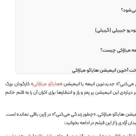
می‌شود؟
ودیو جیبیلی (گیبیلی)
مه میازاکی چیست؟
 آخرین انیمیشن هایائو میازاکی
اره فیلم کن از میازاکی
 می‌کنی؟» جدیدترین انیمه یا انیمیشن «
هایائو میازاکی
» کارگردان بزرگ
اره‌ی این انیمیشن پر رمز و راز و انتظارها برای اکران آن را به قلم خانم
یشن هایائو میازاکی، «چطور زندگی می‌کنی؟» در ژاپن باقی نمانده است.
ادی را از این فیلم در ادامه بخوانید: