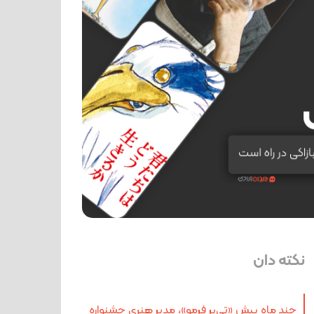
نکته دان
چند ماه پیش «تی‌یر فرمو»، مدیر هنری جشنواره