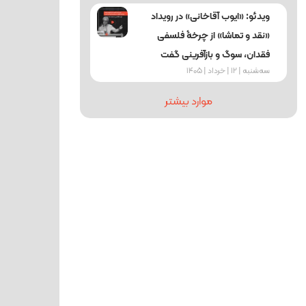
ویدئو: «ایوب آقاخانی» در رویداد
«نقد و تماشا» از چرخۀ فلسفی
فقدان، سوگ و بازآفرینی گفت
ﺳﻪشنبه | 12 | خرداد | 1405
موارد بیشتر