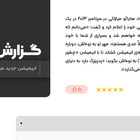
پس از انتشار انیمیشن «باد برمی‌خیزد»، هایائو میازاکی در سپتامبر 2013 در یک
ی خود را اعلام کرد و گفت: «می‌دانم که
ته خواهم شد و بسیاری از شما با خود
املاً جدی هستم». مهر او به نوه‌اش، دوباره
نه‌ی انیمیشن کشاند تا با انیمیشن «چطور
دگی می‌کنی؟» (How Do You Live?) به نوه‌اش بگوید: «پدربزرگ دارد به دنیای
می‌گذارد».
5
▼