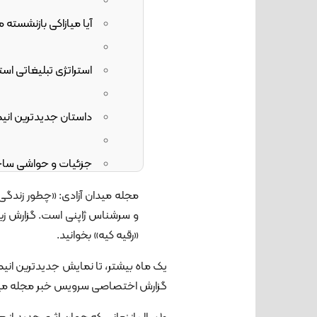
آیا میازاکی بازنشسته 
استراتژی تبلیغاتی است
داستان جدیدترین انی
جزئیات و حواشی ساخت
دعوت بی‌سرانجام جشنو
مجله میدان آزادی: «چطور زندگی
و سرشناس ژاپنی است. گزارش زیر درب
«رقیه کیه» بخوانید.
یک ماه بیشتر، تا نمایش جدیدترین انیم
گزارش اختصاصی سرویس خبر مجله میدان آز