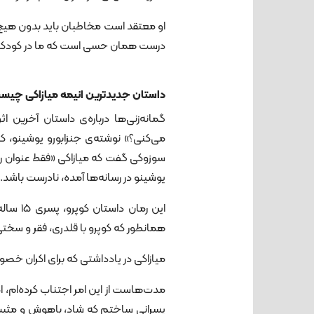
او معتقد است مخاطبان باید بدون هیچ پی
درست همان حسی است که ما در کودکی ب
داستان جدیدترین انیمه میازاکی چیس
گمانه‌زنی‌ها درباره‌ی داستان آخرین ا
می‌کنی؟» نوشته‌ی جنزابورو یوشینو، که 
سوزوکی گفت که میازاکی «فقط عنوان ر
یوشینو در رسانه‌ها آمده، نادرست باشد.
این رما
همانطور که کوپرو با قلدری، فقر و سختی
میازاکی در یادداشتی که برای اکران خص
مدت‌هاست از این امر اجتناب کرده‌ام، ا
پسرانی ساختم که شاد، باهوش و مثبت ب