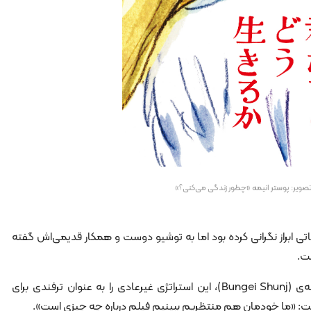
صویر: پوستر انیمه «چطور زندگی می‌کنی؟»
غاتی ابراز نگرانی کرده بود اما به توشیو دوست و همکار قدیمی‌اش گفته
ست.
سوزوکی توشیو، در مصاحبه‌ای با مجله‌ی (Bungei Shunj)، این استراتژی غیرعادی را به عنوان ترفندی برای
فت: «ما خودمان هم منتظریم ببینیم فیلم درباره چه چیزی است».