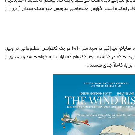
 هایائو میازاکی دیده است می‌گذرد و یک ماه بیشتر، تا نمایش جدیدترین
 باقی نمانده است. گزارش اختصاصی سرویس خبر مجله میدان آزادی را از
پس از انتشار انیمیشن «باد برمی‌خیزد»، هایائو میازاکی در سپتامبر 2013 در یک کنفرانس مطبوعاتی در ونیز،
ی‌دانم که در گذشته بارها گفته‌ام که بازنشسته خواهم شد و بسیاری از
 این‌بار کاملاً جدی هستم».