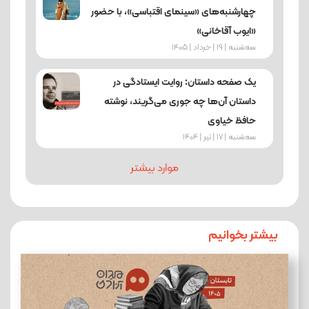
چهارشنبه‌های «سینمای اقتباسی»، با حضور
«ایوب آقاخانی»
ﺳﻪشنبه | 19 | خرداد | 1405
یک صفحه داستان: روایت ایستادگی در
داستان آن‌ها چه جوری می‌گریند، نوشته
حافظ خیاوی
ﺳﻪشنبه | 17 | تیر | 1404
موارد بیشتر
بیشتر بخوانیم