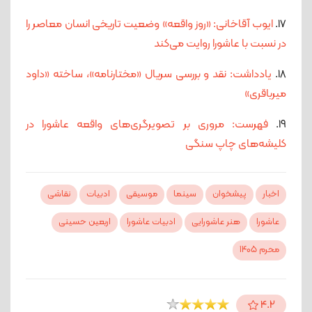
17.
ایوب آقاخانی: «روز واقعه» وضعیت تاریخی انسان معاصر را
در نسبت با عاشورا روایت می‌کند
18.
یادداشت: نقد و بررسی سریال «مختارنامه»، ساخته «داود
میرباقری»
19.
فهرست: مروری بر تصویرگری‌های واقعه عاشورا در
کلیشه‌های چاپ سنگی
اخبار
پیشخوان
سینما
موسیقی
ادبیات
نقاشی
عاشورا
هنر عاشورایی
ادبیات عاشورا
اربعین حسینی
محرم 1405
4.2