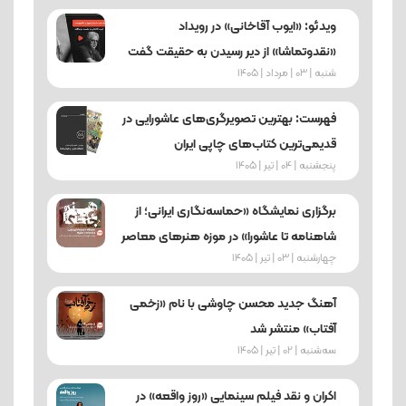
ویدئو: «ایوب آقاخانی» در رویداد
«نقدوتماشا» از دیر رسیدن به حقیقت گفت
شنبه | 03 | مرداد | 1405
فهرست: بهترین تصویرگری‌های عاشورایی در
قدیمی‌ترین کتاب‌های چاپی ایران
پنجشنبه | 04 | تیر | 1405
برگزاری نمایشگاه «حماسه‌نگاری ایرانی؛ از
شاهنامه تا عاشورا» در موزه هنرهای معاصر
چهارشنبه | 03 | تیر | 1405
آهنگ جدید محسن چاوشی با نام «زخمی
آفتاب» منتشر شد
ﺳﻪشنبه | 02 | تیر | 1405
اکران و نقد فیلم سینمایی «روز واقعه» در