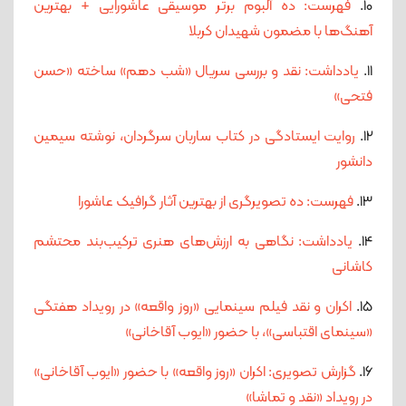
10.
فهرست: ده آلبوم برتر موسیقی عاشورایی + بهترین
آهنگ‌ها با مضمون شهیدان کربلا
11.
یادداشت: نقد و بررسی سریال «شب دهم» ساخته «حسن
فتحی»
12.
روایت ایستادگی در کتاب ساربان سرگردان، نوشته سیمین
دانشور
13.
فهرست: ده تصویرگری از بهترین آثار گرافیک عاشورا
14.
یادداشت: نگاهی به ارزش‌های هنری ترکیب‌بند محتشم
کاشانی
15.
اکران و نقد فیلم سینمایی «روز واقعه» در رویداد هفتگی
«سینمای اقتباسی»، با حضور «ایوب آقاخانی»
16.
گزارش تصویری: اکران «روز واقعه» با حضور «ایوب آقاخانی»
در رویداد «نقد و تماشا»