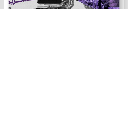
هنر و ادبیات ضد آمریکایی
رویدادهای نقد و تماشا: فصل سینمای زندگی