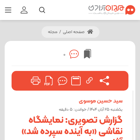
صفحه اصلی
/
مجله
0
سید حسین موسوی
یکشنبه 25 آبان 1404 / خواندن: 5 دقیقه
گزارش تصویری: نمایشگاه
نقاشی «به آینده سپرده شد»