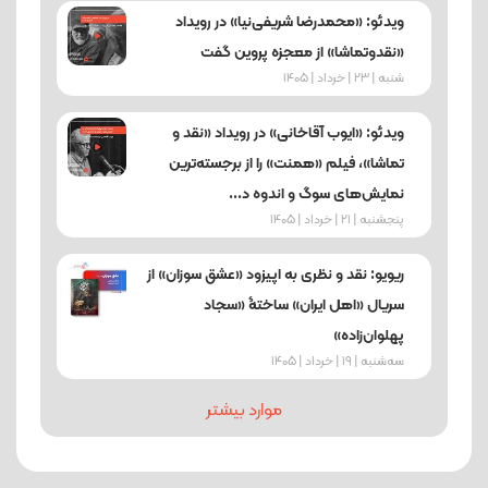
ویدئو: «محمدرضا شریفی‌نیا» در رویداد
«نقدوتماشا» از معجزه پروین گفت
شنبه | 23 | خرداد | 1405
ویدئو: «ایوب آقاخانی» در رویداد «نقد و
تماشا»، فیلم «همنت» را از برجسته‌ترین
نمایش‌های سوگ و اندوه د...
پنجشنبه | 21 | خرداد | 1405
ریویو: نقد و نظری به اپیزود «عشق سوزان» از
سریال «اهل ایران» ساختۀ «سجاد
پهلوان‌زاده»
ﺳﻪشنبه | 19 | خرداد | 1405
موارد بیشتر