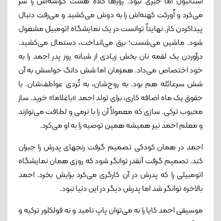
استانبول اما خبری نبود. روزها کلاه هشت گوشه‌اش را سر
می‌کرد و اُورکت کهنه‌اش را به دوش می‌کشید و می‌رفت دنبال
پیداکردن کار. نهایتاً توانست در یک نمایشگاه اتومبیل مشغول
شود. ماشین می‌شست؛ برق می‌انداخت، دستمال می‌کشید.
درآوردن یک لقمه نان بخش زیادی از شبانه روز پدر احمد را به
خود اختصاص می‌داد. همزمان اما شش دانگ حواسش به آن
شش سرعائله هم بود. به روح‌شان، به تُردی عواطف‌شان. با
حقوق یک ماه اضافه کاری، برای تولد احمد «باغلاما» خرید. ساز
محبوب ترکی.‌ سازی که معمولاً آن را با نرمی و لطافت می‌نوازند
و معلم احمد نیز همیشه همین توصیه را به او می‌کرد.
احمد در همان کودکی تصمیم گرفت رنجهای پدرش را جبران
کند. تصمیم گرفت آنقدر توانگر شود که روزی همان نمایشگاه
اتومبیلی را که پدرش در آن کارگری می‌کرد برایش بخرد. احمد
بالاخره توانگر شد اما پدرش دیگر در این دنیا نبود.
موسیقی احمد کایا را نه می‌توان پاپ نامید و نه فولکلور ترکیه و