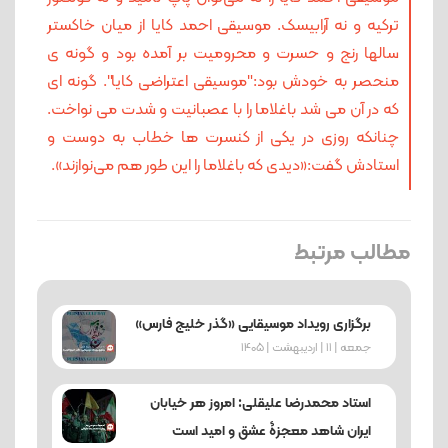
ترکیه و نه آرابیسک. موسیقی احمد کایا از میان خاکستر
سالها رنج و حسرت و محرومیت بر آمده بود و گونه ی‌
منحصر به خودش بود:"موسیقی اعتراضی کایا". گونه ای
که در آن می شد باغلاما را با عصبانیت و شدت می نواخت.
چنانکه روزی در یکی از کنسرت ها خطاب به دوست و
استادش گفت:«دیدی که باغلاما را این طور هم می‌نوازند».
مطالب مرتبط
برگزاری رویداد موسیقایی «گذر خلیج فارس»
جمعه | 11 | اردیبهشت | 1405
استاد محمدرضا علیقلی: امروز هر خیابان
ایران شاهد معجزۀ عشق و امید است