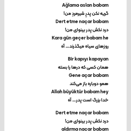
گریه نکن پدرِ شیرمردِ من!
درد نکش پدر بینوای من!
روزهای سیاه میگذرند… آه
همان کسی که درها را بسته
همو دوباره باز می‌کند
خدا بزرگ است پدر… آه
Dert etme naçar babam
درد نکش پدر بینوای من!
aldırma naçar babam