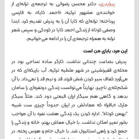
پیراپدری
، دکتر محسن رضوانی به ترجمه‌ی ترانه‌ای از
خواننده‌ی مشهور ترکیه، «احمد کایا»، به فارسی
پرداخته؛ ترانه‌ای که کایا آن را به پدرش تقدیم کرد. ابتدا
وصفی کوتاه از زندگی احمد کایا در کودکی و سپس شعر
ترانه به همراه ترجمه‌ی آن را در ادامه می‌خوانیم.
این مرد، بابای من است
پدرش بضاعت چندانی نداشت. کارگر ساده نساجی بود در
محله‌ی فقیرنشینی در شهر ملطیه ترکیه. آب باریکه‌ای که در
می‌آورد کفاف سیر کردن شش فرزند قد و نیم قد را نمی‌داد. با آن
شکم‌تله‌ی‌ ناچیز، نهایتاً می‌توانست زندگی دونفره‌ای را سامان
بدهد و گاهی هم سیگار ارزان قیمتی دود کند. مثلاً سیگار
مارک «بافرا» که معادلش در ایران حدوداً چیزی ست شبیه
"بهمن کوتاه". اداره کردن یک زندگی هشت نفره با آن مواجب
بخور نمیر، امکان نداشت. با خیال معاش بهتر، خانه و زندگی را
جمع کرد و راهی استانبول شد. با خیال خام و هوس پخته. در