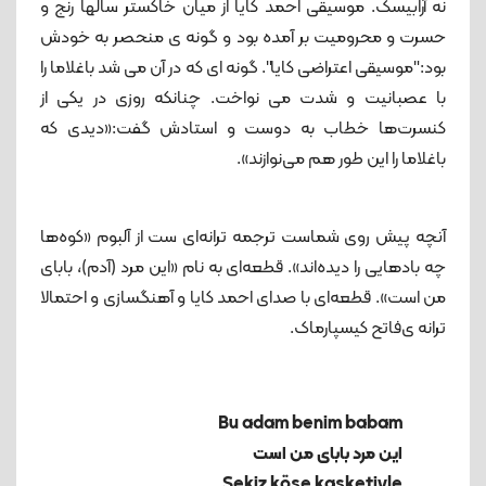
نه آرابیسک. موسیقی احمد کایا از میان خاکستر سالها رنج و
حسرت و محرومیت بر آمده بود و گونه ی‌ منحصر به خودش
بود:"موسیقی اعتراضی کایا". گونه ای که در آن می شد باغلاما را
با عصبانیت و شدت می نواخت. چنانکه روزی در یکی از
کنسرت‌ها خطاب به دوست و استادش گفت:«دیدی که
باغلاما را این طور هم می‌نوازند».
آنچه پیش روی شماست ترجمه ترانه‌ای ست از آلبوم «کوه‌ها
چه بادهایی را دیده‌اند». قطعه‌ای به نام «این مرد (آدم)، بابای
من است». قطعه‌ای با صدای احمد کایا و آهنگسازی و احتمالا
ترانه ی‌فاتح کیسپارماک.
این مرد بابای من است