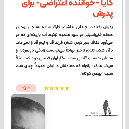
کایا -خواننده اعتراضی- برای
پدرش
پدرش بضاعت چندانی نداشت. کارگر ساده نساجی بود در
محله فقیرنشینی در شهر ملطیه ترکیه. آب باریکه‌ای که در
می‌آورد کفاف سیر کردن شش فرزند قد و نیم قد را نمی‌داد.
با آن شکم تله‌ی‌ ناچیز، نهایتاً می‌توانست زندگی دونفره‌ای را
سامان بدهد و گاهی هم سیگار ارزان قیمتی دود کند. مثلاً
سیگار مارک «بافرا» که معادلش در ایران حدوداً چیزی ست
شبیه "بهمن کوتاه".
5