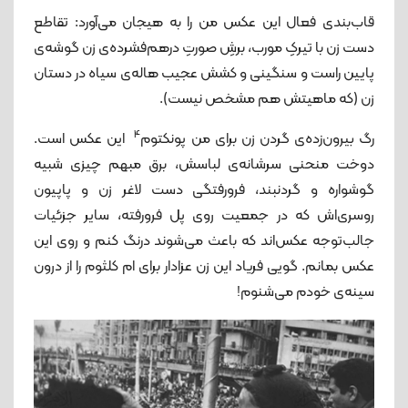
قاب‌بندی فعال این عکس من را به هیجان می‌آورد: تقاطع
دست زن با تیرکِ مورب، برشِ صورتِ درهم‌فشرده‌ی زن گوشه‌ی
پایین راست و سنگینی و کشش عجیب هاله‌ی سیاه در دستان
زن (که ماهیتش هم مشخص نیست).
4
رگ بیرون‌زده‌ی گردن زن برای من پونکتوم
این عکس است.
دوخت منحنی سرشانه‌ی لباسش، برق مبهم چیزی شبیه
گوشواره و گردنبند، فرورفتگی دست لاغر زن و پاپیون
روسری‌اش که در جمعیت روی پل فرورفته، سایر جزئیات
جالب‌توجه عکس‌اند که باعث می‌شوند درنگ کنم و روی این
عکس بمانم. گویی فریاد این زن عزادار برای ام کلثوم را از درون
سینه‌‌ی خودم می‌شنوم!