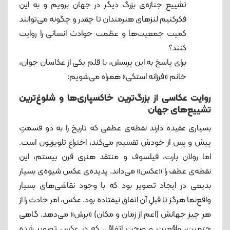
تشییع جنازه‌ی بزرگ دیگر در جهان برویم و به این
فکرکنیم لنزهای هنرمندان تا چقدر و چگونه می‌توانند
کمیت جمعیت‌ها و عظمت حوادث انسانی را روایت
کنند؟
برای پاسخ به این پرسش، با قلم یکی از عکاسان جوان،
خانم «فرزانه استکی» همراه می‌شویم:
روایت عکاسی از بزرگ‌ترین خاکسپاری‌ها و شلوغ‌ترین
تشییع‌های جهان
بسیاری عقیده دارند نقطه‌ی عطفی که تاریخ را به دو قسمتِ
پیش و پس از خودش تقسیم می‌کند، اختراع تلویزیون است.
اما رولان بارت،‌ فیلسوف و منتقد هنری قرن بیستم، این
نقطه‌ی عطف را «عکس» می‌داند. پدیده‌ی عکس شیوه‌ی بسیار
بدیعی در ایجاد تصویر بود که با وجود نقاشی‌های بسیار
واقع‌نما هرگز تا قبلِ آن اتفاق نیفتاده بود. عکس، امر حادث را از
هر چیز جهانش (اعم از زمان و مکان) «برش» می‌دهد. گاهی
حتمیت، واقعیت و صحت اتفاقی که در عکس تصویر شده