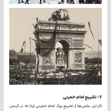
۷- تشییع امام خمینی
اگر این عکس‌ها از تشییع بزرگ امام خمینی (ره) که در گینس