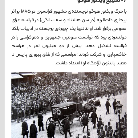
۶- تشییع ویکتور هوگو
با مرگ ویکتور هوگو نویسنده‌ی‌ مشهور فرانسوی در 1885 بر اثر
بیماری ذات‌الریه (در سن هشتاد و سه سالگی) در فرانسه عزای
عمومی برقرار شد. او نه‌تنها یک چهره‌ی برجسته در ادبیات بلکه
دولتمردی بود که توانست سومین جمهوری و دموکراسی را در
فرانسه تشکیل دهد. بیش از دو میلیون نفر در مراسم
خاکسپاری او شرکت کردند؛ مراسمی که از طاق پیروزی پاریس تا
معبد پانتئون (آرامگاه او) امتداد داشت.