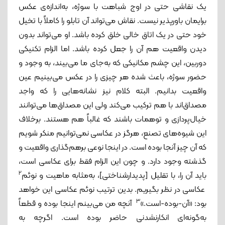
یک نقاشی حتی در اوج شباهت با سوژه، به‌اندازه‌ی عکس
برایمان باورپذیر نیست. نقاش می‌تواند آن تابلو را کاملاً با تخیل
خود حتی در یک اتاق خالی خلق کرده باشد. او می‌تواند بدون
دیدن واقعیت هم آن را جعل کرده باشد. اما الزام تکنیکی
دوربین، این چشم مکانیکی که به‌جای ما می‌بیند، به وجود و
حضور سوژه، باعث شده هر چیزی را در عکس می‌بینیم عین
واقعیت بدانیم. البته کلام نیز نشانه‌هایی را که واجد
مصداق‌اند با هم ترکیب می‌کند ولی این مصداق‌ها می‌توانند
خیال‌پردازی و توهمات باشند که غالباً هم هستند. برخلاف
این شیوه‌های تصنع، هرگز در عکاسی نمی‌توانیم منکر شویم
که آن چیز آنجا بوده است. در اینجا نوعی برهم‌گذاری واقعیت و
گذشته وجود دارد. و چون این الزام فقط برای عکاسی است،
2
باید آن را، با تقلیل [پدیدارشناختی]، به‌مثابه ماهیت و نوئم‌‌‌‌‌‌‌‌‌‌‌‌
عکاسی در نظر بگیریم. بدین ترتیب نوئم عکاسی این خواهد
3
بود: «آن-بوده-است.»
آنچه من می‌بینم اینجا بوده و قطعاً
به‌گونه‌ای انکارنشدنی حاضر بوده است‌. اگرچه به