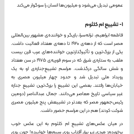
عمومی تبدیل می‌شود و میلیون‌ها انسان را سوگوار می‌کند
۱- تشییع ام کلثوم
فاطمه ابراهیم، ترانه‌سرا، بازیگر و خواننده‌ی مشهور بین‌المللی
مصر است که از دهه‌ی 1920 تا دهه‌ی هفتاد فعالیت داشت.
یکی از بزرگ‌ترین و تأثیرگذارترین خواننده‌های عرب قرن بیست
ملقب به ستاره‌ی شرق که در سوم فوریه‌ی 1975 در سن هفتاد
و شش سالگی درگذشت. مراسم تشییع‌جنازه‌ی او به یک
رویداد ملی تبدیل شد و حدود چهار میلیون مصری به
خیابان‌ها رفتند. بعضی این تشییع را بزرگ‌ترین تشییع جنازه
غیر سیاسی تاریخ معاصر می‌دانند. جمال عبدالناصر (دومین
رئیس‌جمهور مصر که بعدتر در تشییعش پنج میلیون مصری
شرکت کردند) هم در این مراسم حضور داشت.
در میان عکس‌های تشییع ام کلثوم به این عکس خوب
برخوردم: مردی زیر برق آفتاب روی سیم‌ها خوابیده! چون روی