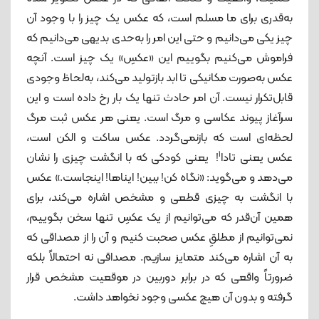
به‌قدری برای ما مسلم است، که عکس یک چیز را با وجود آن
چیز یکی می‌دانیم و حتی این امر را به‌حدی بدیهی می‌دانیم که
فراموش می‌کنیم بگوییم این «عکسِ» یک چیز است. آنچه
عکس به‌صورت مکانیکی تا ابد بازتولید می‌کند، به‌لحاظ وجودی
قابل‌تکرار نیست. آن امر حادث تنها یک ‌بار رخ داده است و این
سرآغاز پیوند عکاسی و مرگ است. یعنی هر عکس ثبت مرگ
لحظه‌ای است که بازنمی‌گردد. عکس ساکت و الکن است،
1
عکس یعنی تادا
! یعنی کودکی که با انگشت چیزی را نشان
می‌دهد و می‌گوید: «نگاه کن! ببین! ایناها! اینجاست.» عکس
با انگشت به چیزی قطعی و مشخص اشاره می‌کند، برای
همین آن‌قدر که می‌توانیم از یک عکسِ تنها سخن بگوییم،
نمی‌توانیم از مطلقِ عکس صحبت کنیم و آن را از مصداقی که
به آن اشاره می‌کند متمایز سازیم. مصداقی نه احتمالاً بلکه
ضرورتاً واقعی که در برابر دوربین در موقعیت مشخص قرار
گرفته و بدون آن هیچ عکسی وجود نخواهد داشت.