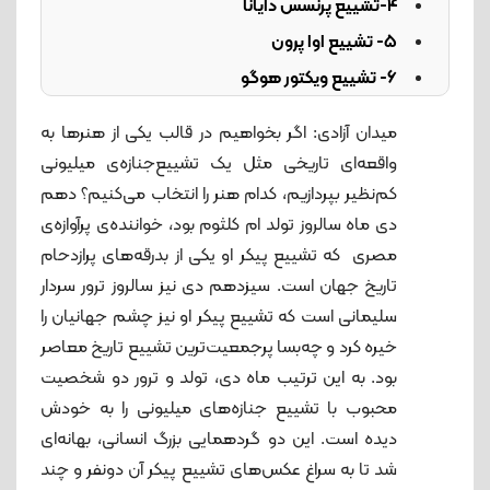
۴-تشییع پرنسس دایانا
۵- تشییع اوا پرون
۶- تشییع ویکتور هوگو
۷- تشییع امام خمینی
میدان آزادی: اگر بخواهیم در قالب یکی از هنرها به
۸- تشییع سردار قاسم سلیمانی
واقعه‌ا‌ی تاریخی مثل یک تشییع‌جنازه‌ی‌ میلیونی
کم‌نظیر بپردازیم، کدام هنر را انتخاب می‌کنیم؟ دهم
دی ماه سالروز تولد ام کلثوم بود، خواننده‌ی پرآوازه‌ی
مصری که تشییع پیکر او یکی از بدرقه‌های پرازدحام
تاریخ جهان است. سیزدهم دی نیز سالروز ترور سردار
سلیمانی است که تشییع پیکر او نیز چشم جهانیان را
خیره کرد و چه‌بسا پرجمعیت‌ترین تشییع تاریخ معاصر
بود. به این ترتیب ماه دی، تولد و ترور دو شخصیت
محبوب با تشییع جنازه‌های میلیونی را به خودش
دیده است. این دو گردهمایی بزرگ انسانی، بهانه‌ای
شد تا به سراغ عکس‌های تشییع پیکر آن دونفر و چند