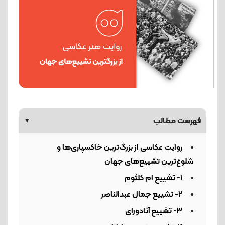
فهرست مطالب
▼
روایت عکاسی از بزرگ‌ترین خاکسپاری‌ها و
شلوغ‌ترین تشییع‌های جهان
۱- تشییع ام کلثوم
۲- تشییع جمال عبدالناصر
۳- تشییع آنادورای