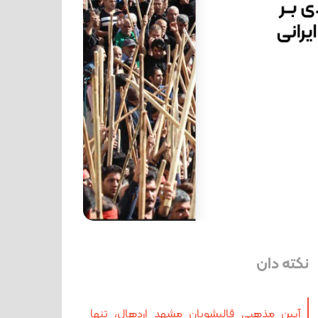
نکته دان
آیین مذهبی قالیشویان مشهد اردهال،‌ تنها