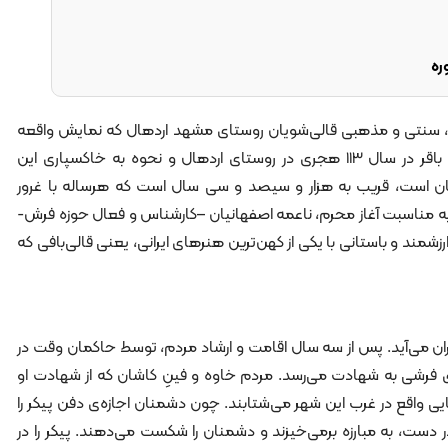
ره
نی، سنتی و مذهبی قالی‌شویان روستای مشهد اردهال که نمايش واقعه
شهادت سلطان علی بن محمد باقر در سال 113 هجری در روستای اردهال و نحوه به خاكسپاری اين
ان است، قریب به هزار و سیصد و سی سال است كه هرساله با غرور
به مناسبت آغاز محرم، ناعمه اصفهانیان –کارشناس و فعال حوزه فرش-
رزشمند و باستانی با یکی از کهن‌ترین هنرهای ایرانی، یعنی قالی‌بافی که
ران ‌می‌آید. پس از سه سال اقامت و ارشاد مردم، توسط حاکمان وقت در
وی فرشی به شهادت می‌رسد. مردم خاوه و فینِ کاشان که از شهادت او
ی واقع در غرب این شهر می‌شتابند. چون دشمنان اجازه‌ی دفن پیکر را
دست، به مبارزه برمی‌خیزند و دشمنان را شکست می‌دهند. پیکر را در