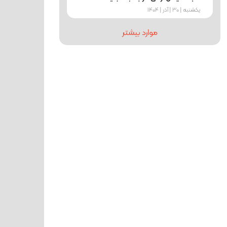
یکشنبه | 30 | آذر | 1404
موارد بیشتر