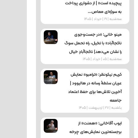
پیچیده است» | از دشواری پرداخت
به سوژه‌ای معاص...
ﺳﻪشنبه | 19 | خرداد | 1405
مینو خانی: «در جست‌وجوی
ناکجاآباد» با تخیل، راه تحمل سوگ
را نشان می‌دهد| ناکجاآبادِ خیال
ﺳﻪشنبه | 05 | خرداد | 1405
کریم نیکونظر: «ترامبو» نمایش
عریان سلطۀ رسانه در هالیوود |
آخرین تلاش‌ها برای حفظ اعتماد
جامعه
یکشنبه | 27 | اردیبهشت | 1405
ایوب آقاخانی: «همنت» از
برجسته‌ترین نمایش‌های چرخه