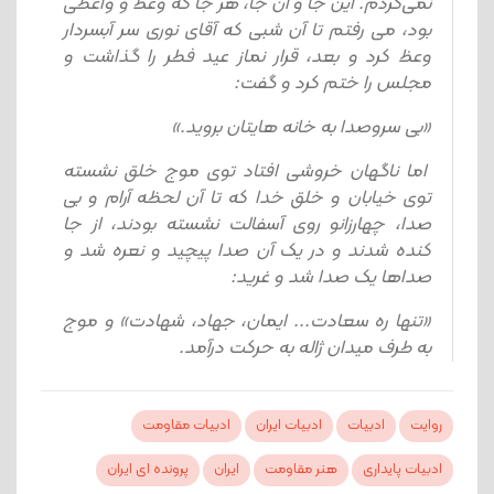
نمی‌کردم. این جا و آن جا، هر جا که وعظ و واعظی
بود، می رفتم تا آن شبی که آقای نوری سر آبسردار
وعظ کرد و بعد، قرار نماز عید فطر را گذاشت و
مجلس را ختم کرد و گفت:
«بی سروصدا به خانه هایتان بروید.»
اما ناگهان خروشی افتاد توی موج خلق نشسته
توی خیابان و خلق خدا که تا آن لحظه آرام و بی
صدا، چهارزانو روی آسفالت نشسته بودند، از جا
کنده شدند و در یک آن صدا پیچید و نعره شد و
صداها یک صدا شد و غرید:
«تنها ره سعادت... ایمان، جهاد، شهادت» و موج
به طرف میدان ژاله به حرکت درآمد.
روایت
ادبیات
ادبیات ایران
ادبیات مقاومت
ادبیات پایداری
هنر مقاومت
ایران
پرونده ای ایران