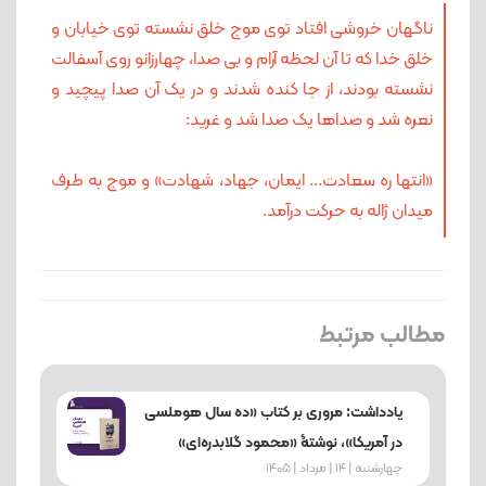
ناگهان خروشی افتاد توی موج خلق نشسته توی خیابان و
خلق خدا که تا آن لحظه آرام و بی صدا، چهارزانو روی آسفالت
نشسته بودند، از جا کنده شدند و در یک آن صدا پیچید و
نعره شد و صداها یک صدا شد و غرید:
«انتها ره سعادت... ایمان، جهاد، شهادت» و موج به طرف
میدان ژاله به حرکت درآمد.
مطالب مرتبط
یادداشت: مروری بر کتاب «ده سال هوملسی
در آمریکا»، نوشتۀ «محمود گلابدره‌ای»
چهارشنبه | 14 | مرداد | 1405