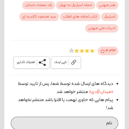
هنر میهنی
حمله اسراییل به تهران
یك صفحه داستان
اسراییل
كتاب لحظه های انقلاب
سید محمود گلابدره ای
ادبیات ملی میهنی
4.33
کپی لینک
اشتراک گذاری
دیدگاه های ارسال شده توسط شما، پس از تایید توسط
«میدان آزادی»
منتشر خواهد شد
پیام هایی که حاوی تهمت یا افترا باشد منتشر نخواهد
شد!