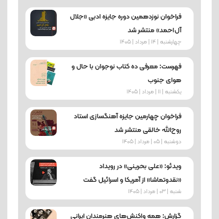
فراخوان نوزدهمین دوره جایزه ادبی «جلال
آل‌احمد» منتشر شد
چهارشنبه | 14 | مرداد | 1405
فهرست: معرفی ده کتاب نوجوان با حال و
هوای جنوب
یکشنبه | 11 | مرداد | 1405
فراخوان چهارمین جایزه آهنگسازی استاد
روح‌الله خالقی منتشر شد
دوشنبه | 05 | مرداد | 1405
ویدئو: «علی بحرینی» در رویداد
«نقدوتماشا» از آمریکا و اسرائیل گفت
شنبه | 03 | مرداد | 1405
گزارش: همه واکنش‌های هنرمندان ایرانی