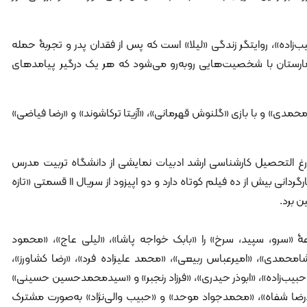
‌زاده»، روایتگر زندگی «لیلا» است که پس از فقدان پدر و تجربۀ حمله
ارستان با شخصیت‌هایی روبه‌رو می‌شود که هر یک درگیر پیامد‌های
مدی» و با بازی «گلنوش قهرمانی»، «آزیتا ترکاشوند» و «رضا فیاضی»
فارغ التحصیل کارشناسی ارشد ادبیات نمایشی از دانشگاه تربیت مدرس
است. او در کارنامۀ خود نویسندگی و کارگردانی بیش از ده فیلم کوتاه دارد و دو اپیزود از سریال 11 قسمتی «تازه
ن برد.
«سرو، سپید، سرخ» را «بابک خواجه پاشا»، «لیلی عاج»، «محمود
محمدی»، «امیرعباس ربیعی»، «محمد علیزاده فرد»، «رضا کشاورز»،
 حبیب‌زاده»، «ابوذر حیدری»، «فرزاد رنجبر» و «سیدمحمدحسین حسینی»
رضا شفاه»، «محمدجواد موحد» و «حبیب والی‌نژاد» به‌صورت مشترک