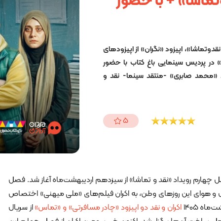
تماشا» + با حضور
قدوتماشا»، اپیزود «نگران» از اپیزودهای
در پردیس سینمایی باغ کتاب با حضور
 «محمد صابری» -منتقد سینما- نقد و
5
ل چهارم رویداد «نقد و تماشا» از سیزدهم اردیبهشت‌ماه آغاز شد. فصل
ل و هوای این روزهای وطن، به اکران فیلم‌های «ملی میهنی» اختصاص
اکران و نقد دو اپیزود «چادر مسافرتی»
و «تماس»
از سریال