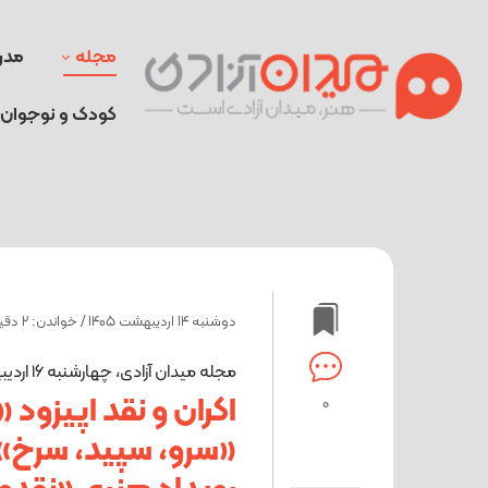
مجله
مدر
کودک و نوجوان
دوشنبه 14 اردیبهشت 1405 / خواندن: 2 دقیقه
مجله میدان آزادی، چهارشنبه 16 اردیبهشت برگزار می‌کند:
اکران و نقد اپیزود 
0
«سرو، سپید، سرخ»