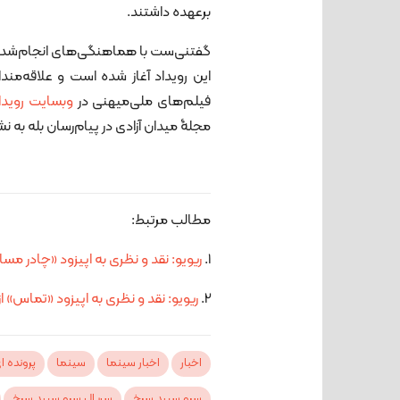
برعهده داشتند.
گفتنی‌ست با هماهنگی‌های انجام‌شده اک
این رویداد آغاز شده است و علاقه‌مند
فیلم‌های ملی‌میهنی در
وبسایت رویدا
مجلۀ میدان آزادی در پیام‌رسان بله به ن
مطالب مرتبط:
1.
ریویو: نقد و نظری به اپیزود «چادر مس
2.
ریویو: نقد و نظری به اپیزود «تماس» 
اخبار
اخبار سینما
سینما
پرونده ای
سرو سپید سرخ
سریال سرو سپید سرخ