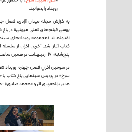
«
سرو، سپید، سرخ
» با حضور عوا
رویداد را بخوانید:
به گزارش مجله میدان آزادی، فصل جدی
کتاب آغاز شد. آخرین اکران از سلسله اک
پنج‌شنبه، ۱۷ اردیبهشت در همین ساعت برگزارخواهند شد.
در سومین اکرانِ فصل چهارم رویداد «نق
سرخ» در پردیس سینمایی باغ کتاب با 
مدیر برنامه‌ریزی اثر و «محمد صابری» -