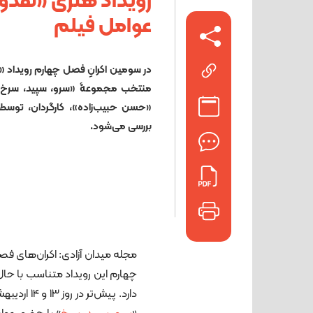
رویداد هنری «نقدو
عوامل فیلم
در سومین اکرانِ فصل چهارم رویداد «ن
منتخب مجموعۀ «سرو، سپید، سرخ» 
«حسن حبیب‌زاده»، کارگردان، توسط
بررسی می‌شود.
مجله میدان آزادی: اکران‌های فص
چهارم این رویداد متناسب با حا
دارد. پیش‌تر در روز 13 و 14 اردیبهشت‌ماه 1405