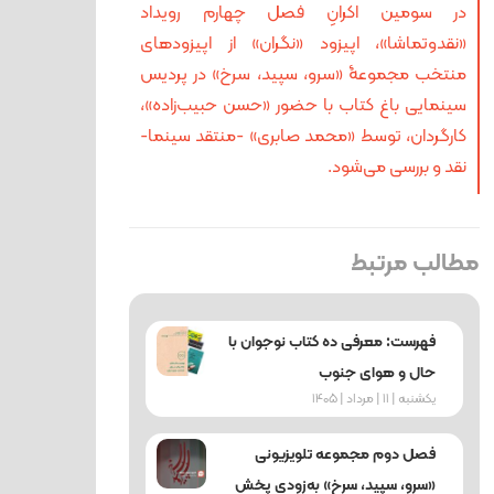
در سومین اکرانِ فصل چهارم رویداد
«نقدوتماشا»، اپیزود «نگران» از اپیزودهای
منتخب مجموعۀ «سرو، سپید، سرخ» در پردیس
سینمایی باغ کتاب با حضور «حسن حبیب‌زاده»،
کارگردان، توسط «محمد صابری» -منتقد سینما-
نقد و بررسی می‌شود.
مطالب مرتبط
فهرست: معرفی ده کتاب نوجوان با
حال و هوای جنوب
یکشنبه | 11 | مرداد | 1405
فصل دوم مجموعه تلویزیونی
«سرو، سپید، سرخ» به‌زودی پخش