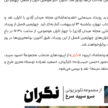
مل ساخت آن‌ها برگزار شد. اکنون خبر سومین اکران از فصل چهارم این
د رویداد سینمایی «نقدوتماشا»ی مجله میدان آزادی با اکران، نقد و
بررسی فیلم‌های «ملی میهنی» در باغ کتاب تهران، یکشنبه ۱۳ اردیبهشت آغاز به‌کار کرد. چهارمین فصل از رویداد
نقدوتماشا (مجموعه رویدادهای سینمایی مجله میدان آزادی) با چهار اکران موضوعی، از ساعت ۱۷:۳۰ در باغ
ران‌های چهارمین فصل از این رویداد، طبق آخرین برنامه‌ریزی‌ها در روز
دوتماشا»، اپیزود «
نگران
» از اپیزودهای منتخب مجموعۀ «سرو، سپید،
حضور «حسن حبیب‌زاده» کارگردان، «سعید نقدزاده توسط» مجری طرح و
منتقد سینما- نقد و بررسی می‌شود.