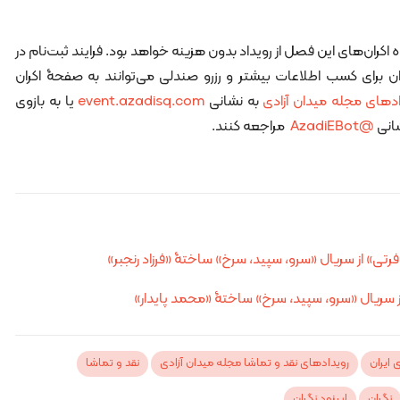
ران‌های این فصل از رویداد بدون هزینه خواهد بود. فرایند ثبت‌نام در
ان برای کسب اطلاعات بیشتر و رزرو صندلی می‌توانند به صفحۀ اکران
دهای مجله میدان آزادی
به نشانی
event.azadisq.com
یا به بازوی
شانی
@AzadiEBot
مراجعه کنند.
افرتی» از سریال «سرو، سپید، سرخ» ساختۀ «فرزاد رنجبر»
از سریال «سرو، سپید، سرخ» ساختۀ «محمد پایدار»
 ایران
رویدادهای نقد و تماشا مجله میدان آزادی
نقد و تماشا
نگران
اپیزود نگران