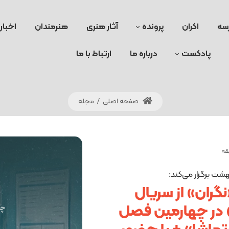
سه
اکران
پرونده
آثار هنری
هنرمندان
اخبار
پادکست
درباره ما
ارتباط با ما
صفحه اصلی
/
مجله
«نگران» از سریال
 در چهارمین فصل