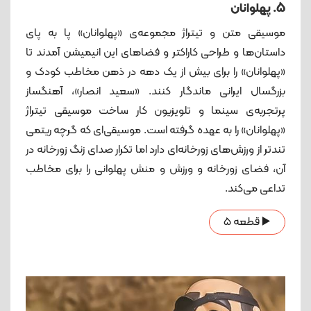
5. پهلوانان
موسیقی متن و تیتراژ مجموعه‌ی «پهلوانان» پا به پای
داستان‌ها و طراحی کاراکتر و فضاهای این انیمیشن آمدند تا
«پهلوانان» را برای بیش از یک دهه در ذهن مخاطب کودک و
بزرگسال ایرانی ماندگار کنند. «سعید انصار»، آهنگساز
پرتجربه‌ی سینما و تلویزیون کار ساخت موسیقی تیتراژ
«پهلوانان» را به عهده گرفته است. موسیقی‌ای که گرچه ریتمی
تندتر از ورزش‌های زورخانه‌ای دارد اما تکرار صدای زنگ زورخانه در
آن، فضای زورخانه و ورزش و منش پهلوانی را برای مخاطب
تداعی می‌کند.
▶️ قطعه 5