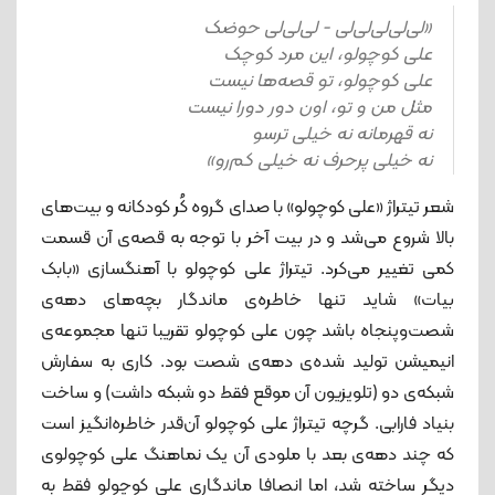
«لی‌لی‌لی‌لی‌لی - لی‌لی‌لی حوضک
علی کوچولو، این مرد کوچک
علی کوچولو، تو قصه‌ها نیست
مثل من و تو، اون دور دورا نیست
نه قهرمانه نه خیلی ترسو
نه خیلی پرحرف نه خیلی کم‌رو»
شعر تیتراژ «علی کوچولو» با صدای گروه کُر کودکانه و بیت‌های
بالا شروع می‌شد و در بیت آخر با توجه به قصه‌ی آن قسمت
کمی تغییر می‌کرد. تیتراژ علی کوچولو با آهنگسازی «بابک
بیات» شاید تنها خاطره‌ی ماندگار بچه‌های دهه‌ی
شصت‌وپنجاه باشد چون علی کوچولو تقریبا تنها مجموعه‌ی
انیمیشن تولید شده‌ی دهه‌ی شصت بود. کاری به سفارش
شبکه‌ی دو (تلویزیون آن موقع فقط دو شبکه داشت) و ساخت
بنیاد فارابی. گرچه تیتراژ علی کوچولو آن‌قدر خاطره‌انگیز است
که چند دهه‌ی بعد با ملودی آن یک نماهنگ علی کوچولوی
دیگر ساخته شد، اما انصافا ماندگاری علی کوچولو فقط به