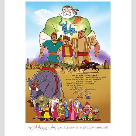
سیاوش زرین‌آبادی
انیمیشن «پهلوانان»، ساخته‌ی «
»