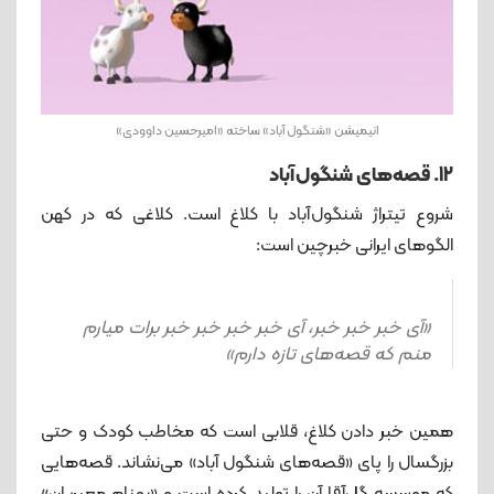
انیمیشن «شنگول آباد» ساخته «امیرحسین داوودی»
12. قصه‌های شنگول‌آباد
شروع تیتراژ شنگول‌آباد با کلاغ است. کلاغی که در کهن‌
الگوهای ایرانی خبرچین است:
«آی خبر خبر خبر، آی خبر خبر خبر خبر برات میارم
منم که قصه‌های تازه دارم»
همین خبر دادن کلاغ، قلابی است که مخاطب کودک و حتی
بزرگسال را پای «قصه‌های شنگول آباد» می‌نشاند. قصه‌هایی
که موسسه گل‌آقا آن را تولید کرده است و «بهنام معیریان»