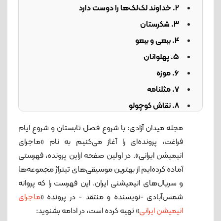
2. خداوند لک‌لک‌ها را دوست دارد
3. شکرستان
4. ببعی و ببعو
5. پهلوانان
6. موزه
7. مثلنامه
8. نقاش کوچولو
9. دانشمندان بزرگ
مجله میدان آزادی: با شروع فصل تابستان و شروع ایام
10. سفرهای سعدی
فراغت، پرونده‌ای را آغاز می‌کنیم به نام «ماجرای
11. مهارت‌های زندگی
انیمیشن ایرانی». در اولین صفحه ازاین پرونده، فهرستی
آماده کرده‌ایم از بهترین موسیقی‌های تیتراژ مجموعه‌ها
12. قصه‌های شنگول‌آباد
و سریال‌های انیمیشنی ایران. این فهرست را که پروانه
شمس‌آبادی -نویسنده و منتقد - در پرونده «
ماجرای
انیمیشن ایرانی
» تهیه کرده است، در ادامه بشنوید: