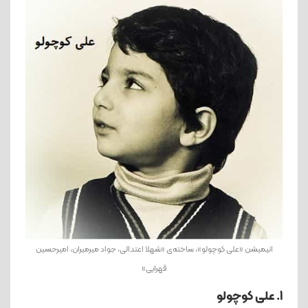
انیمیشن «علی کوچولو»، ساخته‌ی «شهلا اعتدالی، جواد میرمیران، امیرحسین
قهرایی»
1. علی کوچولو