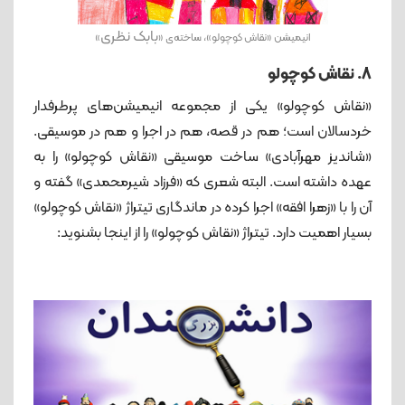
بابک نظری
انیمیشن «نقاش کوچولو»، ساخته‌ی «
»
8. نقاش کوچولو
«نقاش کوچولو» یکی از مجموعه انیمیشن‌های پرطرفدار
خردسالان است؛ هم در قصه، هم در اجرا و هم در موسیقی.
«شاندیز مهرآبادی» ساخت موسیقی «نقاش کوچولو» را به
عهده داشته است. البته شعری که «فرزاد شیرمحمدی» گفته و
آن را با «زهرا افقه» اجرا کرده در ماندگاری تیتراژ «نقاش کوچولو»
بسیار اهمیت دارد. تیتراژ «نقاش کوچولو» را از اینجا بشنوید: