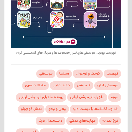
فهرست بهترین موسیقی‌های تیتراژ مجموعه‌ها و سریال‌های انیمیشنی ایران
فهرست
کودک و نوجوان
سینما
موسیقی
موسیقی ایران
انیمیشن
حامد کیایی
ماندانا جعفری
موزه
ماجرای انیمیشن ایرانی
پرونده ماجرای انیمیشن ایرانی
خداوند لک‌لک‌ها را دوست دارد
ببعی و ببعو
نقاش کوچولو
فرخ یکدانه
مهارت‌های زندگی
دانشمندان بزرگ