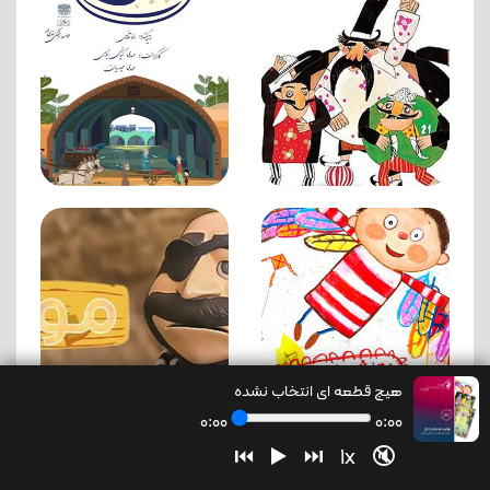
هیچ قطعه ای انتخاب نشده
0:00
0:00
⏮
▶️
⏭
1x
🔇