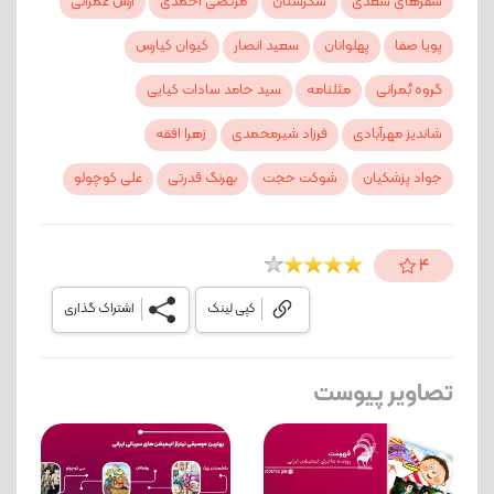
سفرهای سعدی
شکرستان
مرتضی احمدی
آرش عمرانی
پویا صفا
پهلوانان
سعید انصار
کیوان کیارس
گروه بُمرانی
مثلنامه
سید حامد سادات کیایی
شاندیز مهرآبادی
فرزاد شیرمحمدی
زهرا افقه
جواد پزشکیان
شوکت حجت
بهرنگ قدرتی
علی کوچولو
4
کپی لینک
اشتراک گذاری
تصاویر پیوست