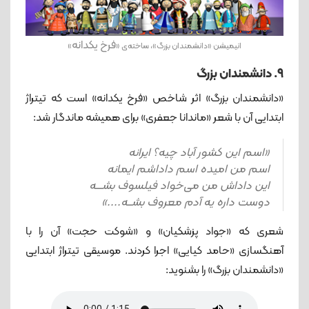
فرخ یکدانه
انیمیشن «دانشمندان بزرگ»، ساخته‌ی «
»
9. دانشمندان بزرگ
«دانشمندان بزرگ» اثر شاخص «فرخ یکدانه» است که تیتراژ
ابتدایی آن با شعر «ماندانا جعفری» برای همیشه ماندگار شد:
«اسم این کشور آباد چیه؟ ایرانه
اسم من امیده اسم داداشم ایمانه
این داداش من می‌خواد فیلسوف بشـــه
دوست داره یه آدم معروف بشــه....»
شعری که «جواد پزشکیان» و «شوکت حجت» آن را با
آهنگسازی «حامد کیایی» اجرا کردند. موسیقی تیتراژ ابتدایی
«دانشمندان بزرگ» را بشنوید: