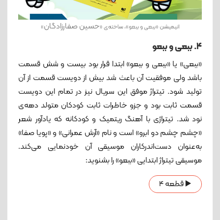
حسین صفارزادگان
انیمیشن «ببعی و ببعو»، ساخته‌ی «
»
4. ببعی و ببعو
«ببعی» یا «ببعی و ببعو» ابتدا قرار بود بیست و شش قسمت
باشد ولی موفقیت آن باعث شد بیش از دویست قسمت از آن
تولید شود. تیتراژ موفق این سریال نیز در تمام این دویست
قسمت ثابت بود و جزو خاطرات ثابت کودکان متولد دهه‌ی
نود شد. تیتراژی با آهنگ ریتمیک و کودکانه که یادآور شعر
«چشم چشم دو ابرو» است و نام «آرش عمرانی» و «پویا صفا»
به‌عنوان دست‌اندرکاران موسیقی آن خودنمایی می‌کند.
موسیقی تیتراژ ابتدایی «ببعو» را بشنوید:
▶️ قطعه 4