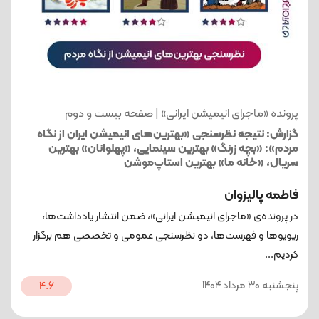
پرونده «ماجرای انیمیشن ایرانی» | صفحه بیست و دوم
گزارش: نتیجه نظرسنجی «بهترین‌های انیمیشن‌ ایران از نگاه
مردم»: «بچه زرنگ» بهترین سینمایی، «پهلوانان» بهترین
سریال، «خانه ما» بهترین استاپ‌موشن
فاطمه پالیزوان
در پرونده‌ی «ماجرای انیمیشن ایرانی»، ضمن انتشار یادداشت‌ها،
ریویوها و فهرست‌ها، دو نظرسنجی عمومی و تخصصی هم برگزار
کردیم...
پنجشنبه 30 مرداد 1404
4.6