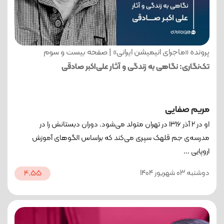
پرونده «ماجرای انیمیشن ایرانی» | صفحه بیست و سوم
تک‌نگاری: نگاهی به زندگی و آثار علی‌اکبر صادقی
مریم صفایی
او در ۲ آذر ۱۳۱۶ در تهران متولد می‌شود. دوران دبستانش را در
مدرسه‌ی جم قلهک سپری می‌کند که براساس الگوهای آموزش
اروپایی ...
دوشنبه 03 شهریور 1404
4.55