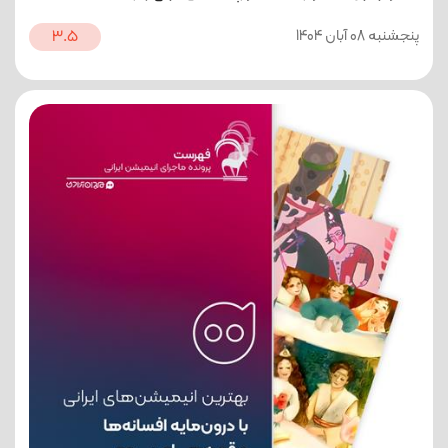
پنجشنبه 08 آبان 1404
3.5