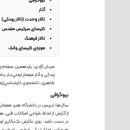
بیوگرافی
آثار
تالار وحدت (تالار رودکی)
کلیسای سرکیس مقدس
تالار فرهنگ
موزه‌ی کلیسای وانک
میدان آزادی: یازدهمین صفحه‌ی 
زندگی و آثار معمار ارمنی‌تبار ب
طاهری، دانشجوی کارشناسی‌ارش
بیوگرافی
سال‌ها تدریس در دانشگاه هنر، معما
از آثارش از لحاظ طراحی امکانات فنی، ه
در دست باشد. برای نگارش تک‌نگاری او 
هیچکس اما از زندگی شخصی او خبری نداشت