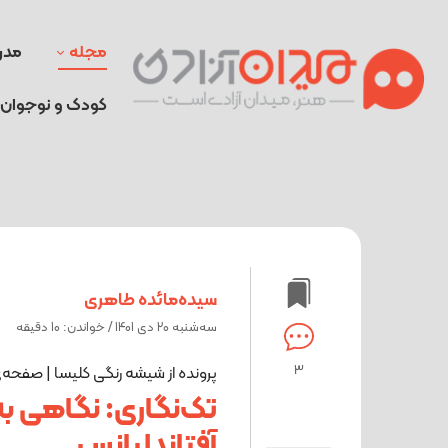
مجله
مدر
کودک و نوجوان
سیده‌مائده طاهری
ﺳﻪشنبه 20 دی 1401 / خواندن: 10 دقیقه
3
پرونده از شیشه رنگی کلیسا | صفحه
تک‌نگاری: نگاهی به 
آفتاندلیانس