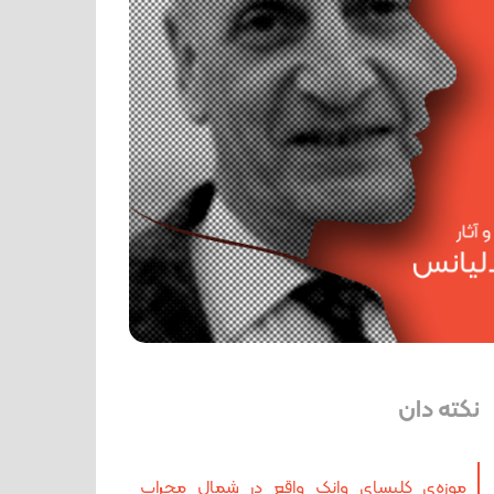
نکته دان
موزه‌ی کلیسای وانک واقع در شمال محراب