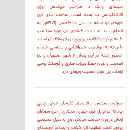
کلیسای وانک با طراحی مهندس اوژن
آفتاندلیانس بنا شده است. ساخت بنای این
موزه‌ی دو طبقه در سال 1350ه.ش (1971م.) به
اتمام رسید. مساحت طبقه‌ی اول موزه 600 متر،
طبقه‌ی دوم 525 متر و زیرزمین آن 250 متر است.
با توجه به موقعیت جغرافیایی و سیاسی جلفا و
حضور ارامنه در این بخش از شهر اصفهان و نیز
اهمیت و لزوم حفظ میراث هنری و فرهنگ بومی
ارامنه، این موزه اهمیت ویژه‌ای دارد
سرکیس مقدس، از قدیسان کلیسای حواری ارمنی
بود که در اوایل قرن چهارم میلادی از جزو سرداران
ارتش در روم خدمت می‌کرد. وی به‌دلیل مسیحی
بودن، تحت تعقیب قرار گرفت و ابتدا به ارمنستان