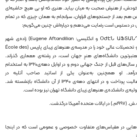
خودش، از هنرش صحبت به میان بیاید. هنری که او بی هیچ حاشیه‌ای
 من هم بعد از جستجوهای فراوان، سرانجام به همان چیزی که در تمام
نس در دسترس است رضایت می‌دهم و درباره‌اش چنین می‌گویم:
اوژن آفتاندلیانس (ارمنی: ՕԺԷՆ ԱՖՏԱՆԴԻԼԵԱՆՑ و انگلیسی: Eugene Aftandilian) زاده‌ی شهر
تبریز در سال 1292ه.ش (1913م.) است. او تحصیلات عالی خود را در مدرسه‌ی هنرهای زیبای پاریس (École des
رین و معتبرترین دانشگاه‌های هنرِ جهان است، در رشته‌ی معماری گذراند.
آفتاندلیانس پس از بازگشت از فرانسه در سال‌های قبل از جنگ جهانی دوم و در اوایل دهه‌ی‌1320 به استخدام
درآمد. او همچنین به‌‌عنوان یکی از اساتید صاحب آتلیه در
دانشکده‌ی هنرهای زیبای تهران به فعالیت پرداخت و در انتهای دهه‌ی 1340 از آن دانشگاه بازنشسته شد.
ولیه‌ی دانشکده‌ی هنرهای زیبای دانشگاه تهران نیز بوده است.
وژه‌هایی در مقیاس‌های متفاوت خصوصی و عمومی است که در اینجا