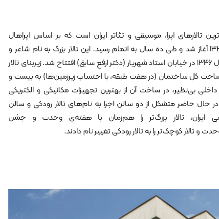
رین تالارهای اپرا، موسیقی و تئاتر ایران است که بر اساس اپراهال
وین طراحی شد، ساخت آن در سال ۱۳۳۶ آغاز شد و طی ده سال به اتمام رسید. این تالار بزرگ به نام شاعر و
نوازنده‌ی ایرانی، ابوعبدالله رودکی، در سال ۱۳۴۶ در خیابان استاد شهریار (دکتر ارفع سابق) افتتاح شد. زیربنای تالار
مساحت کل ساختمان (در هفت طبقه، با احتساب زیرزمین‌ها) به بیست و
داخلی بی‌نظیر، در ساخت آن از بهترین تجهیزات مکانیکی و الکتریکی
حال حاضر متشکل از دو سالن اجرا به نام‌های تالار رودکی و سالن
 ایران، تالار بزرگ‌تر را هم‌زمان با هفته‌‌ی وحدت و جشن
دت و تالار کوچک‌تر را به تالار رودکی تغییر نام دادند.