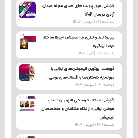
گزارش: مرور پرونده‌های هنری مجله میدان
آزادی در سال 1404
ﺳﻪشنبه | 04 | فروردین | 1405
ریویو: نقد و نظری به انیمیشن «یوز» ساخته
«رضا ارژنگی»
پنجشنبه | 08 | آبان | 1404
فهرست: بهترین انیمیشن‌های ایرانی با
درونمایه داستان‌ها و افسانه‌های بومی
دوشنبه | 24 | شهریور | 1404
گزارش: نتیجه نظرسنجی «بهترین استاپ
موشن ایرانی» از نگاه منتقدان و متخصصان
انیمیشن
یکشنبه | 23 | شهریور | 1404