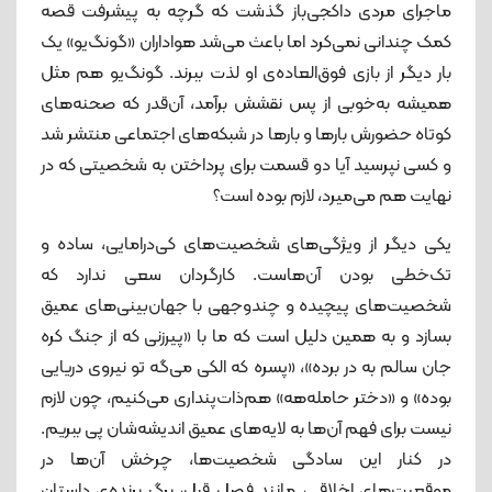
ماجرای مردی داکجی‌باز گذشت که گرچه به پیشرفت قصه
کمک چندانی نمی‌کرد اما باعث می‌شد هواداران «گونگ‌یو» یک
بار دیگر از بازی فوق‌العاده‌ی او لذت ببرند. گونگ‌یو هم مثل
همیشه به‌خوبی از پس نقشش برآمد، آن‌قدر که صحنه‌های
کوتاه حضورش بارها و بارها در شبکه‌های اجتماعی منتشر شد
و کسی نپرسید آیا دو قسمت برای پرداختن به شخصیتی که در
نهایت هم می‌میرد، لازم بوده است؟
یکی دیگر از ویژگی‌های شخصیت‌های کی‌درامایی، ساده و
تک‌خطی بودن آن‌هاست. کارگردان سعی ندارد که
شخصیت‌های پیچیده و چندوجهی با جهان‌بینی‌های عمیق
بسازد و به همین دلیل است که ما با «پیرزنی که از جنگ کره
جان سالم به در برده»، «پسره که الکی می‌گه تو نیروی دریایی
بوده» و «دختر حامله‌هه» هم‌ذات‌پنداری می‌کنیم، چون لازم
نیست برای فهم آن‌ها به لایه‌های عمیق اندیشه‌‌شان پی ببریم.
در کنار این سادگی شخصیت‌ها، چرخش آن‌ها در
موقعیت‌های اخلاقی، مانند فصل قبل، برگ برنده‌ی داستان