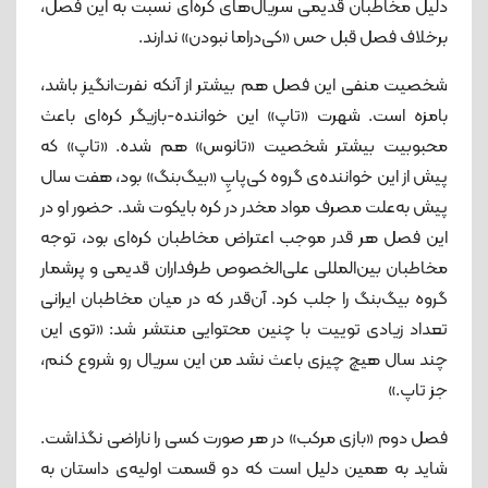
دلیل مخاطبان قدیمی سریال‌های کره‌ای نسبت به این فصل،
برخلاف فصل قبل حس «کی‌دراما نبودن» ندارند.
شخصیت منفی این فصل هم بیشتر از آنکه نفرت‌انگیز باشد،
بامزه است. شهرت «تاپ» این خواننده-بازیگر کره‌ای باعث
محبوبیت بیشتر شخصیت «تانوس» هم شده. «تاپ» که
پیش از این خواننده‌ی گروه کی‌پاپِ «بیگ‌بنگ» بود، هفت سال
پیش به‌علت مصرف مواد مخدر در کره بایکوت شد. حضور او در
این فصل هر قدر موجب اعتراض مخاطبان کره‌ای بود، توجه
مخاطبان بین‌المللی علی‌الخصوص طرفداران قدیمی و پرشمار
گروه بیگ‌بنگ را جلب کرد. آن‌قدر که در میان مخاطبان ایرانی
تعداد زیادی توییت با چنین محتوایی منتشر شد: «توی این
چند سال هیچ چیزی باعث نشد من این سریال رو شروع کنم،
جز تاپ.»
فصل دوم «بازی مرکب» در هر صورت کسی را ناراضی نگذاشت.
شاید به همین دلیل است که دو قسمت اولیه‌ی داستان به