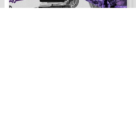
هنر و ادبیات ضد آمریکایی
رویدادهای نقد و تماشا: فصل سینمای زندگی