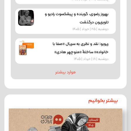
بهروز رضوی، گوینده و پیشکسوت رادیو و
تلویزیون درگذشت
دوشنبه | 25 | خرداد | 1405
ریویو: نقد و نظری به سریال «صفا با
خانواده» ساختۀ «منوچهر هادی»
دوشنبه | 18 | خرداد | 1405
موارد بیشتر
بیشتر بخوانیم