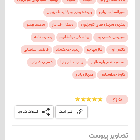
سریالسازی ایرانی
پرونده روزی روزگاری تلویزیون
بدترین سریال های تلویزیون
دهقان فداکار
محمد رشنو
سیروس حسن پور
بیا تا گل برافشانیم
رضایت نامه
کلاس اول
غاز مهاجر
رشید حاجتمند
فاطمه سلطانی
معصومه میرابوطالبی
زینب امامی نیا
حسین شریفی
کاوه خداشناس
سریال بادار
5
کپی لینک
اشتراک گذاری
تصاویر پیوست