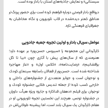
سیستانی» و نمایش جاذبه‌های استان با بادار بوده است.
درواقع بادار فرصتی دوباره فراهم کرده است برای حضور پررنگ‌تر
مناطق کمتر دیده‌شده در قاب تلویزیون و نگاه مخاطبان به
جغرافیای فرهنگی تازه‌.
عوامل سریال بادار و اولین تجربه جعبه جادویی
کارگردانی این مجموعه را «سیروس حسن‌پور» بر عهده دارد؛
هنرمندی که از سال‌های پیش با آثاری چون «بیا تا گل
برافشانیم»، «رضایت‌نامه»، «کلاس اول» و «غاز مهاجر»
شناخته شده است. حسن‌پور از فعالان باسابقه سینمای کودک
و نوجوان است و جوایز متعددی از جشنواره‌های داخلی و
خارجی کسب کرده؛ از جمله تندیس طلایی جشنواره کودک و
نوجوان برای فیلم «دهقان فداکار» و جایزه ویژه هیأت داوران
در جشنواره تونس. هرچند این نخستین تجربه تلویزیونی او در
مقام کارگردان یک سریال بلند است، اما پیشینه طولانی‌اش در