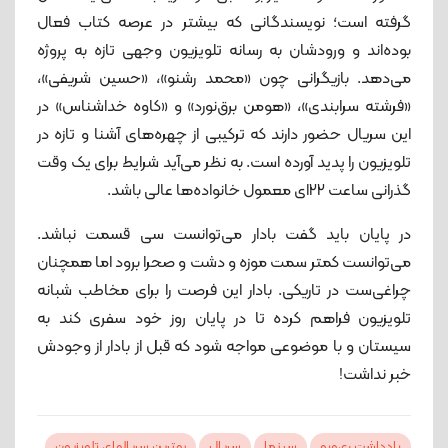
گرفته است؛ نویسندگانی که بیشتر در عرصه کتاب فعال
بوده‌اند و ورودشان به رسانه تلویزیون وجهی تازه به پروژه
می‌دهد. بازیگرانی چون «محمد رشنو»، «حسین شریفی»،
«فرشته سرابندی»، «هومن برق‌نورد» و «کاوه خداشناس» در
این سریال حضور دارند که ترکیبی از چهره‌های آشنا و تازه در
تلویزیون را پدید آورده است. به نظر می‌آید شرایط برای یک وقت
گذرانی ساعت ۲۲ای معمول خانواده‌ها عالی باشد.
در پایان باید گفت بادار می‌توانست سی قسمت نباشد.
می‌توانست کمتر سمت موزه و دشت و صحرا برود اما همچنان
چراغی‌ست در تاریکی. بادار این فرصت را برای مخاطب شبانه
تلویزیون فراهم کرده تا در پایان روز خود سفری کند به
سیستان و با موضوعی مواجه شود که قبل از بادار از وجودش
خبر نداشت!
یادداشت ری‌ویو
سینما
سریال
بهترین سریالهای تلویزیون