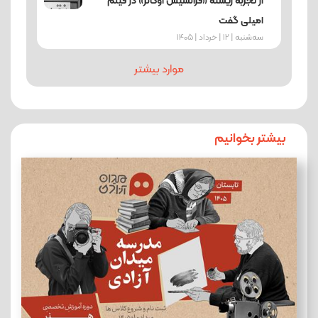
از تجربۀ زیستۀ «فرانسیس اوکانر» در فیلم
امیلی گفت
ﺳﻪشنبه | 12 | خرداد | 1405
موارد بیشتر
بیشتر بخوانیم