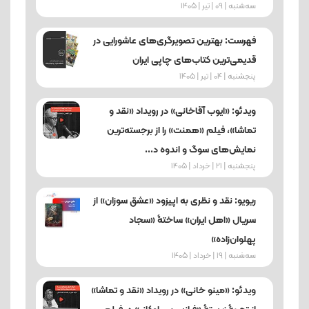
ﺳﻪشنبه | 09 | تیر | 1405
فهرست: بهترین تصویرگری‌های عاشورایی در
قدیمی‌ترین کتاب‌های چاپی ایران
پنجشنبه | 04 | تیر | 1405
ویدئو: «ایوب آقاخانی» در رویداد «نقد و
تماشا»، فیلم «همنت» را از برجسته‌ترین
نمایش‌های سوگ و اندوه د...
پنجشنبه | 21 | خرداد | 1405
ریویو: نقد و نظری به اپیزود «عشق سوزان» از
سریال «اهل ایران» ساختۀ «سجاد
پهلوان‌زاده»
ﺳﻪشنبه | 19 | خرداد | 1405
ویدئو: «مینو خانی» در رویداد «نقد و تماشا»