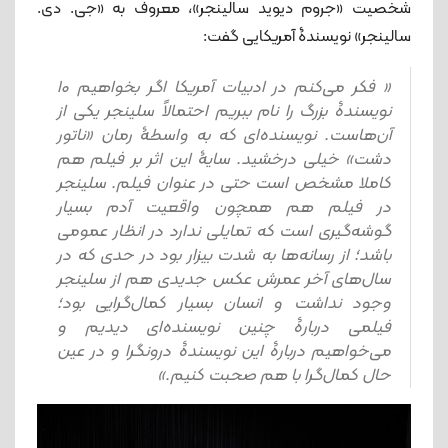
شخصیت «جروم دیوید سالینجر»، معروف به «جی. دی.
سالینجر» نویسندۀ آمریکایی گفت:
« فکر می‌کنم در ادبیات آمریکا اگر بخواهیم ۱۰
نویسندۀ بزرگ را نام ببریم احتمالاً سلینجر یکی از
آن‌هاست. نویسنده‌ای که به واسطۀ رمان «ناتور
دشت» خیلی درخشید. سایۀ این اثر بر فیلم هم
کاملا مشخص است حتی در عنوان فیلم. سلینجر
در فیلم هم همچون واقعیت آدم بسیار
گوشه‌گیری است که تمایلی ندارد در انظار عمومی
باشد؛ از رسانه‌ها به شدت بیزار بود در حدی که در
سال‌های آخر عمرش عکس جدیدی هم از سلینجر
وجود نداشت و انسان بسیار کمال‌گرایی بود؛
فیلمی دربارۀ چنین نویسنده‌ای دیدیم و
می‌خواهیم دربارۀ این نویسندۀ درونگرا و در عین
حال کمال‌گرا با هم صحبت کنیم.»