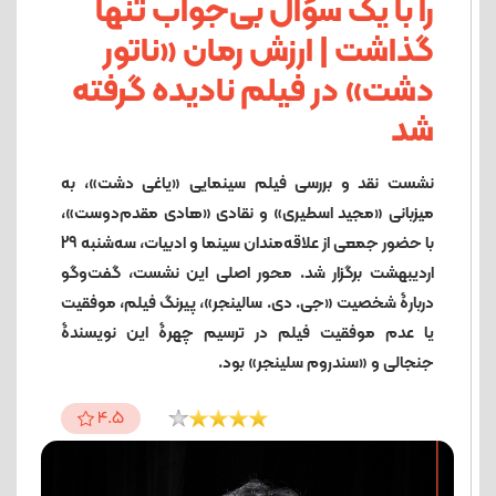
را با یک سؤال بی‌جواب تنها
گذاشت | ارزش رمان «ناتور
دشت» در فیلم نادیده گرفته
شد
نشست نقد و بررسی فیلم سینمایی «یاغی دشت»، به
میزبانی «مجید اسطیری» و نقادی «هادی مقدم‌دوست»،
با حضور جمعی از علاقه‌مندان سینما و ادبیات، سه‌شنبه 29
اردیبهشت برگزار شد. محور اصلی این نشست، گفت‌وگو
دربارۀ شخصیت «جی. دی. سالینجر»، پیرنگ فیلم، موفقیت
یا عدم موفقیت فیلم در ترسیم چهرۀ این نویسندۀ
جنجالی و «سندروم سلینجر» بود.
4.5