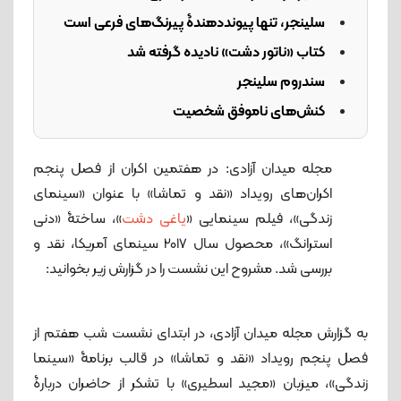
سلینجر، تنها پیوند‌دهندۀ پیرنگ‌های فرعی است
کتاب «ناتور دشت» نادیده گرفته شد
سندروم سلینجر
کنش‌های ناموفق شخصیت
مجله میدان آزادی: در هفتمین اکران از فصل پنجم
اکران‌های رویداد «نقد و تماشا» با عنوان «سینمای
زندگی»، فیلم سینمایی «
یاغی دشت
»، ساختۀ «دنی
استرانگ»، محصول سال 2017 سینمای آمریکا، نقد و
بررسی شد. مشروح این نشست را در گزارش زیر بخوانید:
به گزارش مجله میدان آزادی، در ابتدای نشست شب هفتم از
فصل پنجم رویداد «نقد و تماشا» در قالب برنامۀ «سینما
زندگی»، میزبان «مجید اسطیری» با تشکر از حاضران دربارۀ