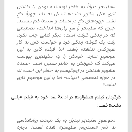
«سلینجر صرفاً به خاطر نویسنده بودن یا داشتن
اثری مثل «ناتور دشت» تبدیل به یک چهرۀ داغ
نشد. چهره‌های داغ در ادبیات و سینما کم نیستند.
چیزی که سلینجر را سرِ زبان‌ها انداخت، تصمیمی
که در زندگی گرفت است: دیگر کتابی چاپ نکرد،
رفت یک گوشه زندگی کرد و خواست کاری به کار
هیچ‌کس نداشته باشد. اما فیلم کاری به این
موضوع ندارد. خودش را به سلینجری پیوست
می‌کند که شهرتش به خاطر همین است -عمده
مشهور شدنش در ژورنالیسم به خاطر این است، نه
در حوزه تخصصی ادبیات- اما با این موضوع کاری
ندارد.»
کارگردان فیلم «عطرآلود» در ادامۀ نقد خود به فیلم «یاغی
دشت» گفت:
«موضوع سلینجر تبدیل به یک مبحث روانشناسی
به نام «سندروم سلینجر» شده است؛ درباره