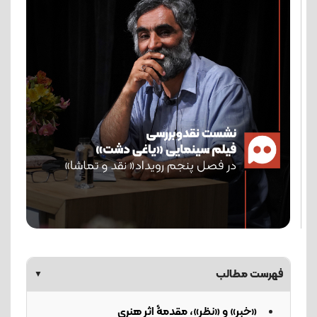
فهرست مطالب
▼
«خبر» و «نظر»، مقدمۀ اثر هنری