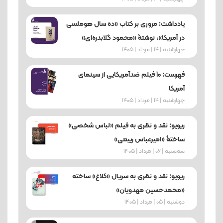
یادداشت: مروری بر کتاب «ده سال هوملسی
در آمریکا»، نوشتۀ «محمود گلابدره‌ای»
چهارشنبه | 14 | مرداد | 1405
فهرست: 10 فیلم ضدآمریکایی از سینمای
آمریکا
چهارشنبه | 14 | مرداد | 1405
ریویو: نقد و نظری به فیلم «لباس شخصی»
ساختۀ «امیرعباس ربیعی»
ﺳﻪشنبه | 06 | مرداد | 1405
ریویو: نقد و نظری به سریال «کلاغ» ساخته
«محمدحسین مهدویان»
دوشنبه | 05 | مرداد | 1405