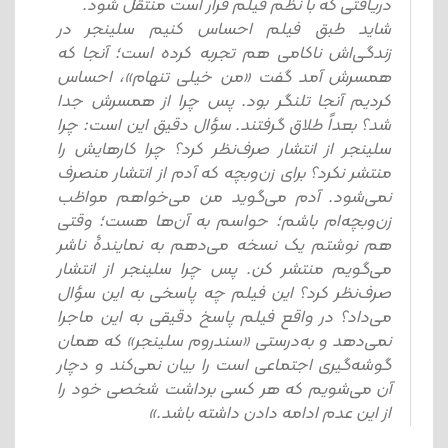
دریافتی که با نظم فیلم قرار است منتقل شود.
شاید طبق فیلم احساس کنیم سلینجر در
زندگی‌اش ناکامی هم تجربه کرده است؛ آنجا که
همسرش آمد گفت «من خیلی تنهام»، احساس
کردیم آنجا تلنگر بود. پس چرا از همسرش جدا
شد؟ بعداً طلاق گرفتند. سؤال دقیق این است: چرا
سلینجر از انتشار صرف‌نظر کرد؟ چرا کارهایش را
منتشر نکرد؟ برای زن‌وبچه که آدم از انتشار منصرف
نمی‌شود. آدم می‌گوید من می‌خواهم مواظب
زن‌و‌بچه‌ام باشم؛ حواسم به آن‌ها هست؛ وقتی
هم نوشتم یک نسخه می‌دهم به نمایندۀ ناشر
می‌گویم منتشر کن. پس چرا سلینجر از انتشار
صرف‌نظر کرد؟ این فیلم چه پاسخی به این سؤال
می‌داد؟ در واقع فیلم پاسخ دقیقی به این ماجرا
نمی‌دهد و به‌درستی «سندروم سلینجر» که همان
گوشه‌گیری اجتماعی است را بیان نمی‌کند و دچار
آن می‌شویم که هر کسی برداشت شخصی خود را
از این عدم ادامه دادن داشته باشد.»