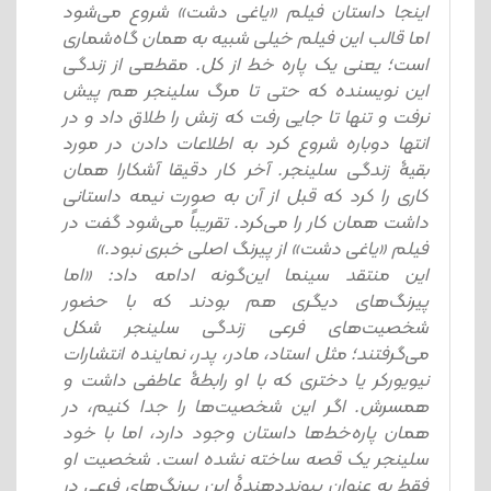
اینجا داستان فیلم «یاغی دشت» شروع می‌شود
اما قالب این فیلم خیلی شبیه به همان گاه‌شماری
است؛ یعنی یک پاره خط از کل. مقطعی از زندگی
این نویسنده که حتی تا مرگ سلینجر هم پیش
نرفت و تنها تا جایی رفت که زنش را طلاق داد و در
انتها دوباره شروع کرد به اطلاعات دادن در مورد
بقیۀ زندگی سلینجر. آخر کار دقیقا آشکارا همان
کاری را کرد که قبل از آن به صورت نیمه داستانی
داشت همان کار را می‌کرد. تقریباً می‌شود گفت در
فیلم «یاغی دشت» از پیرنگ اصلی خبری نبود.»
این منتقد سینما این‌گونه ادامه داد: «اما
پیرنگ‌های دیگری هم بودند که با حضور
شخصیت‌های فرعی زندگی سلینجر شکل
می‌گرفتند؛ مثل استاد، مادر، پدر، نماینده انتشارات
نیویورکر یا دختری که با او رابطۀ عاطفی داشت و
همسرش. اگر این شخصیت‌ها را جدا کنیم، در
همان پاره‌خط‌ها داستان وجود دارد، اما با خود
سلینجر یک قصه ساخته نشده است. شخصیت او
فقط به عنوان پیونددهندۀ این پیرنگ‌های فرعی در