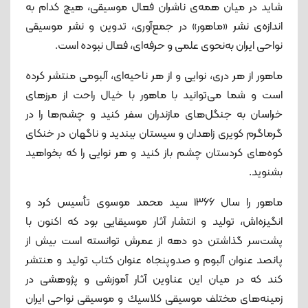
شاید در میان همه‌ی ناشران فعال موسیقی، هیچ کدام به
اندازه‌ی نشر «ماهور» در جمع‌آوری، تدوین و نشر موسیقی
نواحی ایران به‌نحوی علمی و حرفه‌ای، فعال نبوده است.
ماهور از هر دری، نوایی و از هر ناحیه‌ای، آلبومی منتشر کرده
است و شما می‌توانید با ماهور با خیال راحت از مرزهای
خراسان به جنگل‌های مازندران سفر کنید و چشم‌ها را در
گرماگرم کویری زاهدان و سیستان ببندید و ناگهان در خنکای
کوه‌های کردستان چشم باز کنید و هر نوایی را که بخواهید
بشنوید.
ماهور را سال ۱۳۶۶ سید محمد موسوی تأسيس کرد و
انگیزه‌اش، توليد و انتشار آثار موسيقایى بود که اكنون با
پشت‏‌سر گذاشتن دو دهه از عمرش توانسته است بيش از
پانصد عنوان آلبوم و صدوپنجاه عنوان كتاب توليد و منتشر
کند که در میان این عناوین آثار آموزشى و پژوهشى در
زمينه‏‌های مختلف موسيقى كلاسيك و موسيقى نواحى ايران