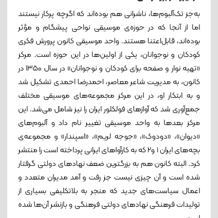
به‌جز تک‌آلبوم‌ها، ناشرانی هم بوده‌اند که اگرچه پرکار نیستند
اما از آنجا که در حوزه‌ی‌ موسیقی نواحی پیشگام و مؤثر
بوده‌اند، قابل‌اعتنا هستند. واحد موسیقی کانون پرورش فکری
کودکان و نوجوانان، یکی از اولین‌ها در این حوزه است. مرکز
«تهیه نوار و صفحه برای کودکان و نوجوانان» در سال 1350 در
کانون، به مدیریت شاعر معاصر، احمدرضا احمدی تشکیل شد
و به ابتکار او، در این مرکز مجموعه‌های موسیقی مختلف
جمع‌آوری شد که آوازهای فولکلور ایران را نیز شامل می‌شد. این
مرکز بعدها به واحد موسیقی تغییر نام داد و آلبوم‌های
«دیوان»، «دودوک»، «جوجه لریم»، «اسپندار» و مجموعه‌ی
بچه‌های ایران 1 و2 که به کارآواهای ایرانی پرداخته است را منتشر
کرد. البته کانون هم به بزرگترین ضعف نهادهای دولتی گرفتار
شده است و آن چیزی نیست جز رفت و آمد مدیران متعدد و
اعمال سیاست‌های جدید که منجر به بلاتکلیفی بسیاری از
تولیدات فرهنگی نهادهای دولتی فرهنگی و بازنشر آن‌ها شده