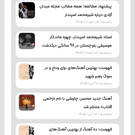
پیشنهاد مطالعه: همه مطالب مجله میدان
آزادی درباره شیرمحمد اسپندار
یکشنبه | 04 | مرداد | 1405
استاد شیرمحمد اسپندار، چهره ماندگار
موسیقی بلوچستان در 98 سالگی درگذشت
پنجشنبه | 01 | مرداد | 1405
فهرست: بهترین آهنگ‌های برای وداع و در
سوگ رهبر شهید
پنجشنبه | 11 | تیر | 1405
آهنگ جدید محسن چاوشی با نام «زخمی
آفتاب» منتشر شد
ﺳﻪشنبه | 02 | تیر | 1405
فهرست: ده آهنگ از بهترین آهنگ‌های