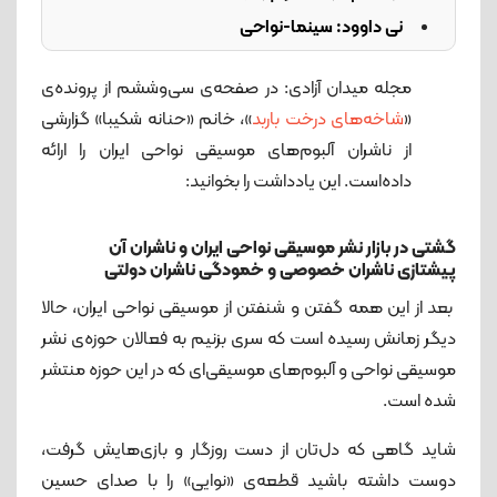
نی داوود: سینما-نواحی
کم‌کارِ مشهور
مجله میدان آزادی: در صفحه‌ی سی‌وششم از پرونده‌ی
درگیرودار بروکراسی
«
شاخه‌های درخت باربد
»، خانم «حنانه شکیبا» گزارشی
اقتضائات زمانه
از ناشران آلبوم‌های موسیقی نواحی ایران را ارائه
داده‌است. این یادداشت را بخوانید:
گشتی در بازار نشر موسیقی نواحی ایران و ناشران آن
پیشتازی ناشران خصوصی و خمودگی ناشران دولتی
بعد از این همه گفتن و شنفتن از موسیقی نواحی ایران، حالا
دیگر زمانش رسیده است که سری بزنیم به فعالان حوزه‌ی نشر
موسیقی نواحی و آلبوم‌های موسیقی‌ای که در این حوزه منتشر
شده است.
شاید گاهی که دل‌تان از دست روزگار و بازی‌هایش گرفت،
دوست داشته باشید قطعه‌ی «نوایی» را با صدای حسین